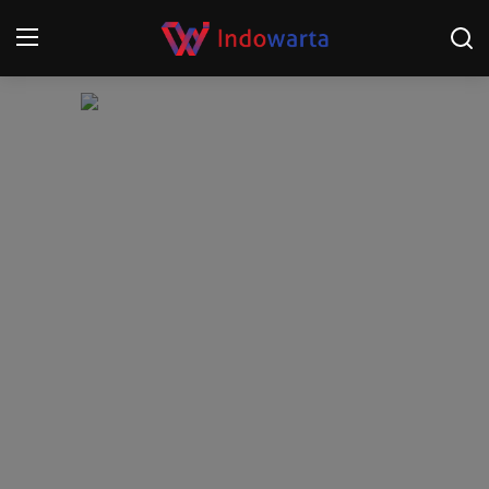
Login
Register
Home
Kompetisi Sepak Bola 2025/2026
Contact
About
Disclaimer
Peristiwa