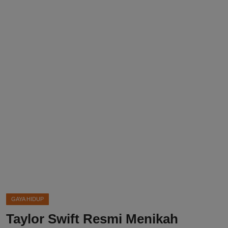
DMCA
Politik
Ekonomi
Internasional
Teknologi
Hiburan
Kesehatan
Otomotif
GAYA HIDUP
Taylor Swift Resmi Menikah