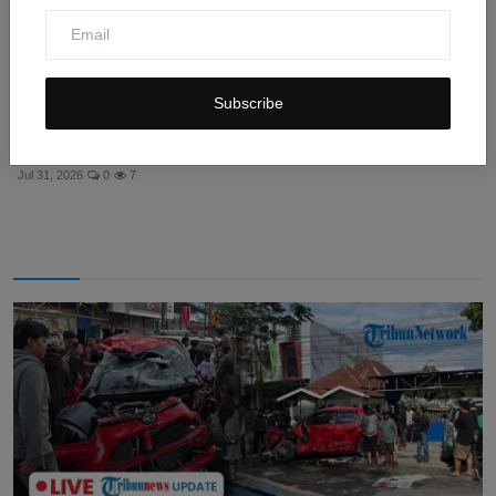
Subscribe
CTARSA Foundation dan AirNav Resmikan Rumah
Inspirasi u...
Jul 31, 2026
0
7