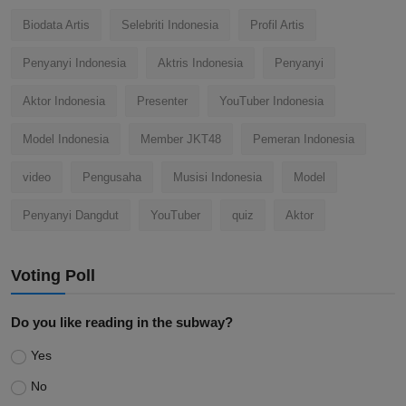
Biodata Artis
Selebriti Indonesia
Profil Artis
Penyanyi Indonesia
Aktris Indonesia
Penyanyi
Aktor Indonesia
Presenter
YouTuber Indonesia
Model Indonesia
Member JKT48
Pemeran Indonesia
video
Pengusaha
Musisi Indonesia
Model
Penyanyi Dangdut
YouTuber
quiz
Aktor
Voting Poll
Do you like reading in the subway?
Yes
No