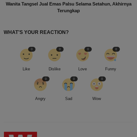
Wanita Tangsel Jual Emas Palsu Selama Setahun, Akhirnya
Terungkap
WHAT'S YOUR REACTION?
0
0
0
0
Like
Dislike
Love
Funny
0
0
0
Angry
Sad
Wow