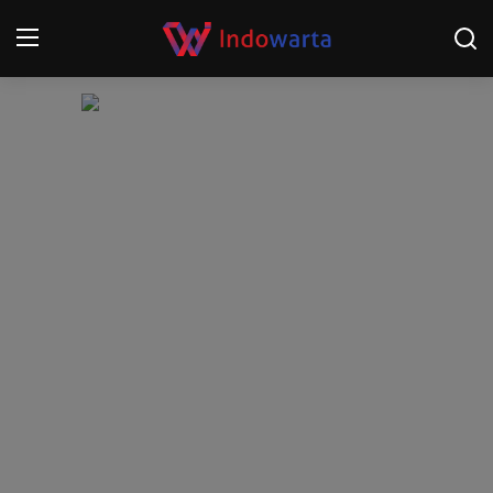
Login
Register
Home
Kompetisi Sepak Bola 2025/2026
Contact
About
Disclaimer
Peristiwa