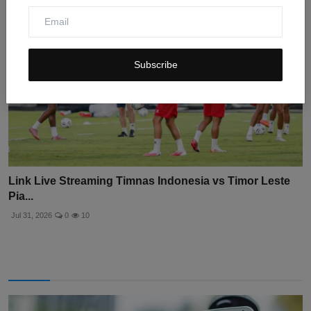
Subscribe
Link Live Streaming Timnas Indonesia vs Timor Leste
Pia...
Jul 31, 2026
0
10