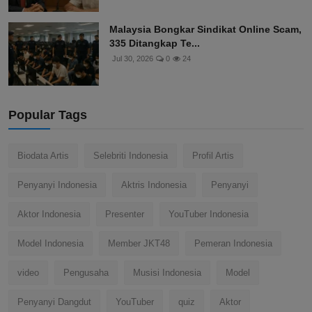
Malaysia Bongkar Sindikat Online Scam,
335 Ditangkap Te...
Jul 30, 2026
0
24
Popular Tags
Biodata Artis
Selebriti Indonesia
Profil Artis
Penyanyi Indonesia
Aktris Indonesia
Penyanyi
Aktor Indonesia
Presenter
YouTuber Indonesia
Model Indonesia
Member JKT48
Pemeran Indonesia
video
Pengusaha
Musisi Indonesia
Model
Penyanyi Dangdut
YouTuber
quiz
Aktor