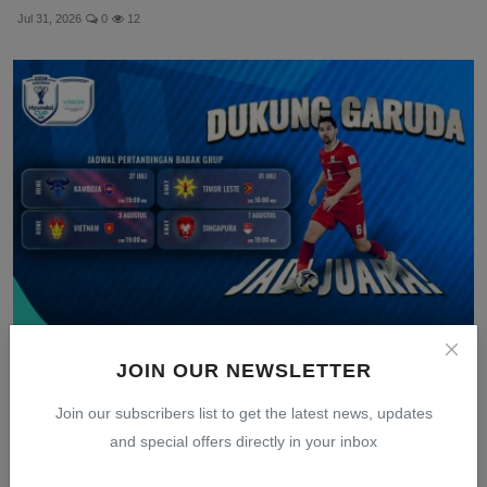
Jul 31, 2026
0
12
Link Live Streaming VISION+ Timnas Indonesia vs
JOIN OUR NEWSLETTER
Timor L...
Join our subscribers list to get the latest news, updates
Jul 31, 2026
0
6
and special offers directly in your inbox