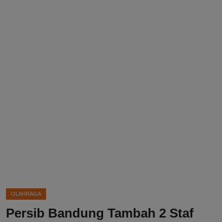
DMCA
Politik
Ekonomi
Internasional
Teknologi
Hiburan
Kesehatan
Otomotif
OLAHRAGA
Persib Bandung Tambah 2 Staf