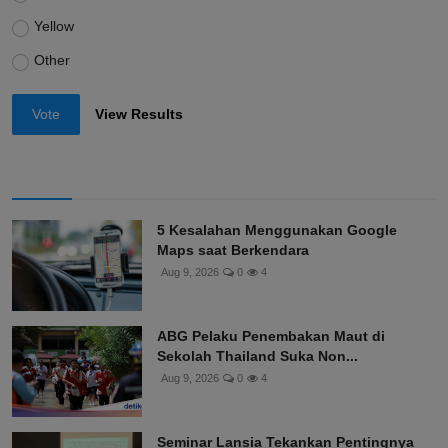
Yellow
Other
Vote
View Results
5 Kesalahan Menggunakan Google
Maps saat Berkendara
Aug 9, 2026
0
4
ABG Pelaku Penembakan Maut di
Sekolah Thailand Suka Non...
Aug 9, 2026
0
4
Seminar Lansia Tekankan Pentingnya