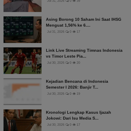
Jul 31, 2026
0
39
Asing Borong 10 Saham Ini Saat IHSG
Menguat 1,56% ke 6....
Jul 31, 2026
0
17
Link Live Streaming Timnas Indonesia
vs Timor Leste Pia...
Jul 30, 2026
0
20
Kejadian Bencana di Indonesia
Semester I 2026: Banjir T...
Jul 30, 2026
0
19
Kronologi Lengkap Kasus Ijazah
Jokowi: Dari Isu Media S...
Jul 30, 2026
0
17