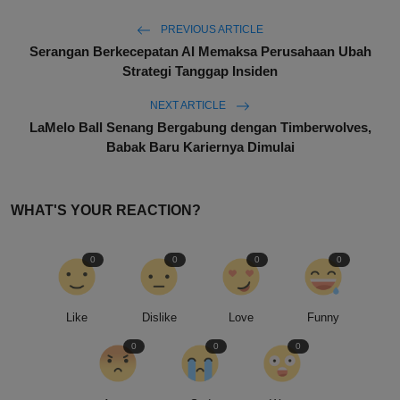
PREVIOUS ARTICLE
Serangan Berkecepatan AI Memaksa Perusahaan Ubah
Strategi Tanggap Insiden
NEXT ARTICLE
LaMelo Ball Senang Bergabung dengan Timberwolves,
Babak Baru Kariernya Dimulai
WHAT'S YOUR REACTION?
0
0
0
0
Like
Dislike
Love
Funny
0
0
0