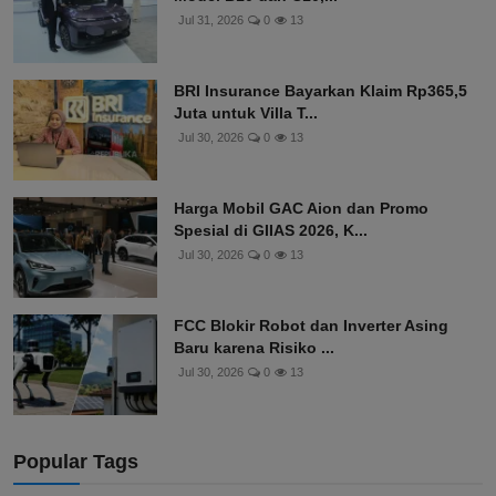
Jul 31, 2026
0
13
BRI Insurance Bayarkan Klaim Rp365,5
Juta untuk Villa T...
Jul 30, 2026
0
13
Harga Mobil GAC Aion dan Promo
Spesial di GIIAS 2026, K...
Jul 30, 2026
0
13
FCC Blokir Robot dan Inverter Asing
Baru karena Risiko ...
Jul 30, 2026
0
13
Popular Tags