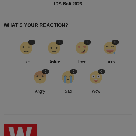
IDS Bali 2026
WHAT'S YOUR REACTION?
0
0
0
0
Like
Dislike
Love
Funny
0
0
0
Angry
Sad
Wow