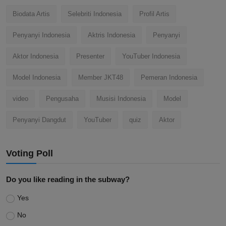
Biodata Artis
Selebriti Indonesia
Profil Artis
Penyanyi Indonesia
Aktris Indonesia
Penyanyi
Aktor Indonesia
Presenter
YouTuber Indonesia
Model Indonesia
Member JKT48
Pemeran Indonesia
video
Pengusaha
Musisi Indonesia
Model
Penyanyi Dangdut
YouTuber
quiz
Aktor
Voting Poll
Do you like reading in the subway?
Yes
No