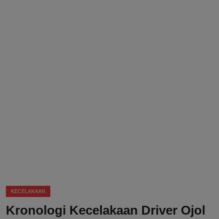
DMCA
Politik
Ekonomi
Internasional
Teknologi
Hiburan
Kesehatan
Otomotif
KECELAKAAN
Kronologi Kecelakaan Driver Ojol