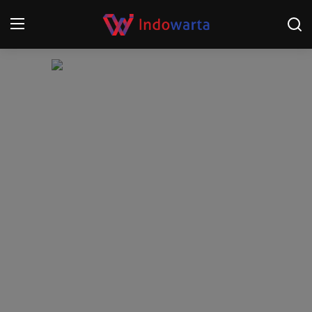
Login
Register
Home
Kompetisi Sepak Bola 2025/2026
Contact
About
Disclaimer
Peristiwa