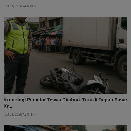
Jul 31, 2026
0
5
Kronologi Pemotor Tewas Ditabrak Truk di Depan Pasar
Kr...
Jul 31, 2026
0
7