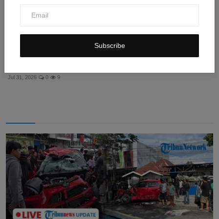
Subscribe
Kecelakaan Pikap di Tol Cipularang Purwakarta
Tewaskan ...
Jul 31, 2026
0
9