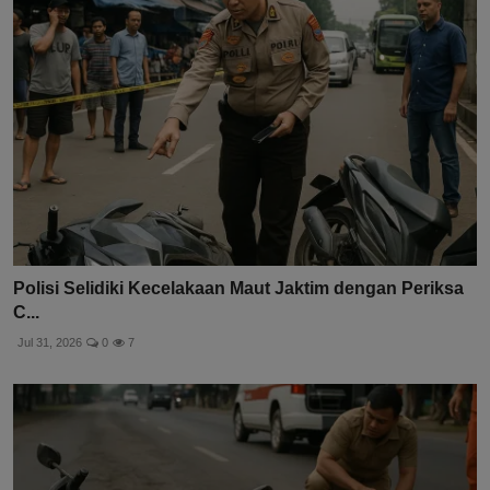
Polisi Selidiki Kecelakaan Maut Jaktim dengan Periksa
C...
Jul 31, 2026
0
7