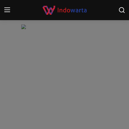
Login
Register
Home
Kompetisi Sepak Bola 2025/2026
Contact
About
Disclaimer
Peristiwa