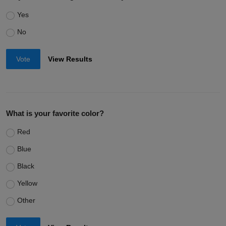
Do you like reading in the subway?
Yes
No
Vote
View Results
What is your favorite color?
Red
Blue
Black
Yellow