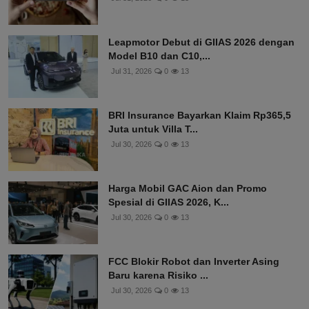
Kejujuran Jadi Kunci Utama Modal
Bisnis di Media Sosial...
Jul 31, 2026
0
13
Leapmotor Debut di GIIAS 2026 dengan
Model B10 dan C10,...
Jul 31, 2026
0
13
BRI Insurance Bayarkan Klaim Rp365,5
Juta untuk Villa T...
Jul 30, 2026
0
13
Harga Mobil GAC Aion dan Promo
Spesial di GIIAS 2026, K...
Jul 30, 2026
0
13
FCC Blokir Robot dan Inverter Asing