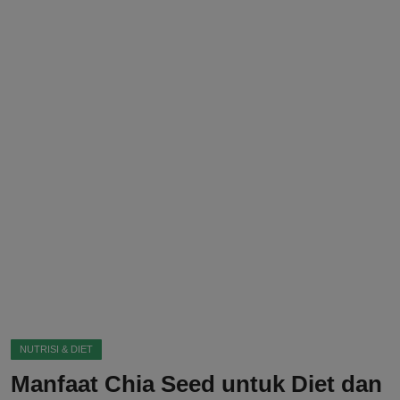
DMCA
Politik
Ekonomi
Internasional
Teknologi
Hiburan
Kesehatan
Otomotif
NUTRISI & DIET
Manfaat Chia Seed untuk Diet dan