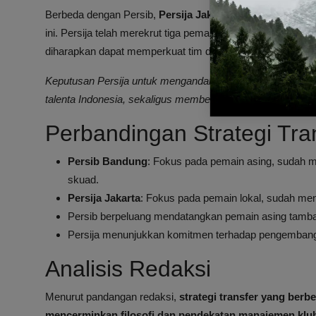
Berbeda dengan Persib,
Persija Jakarta
lebih mengutamak
ini. Persija telah merekrut tiga pemain Indonesia, yaitu Vic
diharapkan dapat memperkuat tim dan memberikan kontribu
Keputusan Persija untuk mengandalkan pemain lokal menc
talenta Indonesia, sekaligus memberikan ruang bagi pen
Perbandingan Strategi Tran
Persib Bandung
: Fokus pada pemain asing, sudah m
skuad.
Persija Jakarta
: Fokus pada pemain lokal, sudah me
Persib berpeluang mendatangkan pemain asing tamba
Persija menunjukkan komitmen terhadap pengembang
Analisis Redaksi
Menurut pandangan redaksi,
strategi transfer yang berb
mencerminkan filosofi dan pendekatan manajemen klu