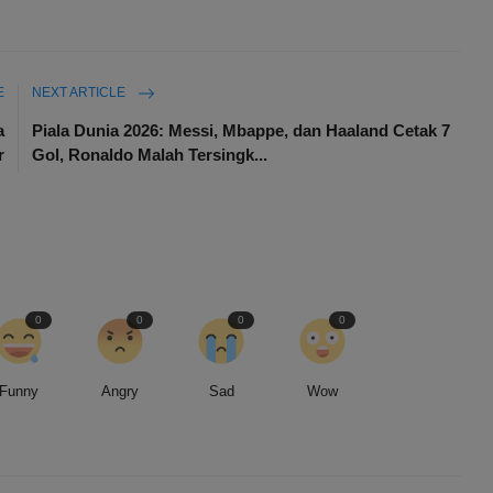
E
NEXT ARTICLE
a
Piala Dunia 2026: Messi, Mbappe, dan Haaland Cetak 7
r
Gol, Ronaldo Malah Tersingk...
0
0
0
0
Funny
Angry
Sad
Wow