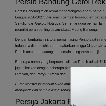
Persib Bandung Getol Rek
Persib Bandung telah resmi mendatangkan
enam pemain 
League 2026-2027. Dari enam pemain tersebut,
empat ada
Sekulic, dan Gakotu Notsuda. Sementara dua pemain lai
memiliki peran penting dalam skuad Maung Bandung.
Dengan tambahan ini, total pemain asing Persib saat ini m
Indonesia diperbolehkan mendaftarkan hingga
11 pemain 
Persib untuk mendatangkan pemain asing tambahan jika
Beberapa nama yang berpotensi dilepas Persib adalah Ui
juga dikaitkan dengan beberapa pemain asing berkualitas 
Diraiyah, dan Patryk Klimala dari FC Seoul.
Bursa transfer ini menunjukkan ambisi besar Persib Bandun
mengandalkan pemain asing sebagai tulang punggung.
Persija Jakarta Fokus Pad