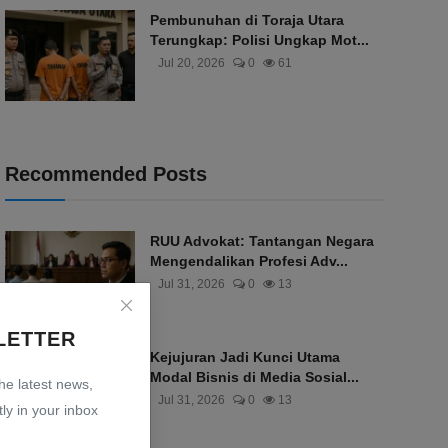
Pembunuhan di Toraja Utara
Terungkap: Polisi Ungkap Mot...
Jul 20, 2026
0
61
Recommended Posts
RUU Advokat: Tantangan Negara
Mengendalikan Profesi Adv...
Jul 31, 2026
0
13
LETTER
Kejujuran Jadi Kunci Utama
Modal Bisnis di Media Sosial...
the latest news,
Jul 31, 2026
0
13
ly in your inbox