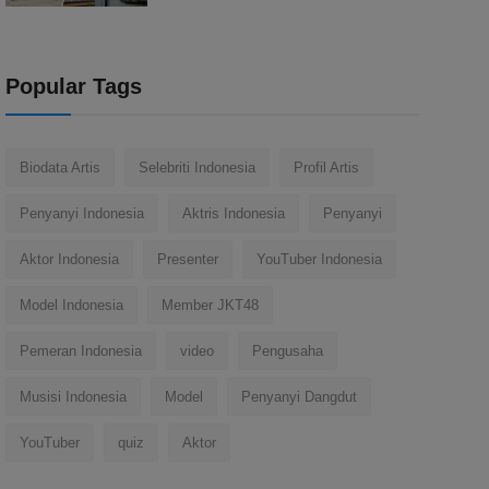
Popular Tags
Biodata Artis
Selebriti Indonesia
Profil Artis
Penyanyi Indonesia
Aktris Indonesia
Penyanyi
Aktor Indonesia
Presenter
YouTuber Indonesia
Model Indonesia
Member JKT48
Pemeran Indonesia
video
Pengusaha
Musisi Indonesia
Model
Penyanyi Dangdut
YouTuber
quiz
Aktor