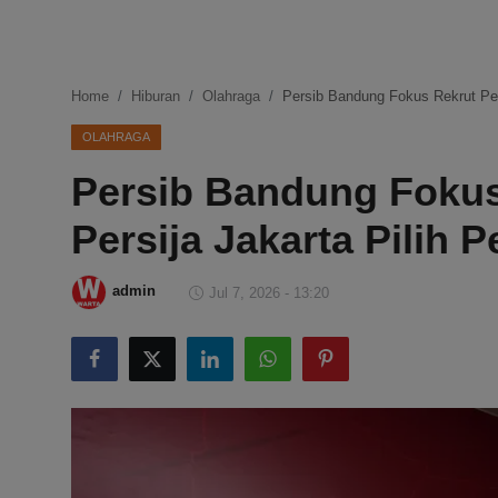
DMCA
Politik
Home
Hiburan
Olahraga
Persib Bandung Fokus Rekrut Pem
Ekonomi
OLAHRAGA
Persib Bandung Fokus
Internasional
Persija Jakarta Pilih 
Teknologi
Hiburan
admin
Jul 7, 2026 - 13:20
Kesehatan
Otomotif