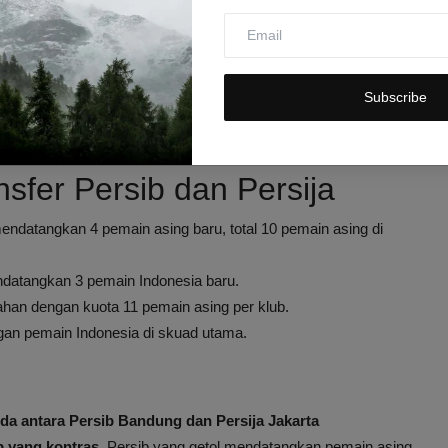
an penambahan pemain lokal di bursa transfer musim panas
tor Dethan, Aqil Savik, dan Pratama Arhan. Ketiga pemain ini
si signifikan pada musim kompetisi yang akan datang.
Subscribe
erminkan strategi membangun tim yang berakar kuat pada
gembangan pemain muda nasional.
sfer Persib dan Persija
endatangkan 4 pemain asing baru, total 10 pemain asing di
ndatangkan 3 pemain Indonesia baru.
han dengan kuota 11 pemain asing per klub.
an pemain Indonesia di skuad utama.
eda antara Persib Bandung dan Persija Jakarta
b yang kontras
. Persib yang getol mendatangkan pemain asing