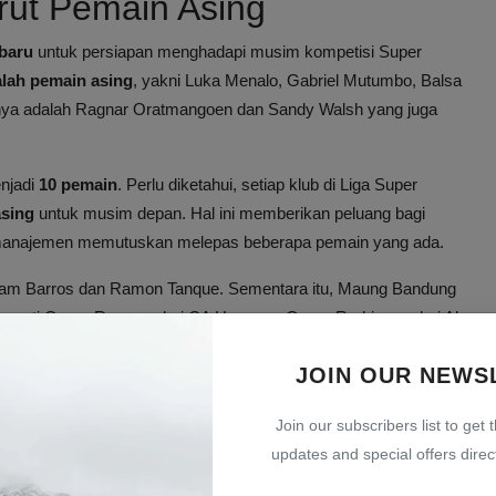
rut Pemain Asing
baru
untuk persiapan menghadapi musim kompetisi Super
lah pemain asing
, yakni Luka Menalo, Gabriel Mutumbo, Balsa
nnya adalah Ragnar Oratmangoen dan Sandy Walsh yang juga
enjadi
10 pemain
. Perlu diketahui, setiap klub di Liga Super
asing
untuk musim depan. Hal ini memberikan peluang bagi
 manajemen memutuskan melepas beberapa pemain yang ada.
lliam Barros dan Ramon Tanque. Sementara itu, Maung Bandung
seperti Oscar Romero dari CA Huracan, Oscar Rodriguez dari Al
JOIN OUR NEWS
g dalam bersaing di level tertinggi Liga Super Indonesia dengan
Join our subscribers list to get 
updates and special offers direct
a Pemain Lokal Indonesia