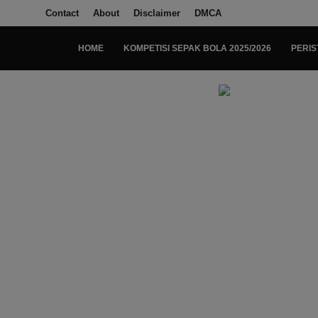
Contact
About
Disclaimer
DMCA
HOME
KOMPETISI SEPAK BOLA 2025/2026
PERIS
Login
Register
Home
Kompetisi Sepak Bola 2025/2026
Contact
About
Disclaimer
Peristiwa