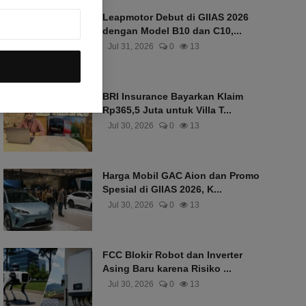
Leapmotor Debut di GIIAS 2026
dengan Model B10 dan C10,...
Jul 31, 2026
0
13
BRI Insurance Bayarkan Klaim
Rp365,5 Juta untuk Villa T...
Jul 30, 2026
0
13
Harga Mobil GAC Aion dan Promo
Spesial di GIIAS 2026, K...
Jul 30, 2026
0
13
FCC Blokir Robot dan Inverter
Asing Baru karena Risiko ...
Jul 30, 2026
0
13