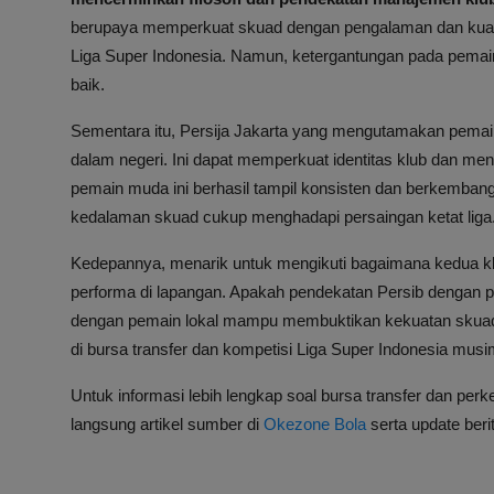
berupaya memperkuat skuad dengan pengalaman dan kualita
Liga Super Indonesia. Namun, ketergantungan pada pemain a
baik.
Sementara itu, Persija Jakarta yang mengutamakan pemain
dalam negeri. Ini dapat memperkuat identitas klub dan me
pemain muda ini berhasil tampil konsisten dan berkemban
kedalaman skuad cukup menghadapi persaingan ketat liga
Kedepannya, menarik untuk mengikuti bagaimana kedua kl
performa di lapangan. Apakah pendekatan Persib dengan p
dengan pemain lokal mampu membuktikan kekuatan skuad
di bursa transfer dan kompetisi Liga Super Indonesia mus
Untuk informasi lebih lengkap soal bursa transfer dan p
langsung artikel sumber di
Okezone Bola
serta update beri