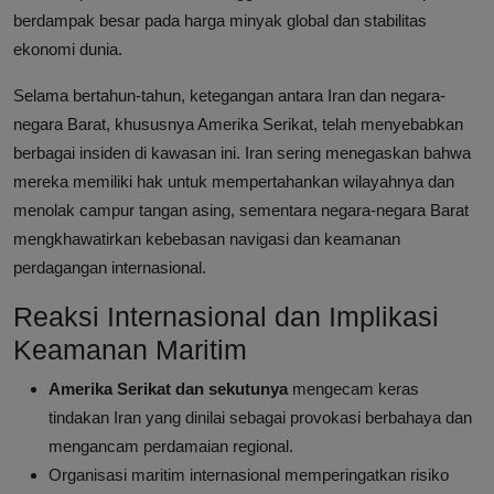
berdampak besar pada harga minyak global dan stabilitas
ekonomi dunia.
Selama bertahun-tahun, ketegangan antara Iran dan negara-
negara Barat, khususnya Amerika Serikat, telah menyebabkan
berbagai insiden di kawasan ini. Iran sering menegaskan bahwa
mereka memiliki hak untuk mempertahankan wilayahnya dan
menolak campur tangan asing, sementara negara-negara Barat
mengkhawatirkan kebebasan navigasi dan keamanan
perdagangan internasional.
Reaksi Internasional dan Implikasi
Keamanan Maritim
Amerika Serikat dan sekutunya
mengecam keras
tindakan Iran yang dinilai sebagai provokasi berbahaya dan
mengancam perdamaian regional.
Organisasi maritim internasional memperingatkan risiko