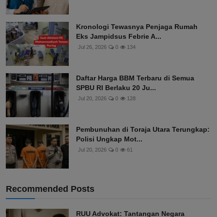
Kronologi Tewasnya Penjaga Rumah
Eks Jampidsus Febrie A...
Jul 26, 2026
0
134
Daftar Harga BBM Terbaru di Semua
SPBU RI Berlaku 20 Ju...
Jul 20, 2026
0
128
Pembunuhan di Toraja Utara Terungkap:
Polisi Ungkap Mot...
Jul 20, 2026
0
61
Recommended Posts
RUU Advokat: Tantangan Negara