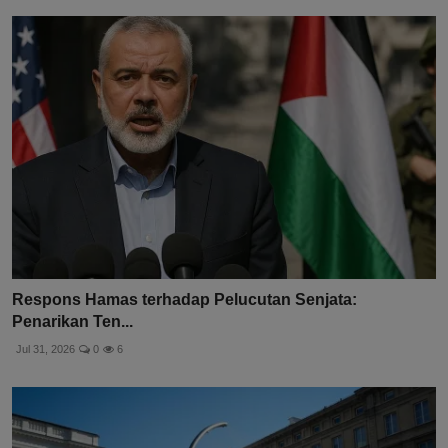
Respons Hamas terhadap Pelucutan Senjata:
Penarikan Ten...
Jul 31, 2026
0
6