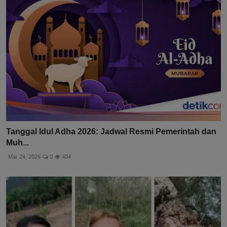
Tanggal Idul Adha 2026: Jadwal Resmi Pemerintah dan
Muh...
Mar 24, 2026
0
404