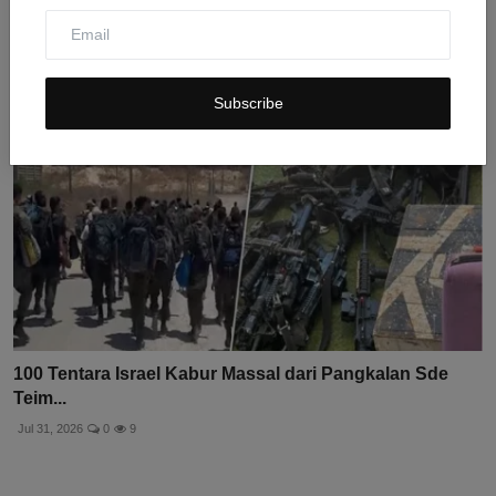
Jul 31, 2026
0
8
Subscribe
100 Tentara Israel Kabur Massal dari Pangkalan Sde
Teim...
Jul 31, 2026
0
9