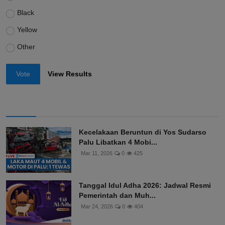
Black
Yellow
Other
Vote
View Results
Kecelakaan Beruntun di Yos Sudarso
Palu Libatkan 4 Mobi...
Mar 11, 2026
0
425
Tanggal Idul Adha 2026: Jadwal Resmi
Pemerintah dan Muh...
Mar 24, 2026
0
404