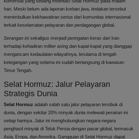
komersial yang sedang melintasi Selat Hormuz pada malam
hari. Meski belum ada laporan korban jiwa, tindakan tersebut
menimbulkan kekhawatiran serius dari komunitas internasional
terkait keselamatan pelayaran dan perdagangan global.
Serangan ini sekaligus menjadi peringatan keras
dari Iran
terhadap kehadiran militer asing dan kapal-kapal yang dianggap
mengancam kedaulatan wilayahnya, terutama di tengah
ketegangan yang selama ini sudah berlangsung di kawasan
Timur Tengah.
Selat Hormuz: Jalur Pelayaran
Strategis Dunia
Selat Hormuz
adalah salah satu jalur pelayaran tersibuk di
dunia, dengan sekitar 20% minyak dunia melewati perairan ini
setiap harinya. Jalur ini menghubungkan negara-negara
penghasil minyak di Teluk Persia dengan pasar global, termasuk
Asia, Eropa, dan Amerika. Gangguan di Selat Hormuz dapat