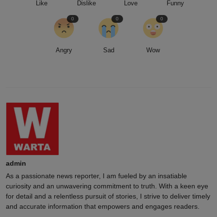
Like
Dislike
Love
Funny
0
0
0
Angry
Sad
Wow
admin
As a passionate news reporter, I am fueled by an insatiable
curiosity and an unwavering commitment to truth. With a keen eye
for detail and a relentless pursuit of stories, I strive to deliver timely
and accurate information that empowers and engages readers.