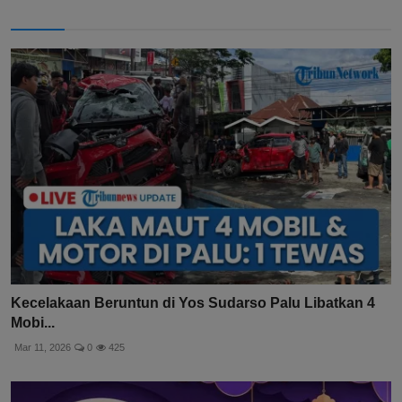
Kecelakaan Beruntun di Yos Sudarso Palu Libatkan 4
Mobi...
Mar 11, 2026
0
425