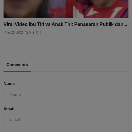
Viral Video Ibu Tiri vs Anak Tiri: Penasaran Publik dan...
Mar 23, 2026
0
348
Comments
Name
Email