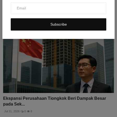
BUMN Properti Terpuruk: 70% Proyek Mangkrak dan
Tak Lak...
Jul 31, 2026
0
10
Subscribe
Ekspansi Perusahaan Tiongkok Beri Dampak Besar
pada Sek...
Jul 31, 2026
0
8