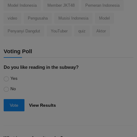
Model Indonesia
Member JKT48
Pemeran Indonesia
video
Pengusaha
Musisi Indonesia
Model
Penyanyi Dangdut
YouTuber
quiz
Aktor
Voting Poll
Do you like reading in the subway?
Yes
No
Vote
View Results