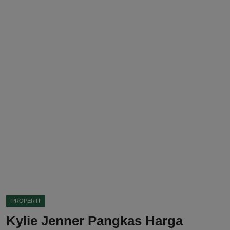
DMCA
Politik
Ekonomi
Internasional
Teknologi
Hiburan
Kesehatan
Otomotif
PROPERTI
Kylie Jenner Pangkas Harga