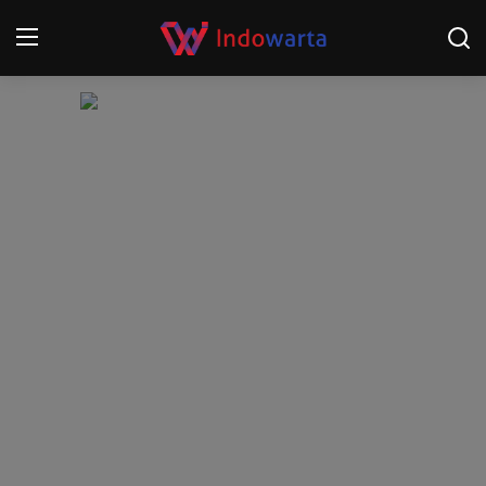
Login
Register
Home
Kompetisi Sepak Bola 2025/2026
Contact
About
Disclaimer
Peristiwa