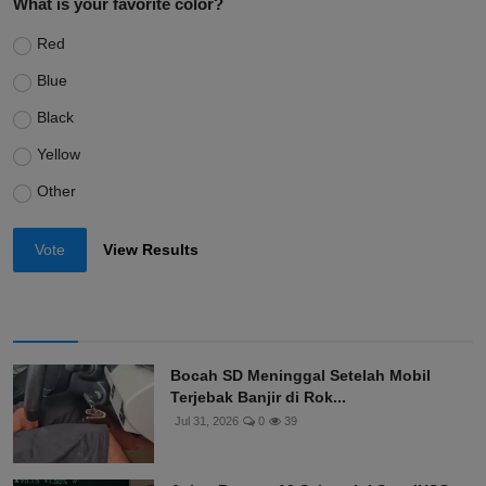
What is your favorite color?
Red
Blue
Black
Yellow
Other
Vote
View Results
Bocah SD Meninggal Setelah Mobil
Terjebak Banjir di Rok...
Jul 31, 2026
0
39