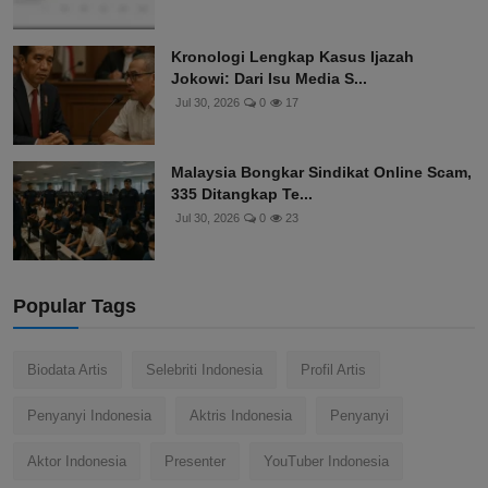
Kronologi Lengkap Kasus Ijazah
Jokowi: Dari Isu Media S...
Jul 30, 2026
0
17
Malaysia Bongkar Sindikat Online Scam,
335 Ditangkap Te...
Jul 30, 2026
0
23
Popular Tags
Biodata Artis
Selebriti Indonesia
Profil Artis
Penyanyi Indonesia
Aktris Indonesia
Penyanyi
Aktor Indonesia
Presenter
YouTuber Indonesia