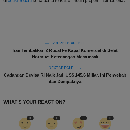
di
detikProperti
serta berita terkait di media properti internasional.
PREVIOUS ARTICLE
Iran Tembakkan 2 Rudal ke Kapal Komersial di Selat
Hormuz: Ketegangan Memuncak
NEXT ARTICLE
Cadangan Devisa RI Naik Jadi US$ 145,6 Miliar, Ini Penyebab
dan Dampaknya
WHAT'S YOUR REACTION?
0
0
0
0