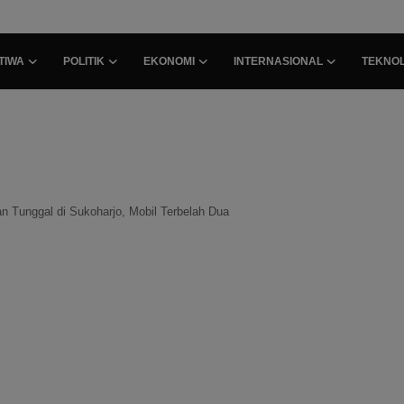
TIWA
POLITIK
EKONOMI
INTERNASIONAL
TEKNOL
 Tunggal di Sukoharjo, Mobil Terbelah Dua