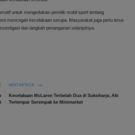
motif untuk mengedukasi pemilik mobil sport tentang
demi mencegah kecelakaan serupa. Masyarakat juga perlu terus
investigasi dan langkah penanganan selanjutnya.
E
NEXT ARTICLE
p
Kecelakaan McLaren Terbelah Dua di Sukoharjo, Aki
i
Terlempar Serempak ke Minimarket