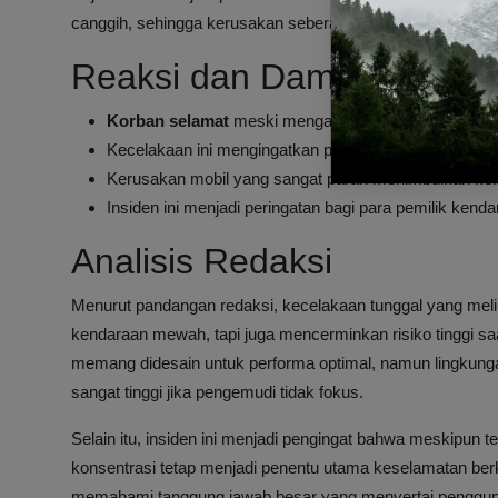
canggih, sehingga kerusakan seberat ini tentu memerluka
Reaksi dan Dampak Kecel
Korban selamat
meski mengalami luka ringan, menunj
Kecelakaan ini mengingatkan pentingnya
konsentrasi
Kerusakan mobil yang sangat parah menimbulkan kerug
Insiden ini menjadi peringatan bagi para pemilik kenda
Analisis Redaksi
Menurut pandangan redaksi, kecelakaan tunggal yang meli
kendaraan mewah, tapi juga mencerminkan risiko tinggi s
memang didesain untuk performa optimal, namun lingkungan
sangat tinggi jika pengemudi tidak fokus.
Selain itu, insiden ini menjadi pengingat bahwa meskipun 
konsentrasi tetap menjadi penentu utama keselamatan b
memahami tanggung jawab besar yang menyertai penggun