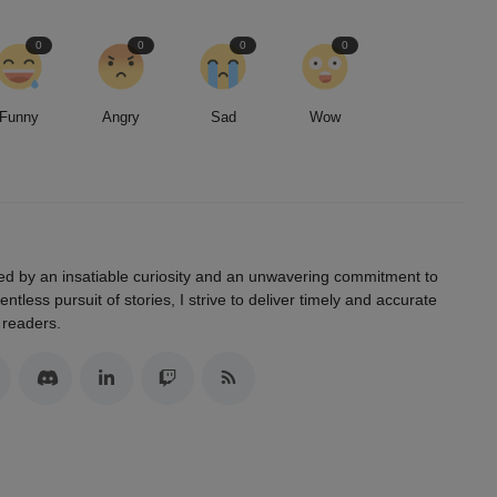
0
0
0
0
Funny
Angry
Sad
Wow
led by an insatiable curiosity and an unwavering commitment to
entless pursuit of stories, I strive to deliver timely and accurate
 readers.