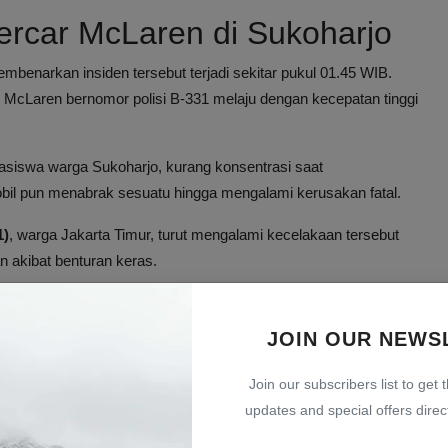
ercar McLaren di Sukoharjo
embenarkan insiden tersebut terjadi sekitar pukul 01.45 WIB.
 McLaren bernomor polisi B-331 melaju dengan kecepatan tinggi
asiswa warga Sukoharjo, kurang konsentrasi saat
bil pun menabrak sesuatu hingga mengalami kerusakan fatal.
1)
, warga Jakarta Timur, turut mengalami kecelakaan tersebut
 akibat benturan keras.
bil Sport Premium McLaren
JOIN OUR NEWS
l dengan performa tinggi dan desain aerodinamisnya
belah dua bagian
, sebuah kondisi yang sangat jarang terjadi
Join our subscribers list to get 
updates and special offers direct
 termasuk kendaraan dengan harga sangat mahal dan teknologi