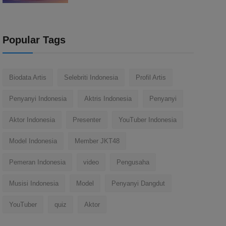
Popular Tags
Biodata Artis
Selebriti Indonesia
Profil Artis
Penyanyi Indonesia
Aktris Indonesia
Penyanyi
Aktor Indonesia
Presenter
YouTuber Indonesia
Model Indonesia
Member JKT48
Pemeran Indonesia
video
Pengusaha
Musisi Indonesia
Model
Penyanyi Dangdut
YouTuber
quiz
Aktor