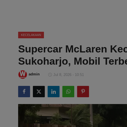
DMCA
Politik
Ekonomi
KECELAKAAN
Supercar McLaren Kec
Internasional
Sukoharjo, Mobil Terb
Teknologi
Hiburan
admin
Jul 8, 2026 - 10:51
Kesehatan
Otomotif