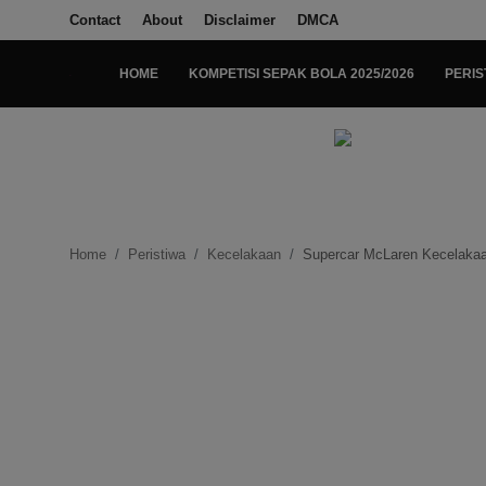
Contact
About
Disclaimer
DMCA
HOME
KOMPETISI SEPAK BOLA 2025/2026
PERIS
Login
Register
Home
Kompetisi Sepak Bola 2025/2026
Home
Peristiwa
Kecelakaan
Supercar McLaren Kecelakaan
Contact
About
Disclaimer
Peristiwa