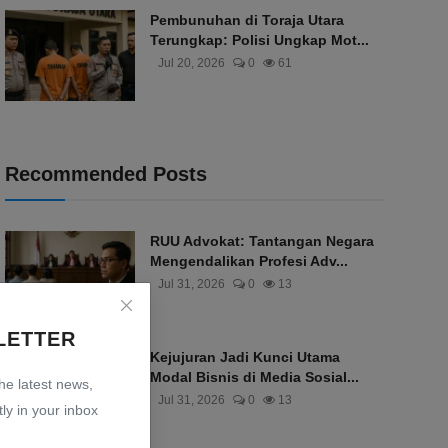
Pembunuhan di Toraja Utara
Terungkap: Polisi Ungkap Mot...
Jul 20, 2026
0
61
Recommended Posts
RUU Advokat: Tantangan Negara
Mengendalikan Profesi Adv...
Jul 31, 2026
0
13
LETTER
Kejujuran Jadi Kunci Utama
Modal Bisnis di Media Sosial...
the latest news,
Jul 31, 2026
0
13
ly in your inbox