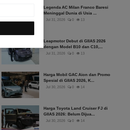
Legenda AC Milan Franco Baresi
Meninggal Dunia di Usia ...
Jul 31, 2026
0
13
Leapmotor Debut di GIIAS 2026
dengan Model B10 dan C10,...
Jul 31, 2026
0
13
Harga Mobil GAC Aion dan Promo
Spesial di GIIAS 2026, K...
Jul 30, 2026
0
14
Harga Toyota Land Cruiser FJ di
GIIAS 2026: Belum Dijua...
Jul 30, 2026
0
14