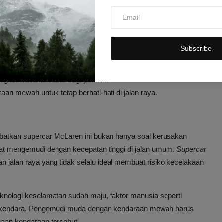
n penanganan khusus dari pihak asuransi dan bengkel resmi.
akaan
Subscribe
ukkan bahwa fitur keselamatan pada mobil ini cukup efektif.
 penuh
saat mengemudi kendaraan berkecepatan tinggi.
ian finansial besar bagi pemilik.
raan mewah untuk tetap berhati-hati di jalan raya.
batkan supercar McLaren ini bukan hanya soal kerusakan
aat mengemudi dengan kecepatan tinggi di jalan umum.
Supercar
 jalan raya yang tidak selalu ideal membuat risiko kecelakaan
teknologi keselamatan sudah maju, faktor manusia seperti
erkendara. Pengemudi muda dengan kendaraan mewah harus
aan kendaraan tersebut.