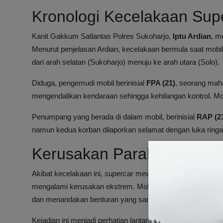
Kronologi Kecelakaan Sup
Kanit Gakkum Satlantas Polres Sukoharjo,
Iptu Ardian
, m
Menurut penjelasan Ardian, kecelakaan bermula saat mobil
dari arah selatan (Sukoharjo) menuju ke arah utara (Solo).
Diduga, pengemudi mobil berinisial
FPA (21)
, seorang mah
mengendalikan kendaraan sehingga kehilangan kontrol. Mo
Penumpang yang berada di dalam mobil, berinisial
RAP (2
namun kedua korban dilaporkan selamat dengan luka ringan
Kerusakan Parah pada Mo
Akibat kecelakaan ini,
supercar
mewah McLaren yang dikena
mengalami kerusakan ekstrem. Mobil tersebut tampak
ter
dan menandakan benturan yang sangat kuat.
Kejadian ini menjadi perhatian lantaran supercar McLaren