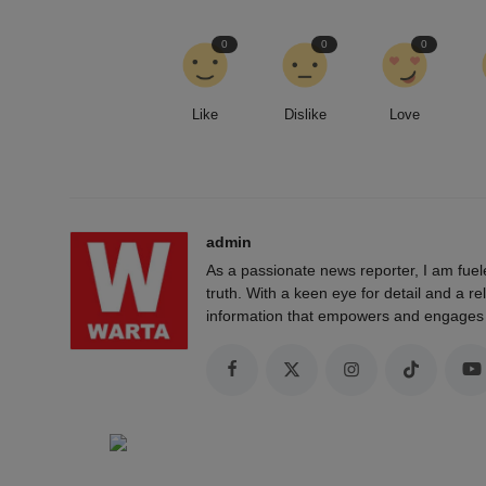
0
0
0
Like
Dislike
Love
admin
As a passionate news reporter, I am fue
truth. With a keen eye for detail and a rel
information that empowers and engages