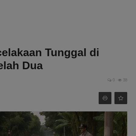
elakaan Tunggal di
elah Dua
0
38