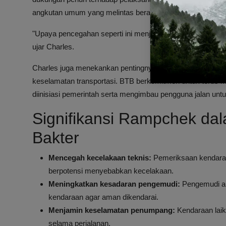
angkutan umum yang melintas berada dalam kondisi laik 
"Upaya pencegahan seperti ini menjadi salah satu kunci pen
ujar Charles.
Charles juga menekankan pentingnya kolaborasi antara 
keselamatan transportasi. BTB berkomitmen untuk terus
diinisiasi pemerintah serta mengimbau pengguna jalan unt
Signifikansi Rampchek da
Bakter
Mencegah kecelakaan teknis:
Pemeriksaan kendaraan
berpotensi menyebabkan kecelakaan.
Meningkatkan kesadaran pengemudi:
Pengemudi an
kendaraan agar aman dikendarai.
Menjamin keselamatan penumpang:
Kendaraan laik
selama perjalanan.