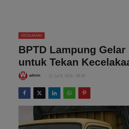
DMCA
Politik
Ekonomi
KECELAKAAN
BPTD Lampung Gelar 
Internasional
untuk Tekan Kecelakaa
Teknologi
Hiburan
admin
Jul 9, 2026 - 08:30
Kesehatan
Otomotif