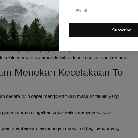
jalan dan memenuhi standar keselamatan.
ting dalam menekan angka kecelakaan lalu lintas di jalan tol,"
Subscribe
seluruh pemangku kepentingan untuk mewujudkan budaya
 mendukung program-program peningkatan keselamatan yang
uk selalu mematuhi aturan lalu lintas demi keselamatan bersama.
lam Menekan Kecelakaan Tol
 secara rutin dapat mengidentifikasi masalah teknis yang
gkutan umum diingatkan untuk selalu menjaga kondisi
 jalan memberikan perlindungan maksimal bagi penumpang