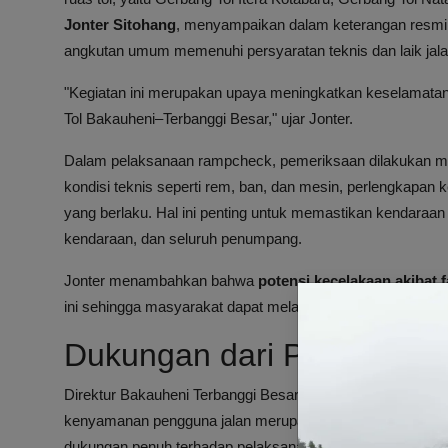
Jonter Sitohang
, menyampaikan dalam keterangan resmi
angkutan umum memenuhi persyaratan teknis dan laik jala
"Kegiatan ini merupakan upaya meningkatkan keselamatan 
Tol Bakauheni–Terbanggi Besar," ujar Jonter.
Dalam pelaksanaan rampcheck, pemeriksaan dilakukan men
kondisi teknis seperti rem, ban, dan mesin, perlengkapan 
yang berlaku. Hal ini penting untuk memastikan kendara
kendaraan, dan seluruh penumpang.
Jonter menambahkan bahwa
potensi kecelakaan akibat f
ini sehingga masyarakat dapat melakukan perjalanan deng
Dukungan dari Pengelola J
Direktur Bakauheni Terbanggi Besar (BTB),
Charles Girot
kenyamanan pengguna jalan merupakan prioritas utama da
dukungan penuh terhadap pelaksanaan rampchek oleh BP