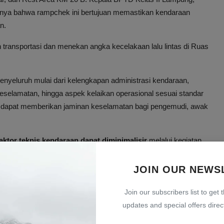
nya bahwa rampchek ini bertujuan memastikan kendaraan
n.
transportasi dan menekan angka kecelakaan lalu lintas di Ruas
yeluruh mulai dari kelengkapan administrasi kendaraan,
keselamatan, hingga aspek kelaikan operasional sesuai standar
an dapat memberikan jaminan keselamatan bagi pengemudi, awak
aktor teknis kendaraan dapat diminimalisir
melalui kegiatan
an aman dan nyaman di Tol Bakter.
JOIN OUR NEWS
alan Tol
Join our subscribers list to get 
h
, menegaskan bahwa keselamatan, keamanan, dan
updates and special offers direct
lam penyelenggaraan layanan jalan tol. BTB memberikan
TD Lampung sebagai langkah preventif memastikan kendaraan