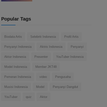
Popular Tags
Biodata Artis
Selebriti Indonesia
Profil Artis
Penyanyi Indonesia
Aktris Indonesia
Penyanyi
Aktor Indonesia
Presenter
YouTuber Indonesia
Model Indonesia
Member JKT48
Pemeran Indonesia
video
Pengusaha
Musisi Indonesia
Model
Penyanyi Dangdut
YouTuber
quiz
Aktor