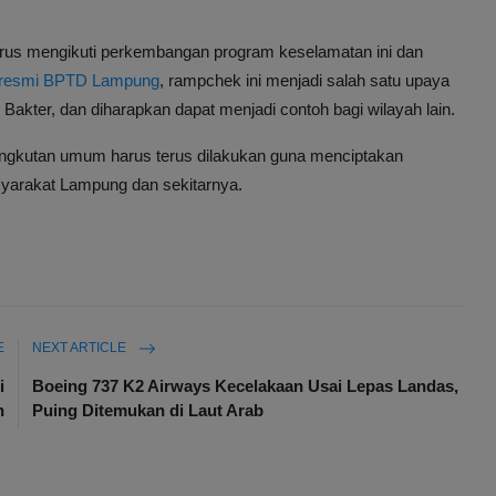
rus mengikuti perkembangan program keselamatan ini dan
n resmi BPTD Lampung
, rampchek ini menjadi salah satu upaya
 Bakter, dan diharapkan dapat menjadi contoh bagi wilayah lain.
angkutan umum harus terus dilakukan guna menciptakan
syarakat Lampung dan sekitarnya.
E
NEXT ARTICLE
i
Boeing 737 K2 Airways Kecelakaan Usai Lepas Landas,
n
Puing Ditemukan di Laut Arab