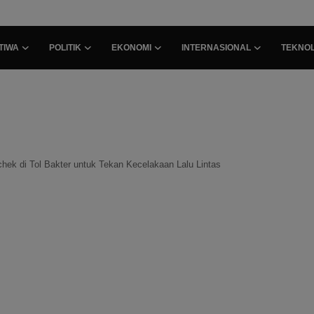
TIWA
POLITIK
EKONOMI
INTERNASIONAL
TEKNOL
k di Tol Bakter untuk Tekan Kecelakaan Lalu Lintas