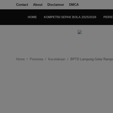
Contact
About
Disclaimer
DMCA
HOME
KOMPETISI SEPAK BOLA 2025/2026
PERIS
Login
Register
Home
Kompetisi Sepak Bola 2025/2026
Home
Peristiwa
Kecelakaan
BPTD Lampung Gelar Rampche
Contact
About
Disclaimer
Peristiwa