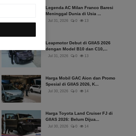
Legenda AC Milan Franco Baresi
Meninggal Dunia di Usia ...
Jul 31, 2026
0
13
Leapmotor Debut di GIIAS 2026
dengan Model B10 dan C10,...
Jul 31, 2026
0
13
Harga Mobil GAC Aion dan Promo
Spesial di GIIAS 2026, K...
Jul 30, 2026
0
14
Harga Toyota Land Cruiser FJ di
GIIAS 2026: Belum Dijua...
Jul 30, 2026
0
14