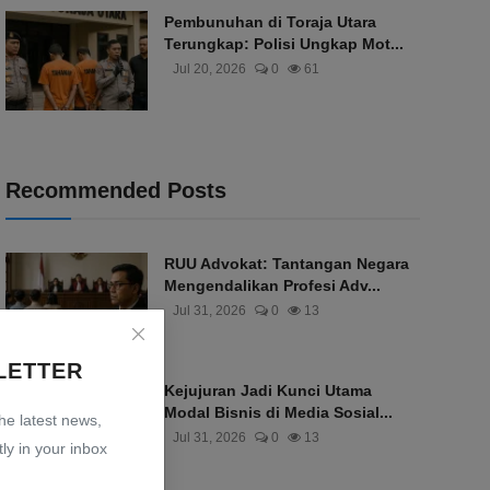
Pembunuhan di Toraja Utara
Terungkap: Polisi Ungkap Mot...
Jul 20, 2026
0
61
Recommended Posts
RUU Advokat: Tantangan Negara
Mengendalikan Profesi Adv...
Jul 31, 2026
0
13
LETTER
Kejujuran Jadi Kunci Utama
Modal Bisnis di Media Sosial...
the latest news,
Jul 31, 2026
0
13
ly in your inbox