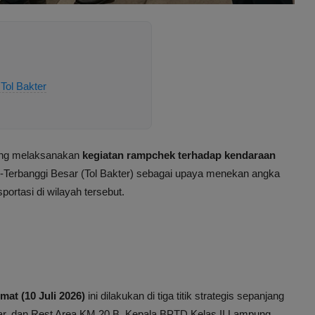
Tol Bakter
pung melaksanakan
kegiatan rampchek terhadap kendaraan
-Terbanggi Besar (Tol Bakter) sebagai upaya menekan angka
ortasi di wilayah tersebut.
mat (10 Juli 2026)
ini dilakukan di tiga titik strategis sepanjang
atar, dan Rest Area KM 20 B. Kepala BPTD Kelas II Lampung,