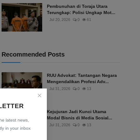
Pembunuhan di Toraja Utara
Terungkap: Polisi Ungkap Mot...
Jul 20, 2026
0
61
Recommended Posts
RUU Advokat: Tantangan Negara
Mengendalikan Profesi Adv...
Jul 31, 2026
0
13
LETTER
Kejujuran Jadi Kunci Utama
Modal Bisnis di Media Sosial...
the latest news,
Jul 31, 2026
0
13
ly in your inbox