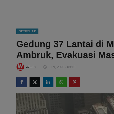
DMCA
Politik
Ekonomi
GEOPOLITIK
Gedung 37 Lantai di M
Internasional
Ambruk, Evakuasi Mas
Teknologi
Hiburan
admin
Jul 9, 2026 - 09:10
Kesehatan
Otomotif