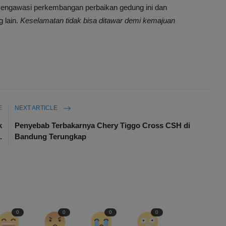
engawasi perkembangan perbaikan gedung ini dan
 lain.
Keselamatan tidak bisa ditawar demi kemajuan
E
NEXT ARTICLE
k
Penyebab Terbakarnya Chery Tiggo Cross CSH di
.
Bandung Terungkap
0
0
0
0