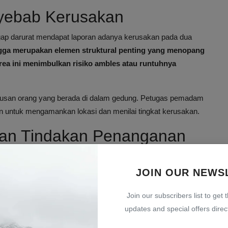
nyebab Kerusakan
nggap darurat mendapat laporan adanya kerusakan pada dua
ga merupakan elemen struktural penting yang menopang
rea ini menimbulkan risiko ambles atau runtuhnya
ratusan orang yang berada di dalam gedung. Petugas pemadam
kan untuk mengamankan lokasi dan menilai tingkat kerusakan.
 dan Tindakan Penanganan
an bahwa
meskipun ada kerusakan, gedung tersebut saat ini
h.
Namun, mereka menegaskan bahwa perbaikan segera dan
JOIN OUR NEWS
siko serius di masa depan.
Join our subscribers list to get 
peksi menyeluruh dan perbaikan yang direkomendasikan
updates and special offers direct
urut memantau proses ini guna memastikan keselamatan publik.