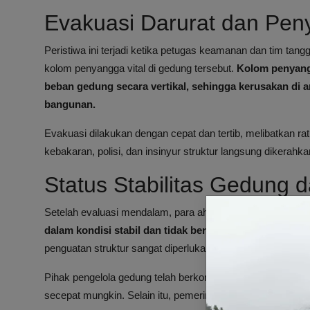
Evakuasi Darurat dan Pe
Peristiwa ini terjadi ketika petugas keamanan dan tim ta
kolom penyangga vital di gedung tersebut.
Kolom penyang
beban gedung secara vertikal, sehingga kerusakan di a
bangunan.
Evakuasi dilakukan dengan cepat dan tertib, melibatkan 
kebakaran, polisi, dan insinyur struktur langsung dikerah
Status Stabilitas Gedung
Setelah evaluasi mendalam, para ahli struktur menyatak
dalam kondisi stabil dan tidak berisiko langsung runtu
penguatan struktur sangat diperlukan untuk menghindari ri
Pihak pengelola gedung telah berkomitmen melakukan ins
secepat mungkin. Selain itu, pemerintah kota New York t