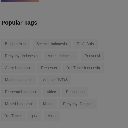
Popular Tags
Biodata Artis
Selebriti Indonesia
Profil Artis
Penyanyi Indonesia
Aktris Indonesia
Penyanyi
Aktor Indonesia
Presenter
YouTuber Indonesia
Model Indonesia
Member JKT48
Pemeran Indonesia
video
Pengusaha
Musisi Indonesia
Model
Penyanyi Dangdut
YouTuber
quiz
Aktor