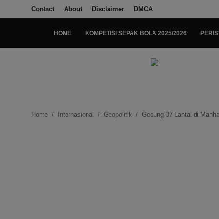
Contact
About
Disclaimer
DMCA
HOME
KOMPETISI SEPAK BOLA 2025/2026
PERIS
Login
Register
Home
Kompetisi Sepak Bola 2025/2026
Home
Internasional
Geopolitik
Gedung 37 Lantai di Manha
Contact
About
Disclaimer
Peristiwa