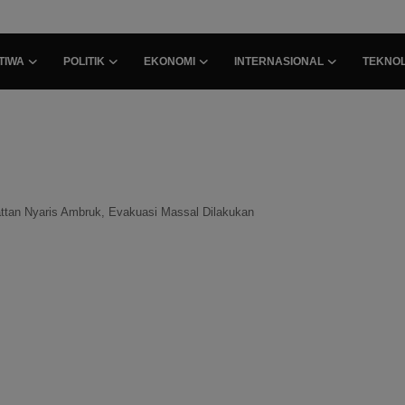
TIWA
POLITIK
EKONOMI
INTERNASIONAL
TEKNOL
ttan Nyaris Ambruk, Evakuasi Massal Dilakukan