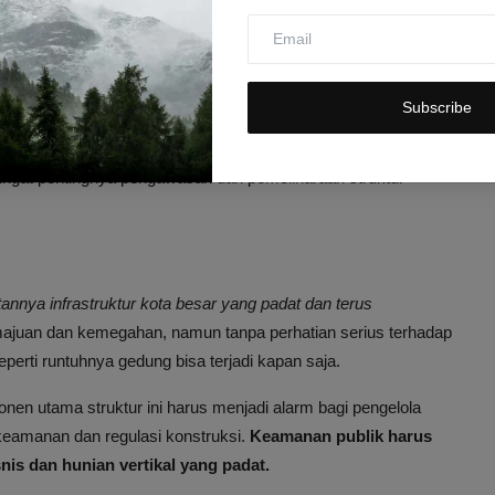
yarakat
g sempat menyebar melalui media sosial dan berita lokal.
ng
demi keamanan.
Subscribe
utin gedung pencakar langit
di kota-kota besar.
ngingat pentingnya pengawasan dan pemeliharaan struktur
tannya infrastruktur kota besar yang padat dan terus
ajuan dan kemegahan, namun tanpa perhatian serius terhadap
perti runtuhnya gedung bisa terjadi kapan saja.
 utama struktur ini harus menjadi alarm bagi pengelola
keamanan dan regulasi konstruksi.
Keamanan publik harus
nis dan hunian vertikal yang padat.