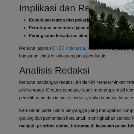
Implikasi dan Respon Mas
Kepanikan warga dan pekerja di sekitar gedung
yan
Penutupan sementara jalan dan area sekitar gedu
Peningkatan kesadaran akan pentingnya inspeksi r
Menurut laporan
CNBC Indonesia
, insiden ini menjadi pe
bangunan tinggi di kawasan padat penduduk.
Analisis Redaksi
Menurut pandangan redaksi, insiden ini mencerminkan
ren
berkembang
. Gedung pencakar langit memang simbol kem
pemeliharaan dan inspeksi berkala, risiko bencana besar se
Kerusakan pada kolom penyangga yang merupakan komponen
gedung dan pemerintah kota untuk meningkatkan standar 
menjadi prioritas utama, terutama di kawasan pusat bis