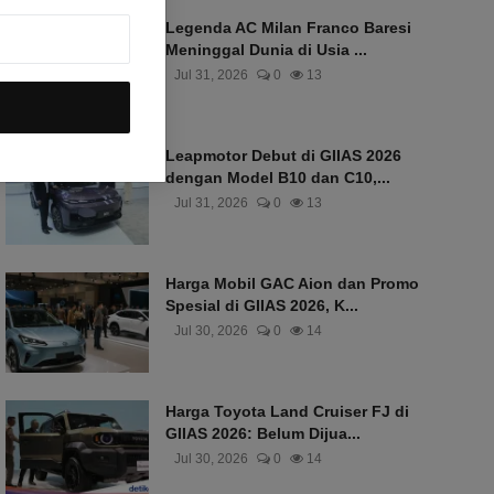
Legenda AC Milan Franco Baresi
Meninggal Dunia di Usia ...
Jul 31, 2026
0
13
Leapmotor Debut di GIIAS 2026
dengan Model B10 dan C10,...
Jul 31, 2026
0
13
Harga Mobil GAC Aion dan Promo
Spesial di GIIAS 2026, K...
Jul 30, 2026
0
14
Harga Toyota Land Cruiser FJ di
GIIAS 2026: Belum Dijua...
Jul 30, 2026
0
14