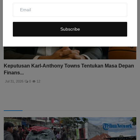
Subscribe
Keputusan Karl-Anthony Towns Tentukan Masa Depan
Finans...
Jul 31, 2026
0
12