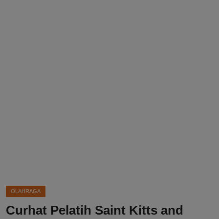
DMCA
Politik
Ekonomi
Internasional
Teknologi
Hiburan
Kesehatan
Otomotif
OLAHRAGA
Curhat Pelatih Saint Kitts and