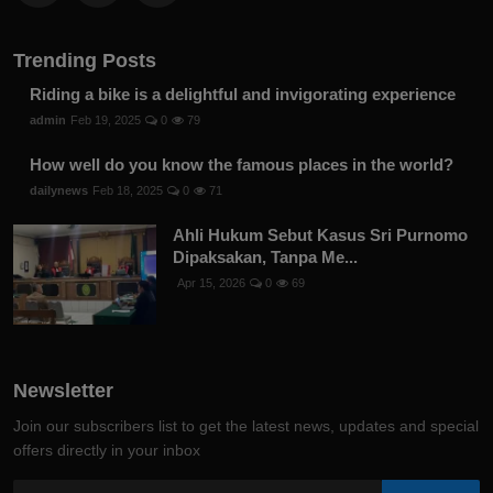
Trending Posts
Riding a bike is a delightful and invigorating experience
admin
Feb 19, 2025
0
79
How well do you know the famous places in the world?
dailynews
Feb 18, 2025
0
71
Ahli Hukum Sebut Kasus Sri Purnomo
Dipaksakan, Tanpa Me...
Apr 15, 2026
0
69
Newsletter
Join our subscribers list to get the latest news, updates and special
offers directly in your inbox