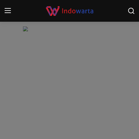
Login
Register
Home
Kompetisi Sepak Bola 2025/2026
Contact
About
Disclaimer
Peristiwa