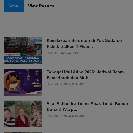
Vote
View Results
Kecelakaan Beruntun di Yos Sudarso
Palu Libatkan 4 Mobi...
Mar 11, 2026
0
425
Tanggal Idul Adha 2026: Jadwal Resmi
Pemerintah dan Muh...
Mar 24, 2026
0
404
Viral Video Ibu Tiri vs Anak Tiri di Kebun
Durian: Wasp...
Mar 30, 2026
0
356