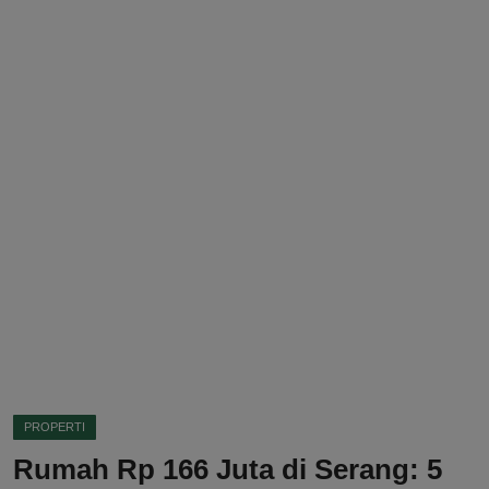
DMCA
Politik
Ekonomi
Internasional
Teknologi
Hiburan
Kesehatan
Otomotif
PROPERTI
Rumah Rp 166 Juta di Serang: 5