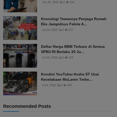
Jun 25, 2026
0
134
Kronologi Tewasnya Penjaga Rumah
Eks Jampidsus Febrie A...
Jul 26, 2026
0
127
Daftar Harga BBM Terbaru di Semua
SPBU RI Berlaku 20 Ju...
Jul 20, 2026
0
123
Kondisi YouTuber Andra ST Usai
Kecelakaan McLaren Terbe...
Jul 8, 2026
0
108
Recommended Posts