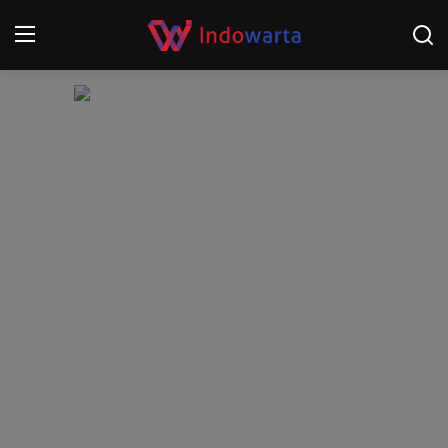
Login
Register
Home
Kompetisi Sepak Bola 2025/2026
Contact
About
Disclaimer
Peristiwa