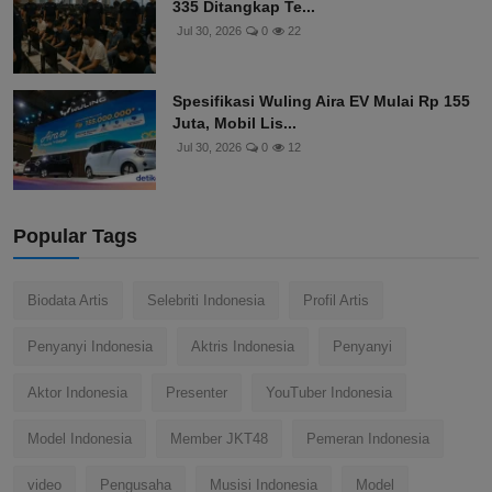
335 Ditangkap Te...
Jul 30, 2026
0
22
Spesifikasi Wuling Aira EV Mulai Rp 155
Juta, Mobil Lis...
Jul 30, 2026
0
12
Popular Tags
Biodata Artis
Selebriti Indonesia
Profil Artis
Penyanyi Indonesia
Aktris Indonesia
Penyanyi
Aktor Indonesia
Presenter
YouTuber Indonesia
Model Indonesia
Member JKT48
Pemeran Indonesia
video
Pengusaha
Musisi Indonesia
Model