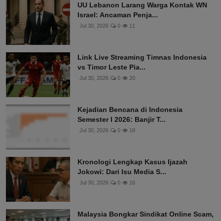
UU Lebanon Larang Warga Kontak WN
Israel: Ancaman Penja...
Jul 30, 2026
0
11
Link Live Streaming Timnas Indonesia
vs Timor Leste Pia...
Jul 30, 2026
0
20
Kejadian Bencana di Indonesia
Semester I 2026: Banjir T...
Jul 30, 2026
0
18
Kronologi Lengkap Kasus Ijazah
Jokowi: Dari Isu Media S...
Jul 30, 2026
0
16
Malaysia Bongkar Sindikat Online Scam,