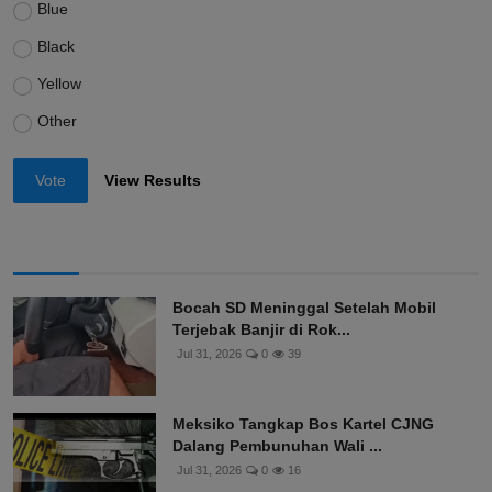
Blue
Black
Yellow
Other
Vote
View Results
Bocah SD Meninggal Setelah Mobil
Terjebak Banjir di Rok...
Jul 31, 2026
0
39
Meksiko Tangkap Bos Kartel CJNG
Dalang Pembunuhan Wali ...
Jul 31, 2026
0
16