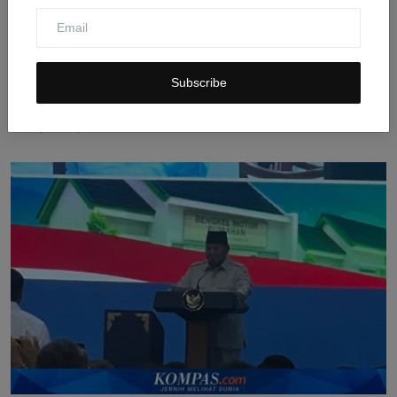
Subscribe
Pakuwon Ungkap Alasan Memagari Mal-malnya di
Jakarta da...
Jul 31, 2026
0
9