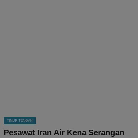
DMCA
Politik
Ekonomi
Internasional
Teknologi
Hiburan
Kesehatan
Otomotif
TIMUR TENGAH
Pesawat Iran Air Kena Serangan