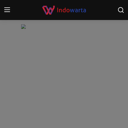
Login
Register
Home
Kompetisi Sepak Bola 2025/2026
Contact
About
Disclaimer
Peristiwa