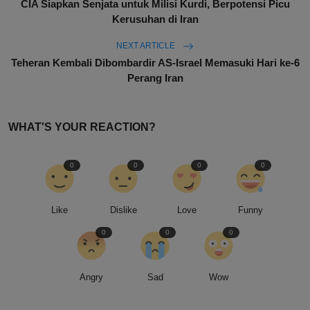
CIA Siapkan Senjata untuk Milisi Kurdi, Berpotensi Picu
Kerusuhan di Iran
NEXT ARTICLE
Teheran Kembali Dibombardir AS-Israel Memasuki Hari ke-6
Perang Iran
WHAT'S YOUR REACTION?
0
0
0
0
Like
Dislike
Love
Funny
0
0
0
Angry
Sad
Wow