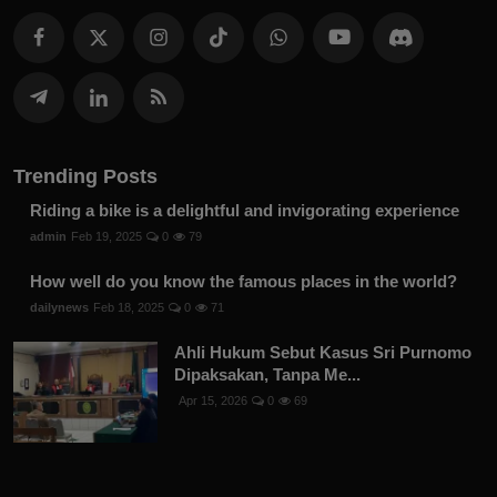
Trending Posts
Riding a bike is a delightful and invigorating experience
admin
Feb 19, 2025
0
79
How well do you know the famous places in the world?
dailynews
Feb 18, 2025
0
71
Ahli Hukum Sebut Kasus Sri Purnomo
Dipaksakan, Tanpa Me...
Apr 15, 2026
0
69