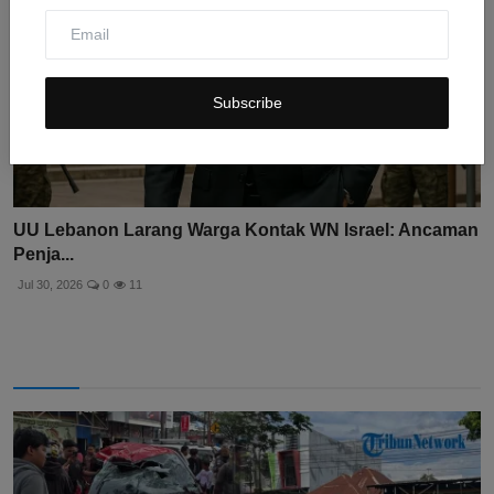
Subscribe
UU Lebanon Larang Warga Kontak WN Israel: Ancaman
Penja...
Jul 30, 2026
0
11