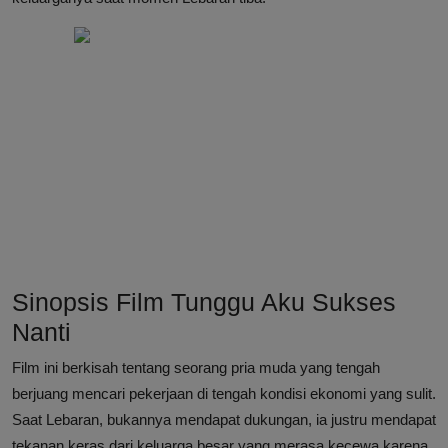
Sinopsis Film Tunggu Aku Sukses
Nanti
Film ini berkisah tentang seorang pria muda yang tengah
berjuang mencari pekerjaan di tengah kondisi ekonomi yang sulit.
Saat Lebaran, bukannya mendapat dukungan, ia justru mendapat
tekanan keras dari keluarga besar yang merasa kecewa karena