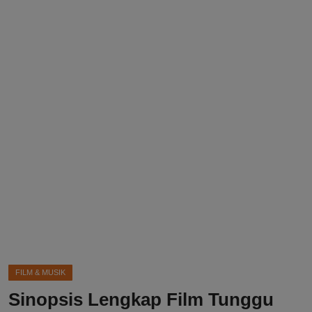
DMCA
Politik
Ekonomi
Internasional
Teknologi
Hiburan
Kesehatan
Otomotif
FILM & MUSIK
Sinopsis Lengkap Film Tunggu