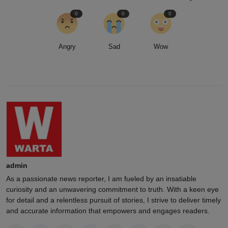
0
0
0
Angry
Sad
Wow
admin
As a passionate news reporter, I am fueled by an insatiable
curiosity and an unwavering commitment to truth. With a keen eye
for detail and a relentless pursuit of stories, I strive to deliver timely
and accurate information that empowers and engages readers.