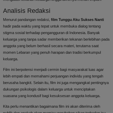
Analisis Redaksi
Menurut pandangan redaksi,
film Tunggu Aku Sukses Nanti
hadir pada waktu yang tepat untuk membuka dialog tentang
stigma sosial terhadap pengangguran di Indonesia. Banyak
keluarga yang tanpa sadar memberikan tekanan berlebihan pada
anggota yang belum berhasil secara materi, terutama saat
momen Lebaran yang penuh harapan dan tradisi berkumpul
keluarga.
Film ini berpotensi menjadi cermin bagi masyarakat luas agar
lebih empati dan memahami perjuangan individu yang tengah
berusaha bangkit. Selain itu, film ini juga mengangkat pentingnya
dukungan psikologis dalam keluarga untuk menciptakan
suasana yang kondusif bagi kesuksesan anggota keluarga.
Kita perlu menantikan bagaimana film ini akan diterima oleh
publik dan apakah akan memicu perubahan sikap terhadap isu