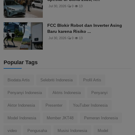
Jul 30, 2026
0
13
FCC Blokir Robot dan Inverter Asing
Baru karena Risiko ...
Jul 30, 2026
0
13
Popular Tags
Biodata Artis
Selebriti Indonesia
Profil Artis
Penyanyi Indonesia
Aktris Indonesia
Penyanyi
Aktor Indonesia
Presenter
YouTuber Indonesia
Model Indonesia
Member JKT48
Pemeran Indonesia
video
Pengusaha
Musisi Indonesia
Model