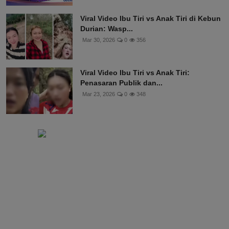
Viral Video Ibu Tiri vs Anak Tiri di Kebun
Durian: Wasp...
Mar 30, 2026
0
356
Viral Video Ibu Tiri vs Anak Tiri:
Penasaran Publik dan...
Mar 23, 2026
0
348