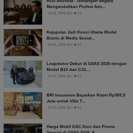
RUU Advokat: Tantangan Negara
Mengendalikan Profesi Adv...
Jul 31, 2026
0
13
Kejujuran Jadi Kunci Utama Modal
Bisnis di Media Sosial...
Jul 31, 2026
0
13
Leapmotor Debut di GIIAS 2026 dengan
Model B10 dan C10,...
Jul 31, 2026
0
13
BRI Insurance Bayarkan Klaim Rp365,5
Juta untuk Villa T...
Jul 30, 2026
0
13
Harga Mobil GAC Aion dan Promo
Spesial di GIIAS 2026, K...