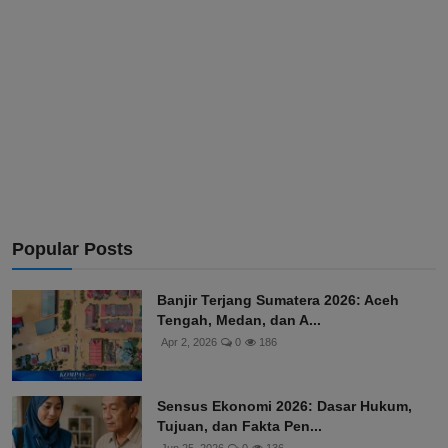
Popular Posts
Banjir Terjang Sumatera 2026: Aceh
Tengah, Medan, dan A...
Apr 2, 2026
0
186
Sensus Ekonomi 2026: Dasar Hukum,
Tujuan, dan Fakta Pen...