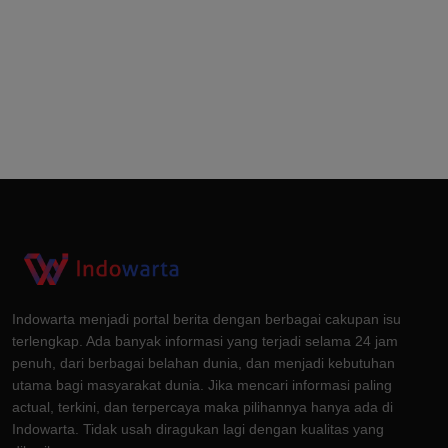
Indowarta menjadi portal berita dengan berbagai cakupan isu
terlengkap. Ada banyak informasi yang terjadi selama 24 jam
penuh, dari berbagai belahan dunia, dan menjadi kebutuhan
utama bagi masyarakat dunia. Jika mencari informasi paling
actual, terkini, dan terpercaya maka pilihannya hanya ada di
Indowarta. Tidak usah diragukan lagi dengan kualitas yang