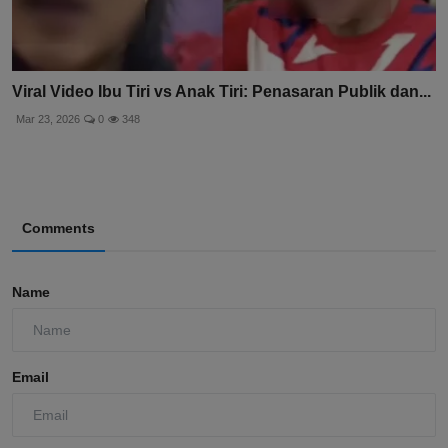
Viral Video Ibu Tiri vs Anak Tiri: Penasaran Publik dan...
Mar 23, 2026
0
348
Comments
Name
Email