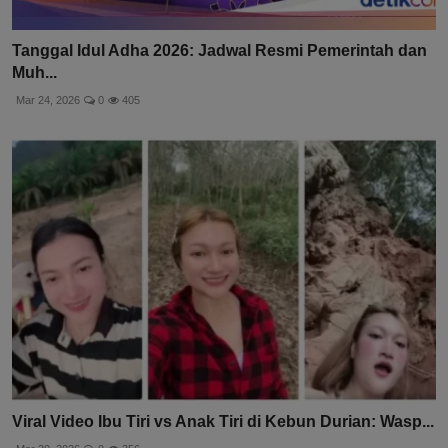
Tanggal Idul Adha 2026: Jadwal Resmi Pemerintah dan
Muh...
Mar 24, 2026
0
405
Viral Video Ibu Tiri vs Anak Tiri di Kebun Durian: Wasp...