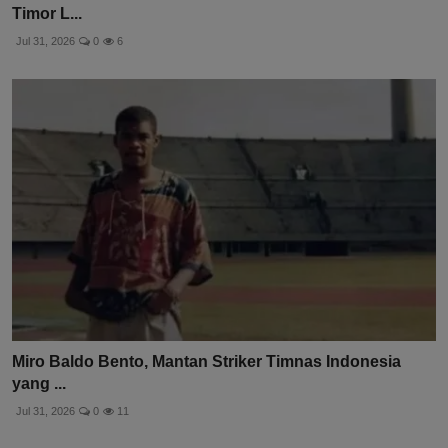
Timor L...
Jul 31, 2026
0
6
Miro Baldo Bento, Mantan Striker Timnas Indonesia
yang ...
Jul 31, 2026
0
11