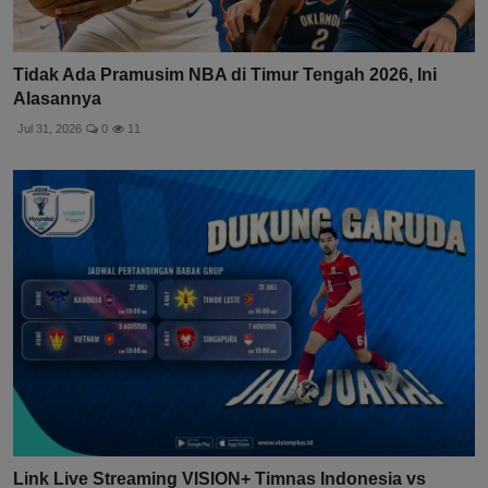
Tidak Ada Pramusim NBA di Timur Tengah 2026, Ini
Alasannya
Jul 31, 2026
0
11
Link Live Streaming VISION+ Timnas Indonesia vs