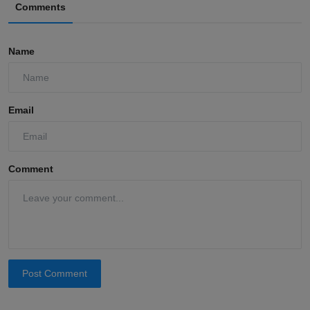
Comments
Name
Email
Comment
Post Comment