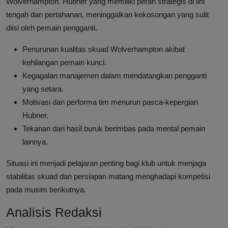
Wolverhampton. Hubner yang memiliki peran strategis di lini
tengah dan pertahanan, meninggalkan kekosongan yang sulit
diisi oleh pemain pengganti.
Penurunan kualitas skuad Wolverhampton akibat
kehilangan pemain kunci.
Kegagalan manajemen dalam mendatangkan pengganti
yang setara.
Motivasi dan performa tim menurun pasca-kepergian
Hubner.
Tekanan dari hasil buruk berimbas pada mental pemain
lainnya.
Situasi ini menjadi pelajaran penting bagi klub untuk menjaga
stabilitas skuad dan persiapan matang menghadapi kompetisi
pada musim berikutnya.
Analisis Redaksi