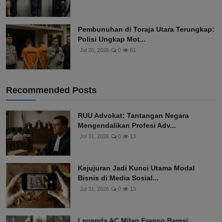
Pembunuhan di Toraja Utara Terungkap:
Polisi Ungkap Mot...
Jul 20, 2026
0
61
Recommended Posts
RUU Advokat: Tantangan Negara
Mengendalikan Profesi Adv...
Jul 31, 2026
0
13
Kejujuran Jadi Kunci Utama Modal
Bisnis di Media Sosial...
Jul 31, 2026
0
13
Legenda AC Milan Franco Baresi