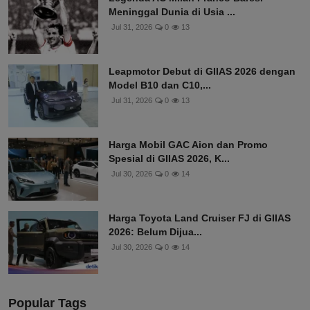
Meninggal Dunia di Usia ...
Jul 31, 2026
0
13
Leapmotor Debut di GIIAS 2026 dengan
Model B10 dan C10,...
Jul 31, 2026
0
13
Harga Mobil GAC Aion dan Promo
Spesial di GIIAS 2026, K...
Jul 30, 2026
0
14
Harga Toyota Land Cruiser FJ di GIIAS
2026: Belum Dijua...
Jul 30, 2026
0
14
Popular Tags