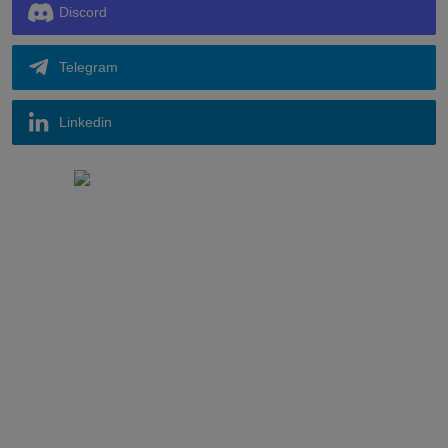
Discord
Telegram
Linkedin