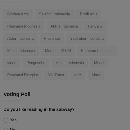
Biodata Artis
Selebriti Indonesia
Profil Artis
Penyanyi Indonesia
Aktris Indonesia
Penyanyi
Aktor Indonesia
Presenter
YouTuber Indonesia
Model Indonesia
Member JKT48
Pemeran Indonesia
video
Pengusaha
Musisi Indonesia
Model
Penyanyi Dangdut
YouTuber
quiz
Aktor
Voting Poll
Do you like reading in the subway?
Yes
No