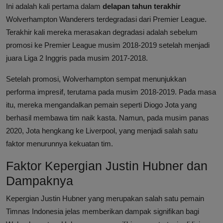
Ini adalah kali pertama dalam
delapan tahun terakhir
Wolverhampton Wanderers terdegradasi dari Premier League.
Terakhir kali mereka merasakan degradasi adalah sebelum
promosi ke Premier League musim 2018-2019 setelah menjadi
juara Liga 2 Inggris pada musim 2017-2018.
Setelah promosi, Wolverhampton sempat menunjukkan
performa impresif, terutama pada musim 2018-2019. Pada masa
itu, mereka mengandalkan pemain seperti Diogo Jota yang
berhasil membawa tim naik kasta. Namun, pada musim panas
2020, Jota hengkang ke Liverpool, yang menjadi salah satu
faktor menurunnya kekuatan tim.
Faktor Kepergian Justin Hubner dan
Dampaknya
Kepergian Justin Hubner yang merupakan salah satu pemain
Timnas Indonesia jelas memberikan dampak signifikan bagi