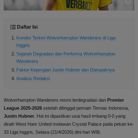
Daftar Isi
Kondisi Terkini Wolverhampton Wanderers di Liga
Inggris
Sejarah Degradasi dan Performa Wolverhampton
Wanderers
Faktor Kepergian Justin Hubner dan Dampaknya
Analisis Redaksi
Wolverhampton Wanderers resmi terdegradasi dari
Premier
League 2025-2026
setelah ditinggal pemain Timnas Indonesia,
Justin Hubner
. Hal ini dipastikan usai hasil imbang 0-0 yang
diraih West Ham United melawan Crystal Palace pada pekan ke-
33 Liga Inggris, Selasa (21/4/2026) dini hari WIB.