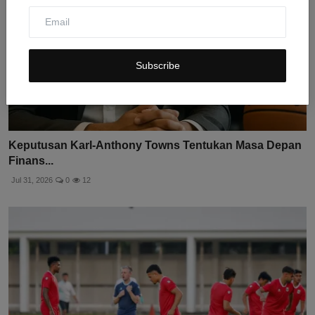
Subscribe
Keputusan Karl-Anthony Towns Tentukan Masa Depan
Finans...
Jul 31, 2026
0
12