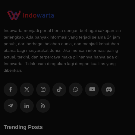
Indowarta menjadi portal berita dengan berbagai cakupan isu
terlengkap. Ada banyak informasi yang terjadi selama 24 jam
penuh, dari berbagai belahan dunia, dan menjadi kebutuhan
utama bagi masyarakat dunia. Jika mencari informasi paling
actual, terkini, dan terpercaya maka pilihannya hanya ada di
Indowarta. Tidak usah diragukan lagi dengan kualitas yang
diberikan.
Trending Posts