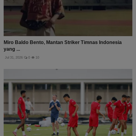
Miro Baldo Bento, Mantan Striker Timnas Indonesia
yang ...
Jul 31, 2026
0
10