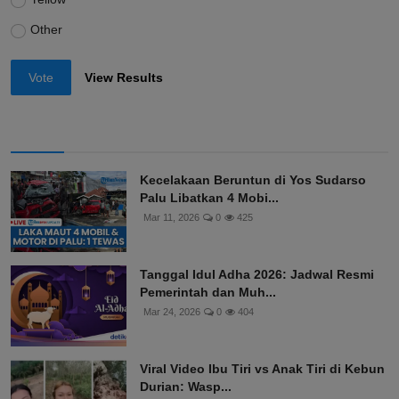
Other
Vote
View Results
Kecelakaan Beruntun di Yos Sudarso
Palu Libatkan 4 Mobi...
Mar 11, 2026
0
425
Tanggal Idul Adha 2026: Jadwal Resmi
Pemerintah dan Muh...
Mar 24, 2026
0
404
Viral Video Ibu Tiri vs Anak Tiri di Kebun
Durian: Wasp...