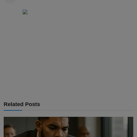
Related Posts