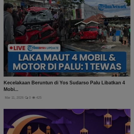
Kecelakaan Beruntun di Yos Sudarso Palu Libatkan 4
Mobi...
Mar 11, 2026
0
425