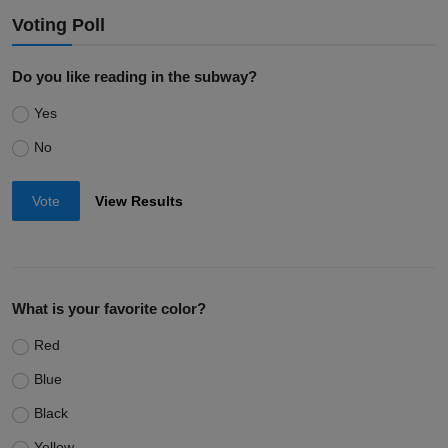
Voting Poll
Do you like reading in the subway?
Yes
No
Vote
View Results
What is your favorite color?
Red
Blue
Black
Yellow