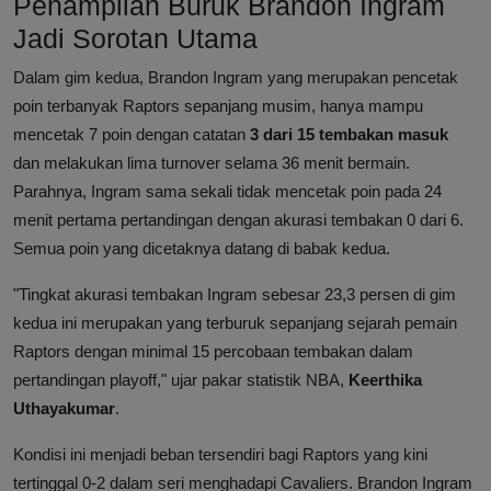
Penampilan Buruk Brandon Ingram
Jadi Sorotan Utama
Dalam gim kedua, Brandon Ingram yang merupakan pencetak
poin terbanyak Raptors sepanjang musim, hanya mampu
mencetak 7 poin dengan catatan
3 dari 15 tembakan masuk
dan melakukan lima turnover selama 36 menit bermain.
Parahnya, Ingram sama sekali tidak mencetak poin pada 24
menit pertama pertandingan dengan akurasi tembakan 0 dari 6.
Semua poin yang dicetaknya datang di babak kedua.
"Tingkat akurasi tembakan Ingram sebesar 23,3 persen di gim
kedua ini merupakan yang terburuk sepanjang sejarah pemain
Raptors dengan minimal 15 percobaan tembakan dalam
pertandingan playoff," ujar pakar statistik NBA,
Keerthika
Uthayakumar
.
Kondisi ini menjadi beban tersendiri bagi Raptors yang kini
tertinggal 0-2 dalam seri menghadapi Cavaliers. Brandon Ingram