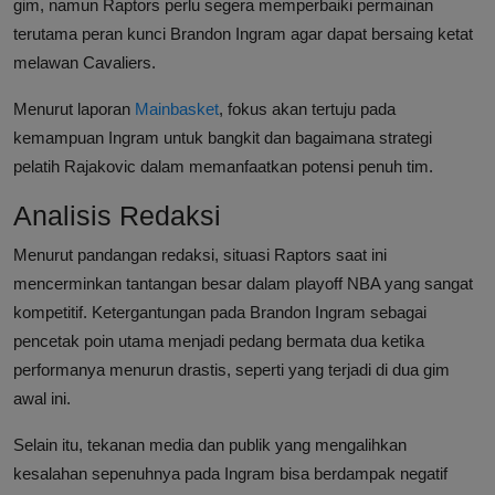
gim, namun Raptors perlu segera memperbaiki permainan
terutama peran kunci Brandon Ingram agar dapat bersaing ketat
melawan Cavaliers.
Menurut laporan
Mainbasket
, fokus akan tertuju pada
kemampuan Ingram untuk bangkit dan bagaimana strategi
pelatih Rajakovic dalam memanfaatkan potensi penuh tim.
Analisis Redaksi
Menurut pandangan redaksi, situasi Raptors saat ini
mencerminkan tantangan besar dalam playoff NBA yang sangat
kompetitif. Ketergantungan pada Brandon Ingram sebagai
pencetak poin utama menjadi pedang bermata dua ketika
performanya menurun drastis, seperti yang terjadi di dua gim
awal ini.
Selain itu, tekanan media dan publik yang mengalihkan
kesalahan sepenuhnya pada Ingram bisa berdampak negatif