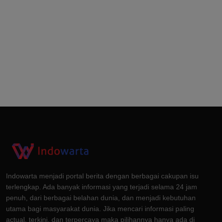
Indowarta menjadi portal berita dengan berbagai cakupan isu
terlengkap. Ada banyak informasi yang terjadi selama 24 jam
penuh, dari berbagai belahan dunia, dan menjadi kebutuhan
utama bagi masyarakat dunia. Jika mencari informasi paling
actual, terkini, dan terpercaya maka pilihannya hanya ada di