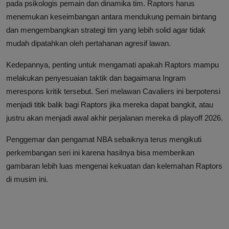
pada psikologis pemain dan dinamika tim. Raptors harus
menemukan keseimbangan antara mendukung pemain bintang
dan mengembangkan strategi tim yang lebih solid agar tidak
mudah dipatahkan oleh pertahanan agresif lawan.
Kedepannya, penting untuk mengamati apakah Raptors mampu
melakukan penyesuaian taktik dan bagaimana Ingram
merespons kritik tersebut. Seri melawan Cavaliers ini berpotensi
menjadi titik balik bagi Raptors jika mereka dapat bangkit, atau
justru akan menjadi awal akhir perjalanan mereka di playoff 2026.
Penggemar dan pengamat NBA sebaiknya terus mengikuti
perkembangan seri ini karena hasilnya bisa memberikan
gambaran lebih luas mengenai kekuatan dan kelemahan Raptors
di musim ini.