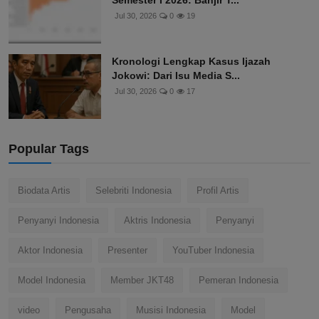
Jul 30, 2026
0
19
Kronologi Lengkap Kasus Ijazah
Jokowi: Dari Isu Media S...
Jul 30, 2026
0
17
Popular Tags
Biodata Artis
Selebriti Indonesia
Profil Artis
Penyanyi Indonesia
Aktris Indonesia
Penyanyi
Aktor Indonesia
Presenter
YouTuber Indonesia
Model Indonesia
Member JKT48
Pemeran Indonesia
video
Pengusaha
Musisi Indonesia
Model