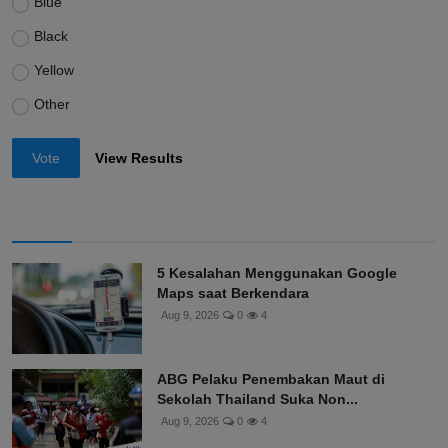
Blue
Black
Yellow
Other
Vote
View Results
5 Kesalahan Menggunakan Google
Maps saat Berkendara
Aug 9, 2026
0
4
ABG Pelaku Penembakan Maut di
Sekolah Thailand Suka Non...
Aug 9, 2026
0
4