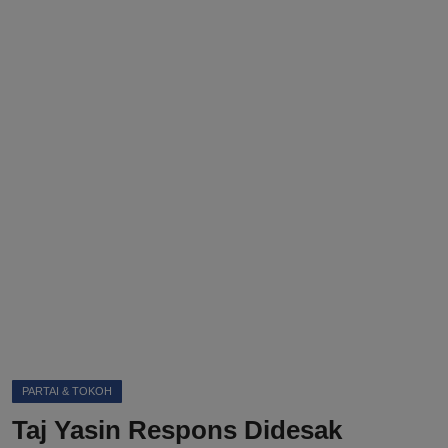
DMCA
Politik
Ekonomi
Internasional
Teknologi
Hiburan
Kesehatan
Otomotif
PARTAI & TOKOH
Taj Yasin Respons Didesak