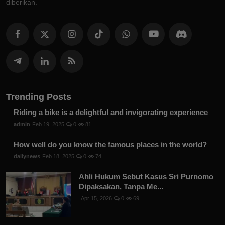
diberikan.
Trending Posts
Riding a bike is a delightful and invigorating experience
admin
Feb 19, 2025
0
81
How well do you know the famous places in the world?
dailynews
Feb 18, 2025
0
74
Ahli Hukum Sebut Kasus Sri Purnomo
Dipaksakan, Tanpa Me...
Apr 15, 2026
0
69