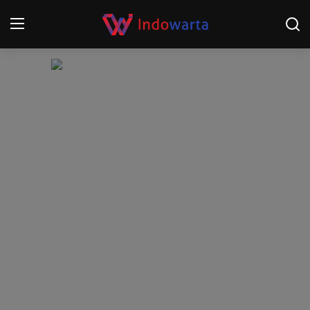
Login
Register
Home
Kompetisi Sepak Bola 2025/2026
Contact
About
Disclaimer
Peristiwa