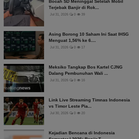
Bocah SD Meninggal Setelah Mobil
Terjebak Banjir di Rok...
Jul 31, 2026
0
39
Asing Borong 10 Saham Ini Saat IHSG
Menguat 1,56% ke 6....
Jul 31, 2026
0
17
Meksiko Tangkap Bos Kartel CJNG
Dalang Pembunuhan Wali ...
Jul 31, 2026
0
16
Link Live Streaming Timnas Indonesia
vs Timor Leste Pia...
Jul 30, 2026
0
20
Kejadian Bencana di Indonesia
Semester I 2026: Banjir T...