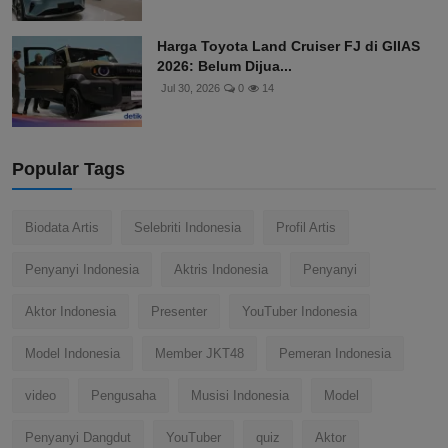
Harga Toyota Land Cruiser FJ di GIIAS
2026: Belum Dijua...
Jul 30, 2026
0
14
Popular Tags
Biodata Artis
Selebriti Indonesia
Profil Artis
Penyanyi Indonesia
Aktris Indonesia
Penyanyi
Aktor Indonesia
Presenter
YouTuber Indonesia
Model Indonesia
Member JKT48
Pemeran Indonesia
video
Pengusaha
Musisi Indonesia
Model
Penyanyi Dangdut
YouTuber
quiz
Aktor