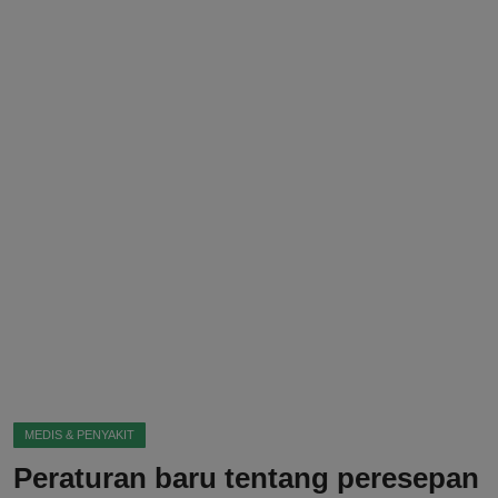
DMCA
Politik
Ekonomi
Internasional
Teknologi
Hiburan
Kesehatan
Otomotif
MEDIS & PENYAKIT
Peraturan baru tentang peresepan