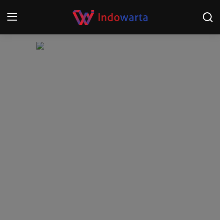
Login
Register
Home
Kompetisi Sepak Bola 2025/2026
Contact
About
Disclaimer
Peristiwa