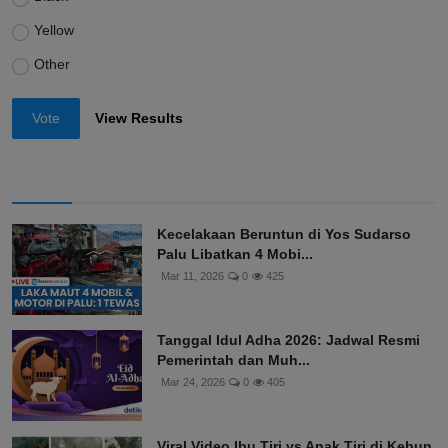
Yellow
Other
Vote
View Results
Kecelakaan Beruntun di Yos Sudarso
Palu Libatkan 4 Mobi...
Mar 11, 2026
0
425
Tanggal Idul Adha 2026: Jadwal Resmi
Pemerintah dan Muh...
Mar 24, 2026
0
405
Viral Video Ibu Tiri vs Anak Tiri di Kebun