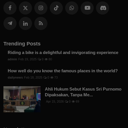
Trending Posts
Riding a bike is a delightful and invigorating experience
admin
Feb 19, 2025
0
80
How well do you know the famous places in the world?
dailynews
Feb 18, 2025
0
73
Ahli Hukum Sebut Kasus Sri Purnomo
Dipaksakan, Tanpa Me...
Apr 15, 2026
0
69