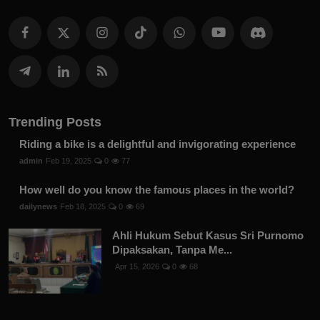
Trending Posts
Riding a bike is a delightful and invigorating experience
admin
Feb 19, 2025
0
77
How well do you know the famous places in the world?
dailynews
Feb 18, 2025
0
69
Ahli Hukum Sebut Kasus Sri Purnomo
Dipaksakan, Tanpa Me...
Apr 15, 2026
0
68