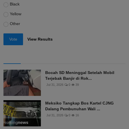
Black
Yellow
Other
Vote
View Results
Bocah SD Meninggal Setelah Mobil
Terjebak Banjir di Rok...
Jul 31, 2026
0
39
Meksiko Tangkap Bos Kartel CJNG
Dalang Pembunuhan Wali ...
Jul 31, 2026
0
16