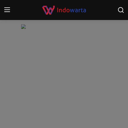
Login
Register
Home
Kompetisi Sepak Bola 2025/2026
Contact
About
Disclaimer
Peristiwa