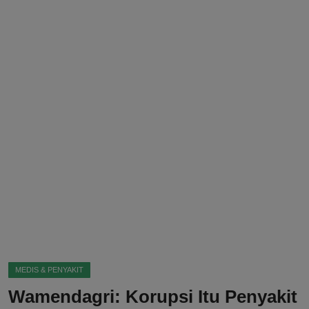
DMCA
Politik
Ekonomi
Internasional
Teknologi
Hiburan
Kesehatan
Otomotif
MEDIS & PENYAKIT
Wamendagri: Korupsi Itu Penyakit