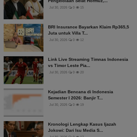
Pengelolaan Selat Hormuz,...
Jul 30, 2026
0
15
BRI Insurance Bayarkan Klaim Rp365,5
Juta untuk Villa T...
Jul 30, 2026
0
12
Link Live Streaming Timnas Indonesia
vs Timor Leste Pia...
Jul 30, 2026
0
20
Kejadian Bencana di Indonesia
Semester I 2026: Banjir T...
Jul 30, 2026
0
19
Kronologi Lengkap Kasus Ijazah
Jokowi: Dari Isu Media S...