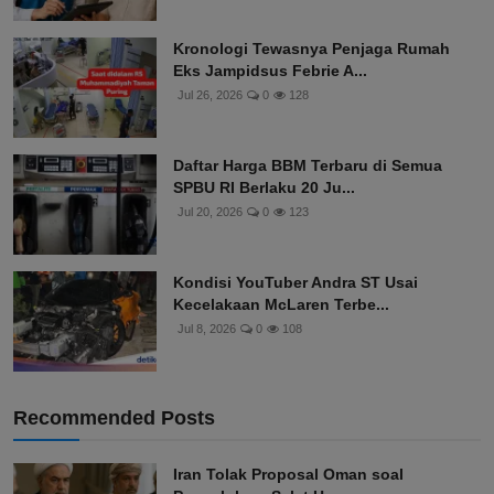
Kronologi Tewasnya Penjaga Rumah
Eks Jampidsus Febrie A...
Jul 26, 2026
0
128
Daftar Harga BBM Terbaru di Semua
SPBU RI Berlaku 20 Ju...
Jul 20, 2026
0
123
Kondisi YouTuber Andra ST Usai
Kecelakaan McLaren Terbe...
Jul 8, 2026
0
108
Recommended Posts
Iran Tolak Proposal Oman soal