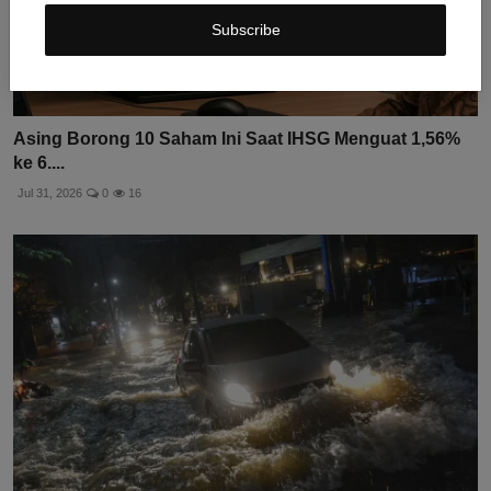
Subscribe
Asing Borong 10 Saham Ini Saat IHSG Menguat 1,56%
ke 6....
Jul 31, 2026
0
16