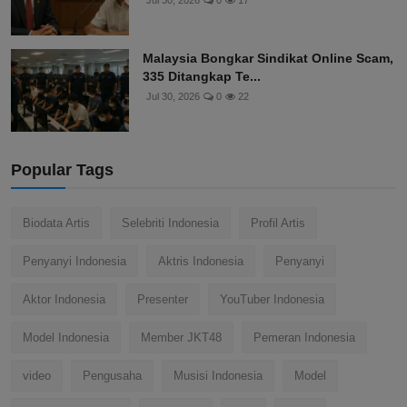
Jul 30, 2026
0
17
Malaysia Bongkar Sindikat Online Scam,
335 Ditangkap Te...
Jul 30, 2026
0
22
Popular Tags
Biodata Artis
Selebriti Indonesia
Profil Artis
Penyanyi Indonesia
Aktris Indonesia
Penyanyi
Aktor Indonesia
Presenter
YouTuber Indonesia
Model Indonesia
Member JKT48
Pemeran Indonesia
video
Pengusaha
Musisi Indonesia
Model