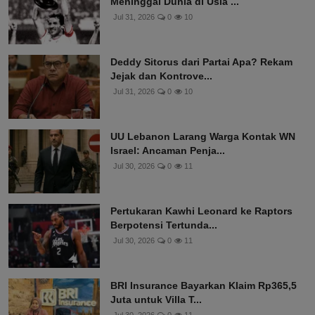
Meninggal Dunia di Usia ...
Jul 31, 2026
0
10
Deddy Sitorus dari Partai Apa? Rekam
Jejak dan Kontrove...
Jul 31, 2026
0
10
UU Lebanon Larang Warga Kontak WN
Israel: Ancaman Penja...
Jul 30, 2026
0
11
Pertukaran Kawhi Leonard ke Raptors
Berpotensi Tertunda...
Jul 30, 2026
0
11
BRI Insurance Bayarkan Klaim Rp365,5
Juta untuk Villa T...