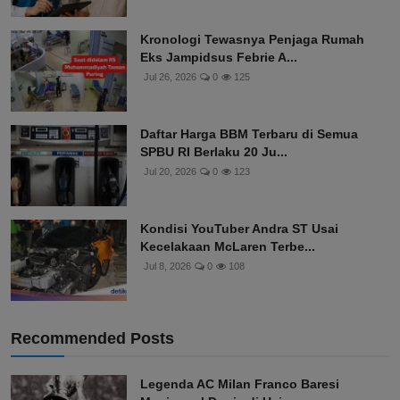
Kronologi Tewasnya Penjaga Rumah
Eks Jampidsus Febrie A...
Jul 26, 2026
0
125
Daftar Harga BBM Terbaru di Semua
SPBU RI Berlaku 20 Ju...
Jul 20, 2026
0
123
Kondisi YouTuber Andra ST Usai
Kecelakaan McLaren Terbe...
Jul 8, 2026
0
108
Recommended Posts
Legenda AC Milan Franco Baresi