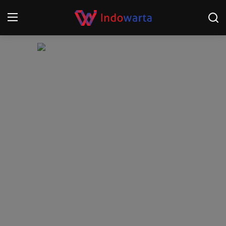
Login
Register
Home
Kompetisi Sepak Bola 2025/2026
Contact
About
Disclaimer
Peristiwa