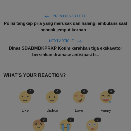
PREVIOUS ARTICLE
Polisi tangkap pria yang merusak dan halangi ambulans saat
hendak jemput korban ...
NEXT ARTICLE
Dinas SDABMBKPRKP Kotim kerahkan tiga ekskavator
bersihkan drainase antisipasi b...
WHAT'S YOUR REACTION?
0
0
0
0
Like
Dislike
Love
Funny
0
0
0