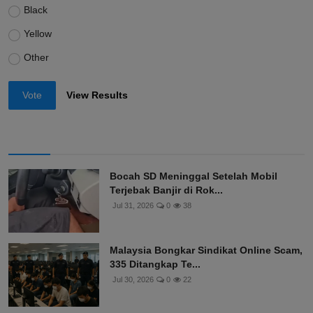
Black
Yellow
Other
Vote
View Results
Bocah SD Meninggal Setelah Mobil
Terjebak Banjir di Rok...
Jul 31, 2026
0
38
Malaysia Bongkar Sindikat Online Scam,
335 Ditangkap Te...
Jul 30, 2026
0
22