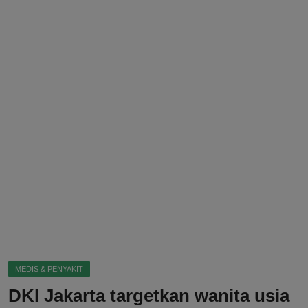
DMCA
Politik
Ekonomi
Internasional
Teknologi
Hiburan
Kesehatan
Otomotif
MEDIS & PENYAKIT
DKI Jakarta targetkan wanita usia