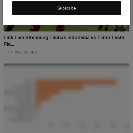
Subscribe
Link Live Streaming Timnas Indonesia vs Timor Leste
Pia...
Jul 30, 2026
0
20