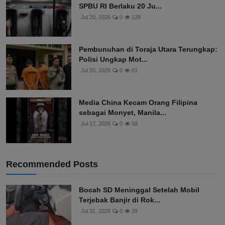
SPBU RI Berlaku 20 Ju...
Jul 20, 2026
0
128
Pembunuhan di Toraja Utara Terungkap:
Polisi Ungkap Mot...
Jul 20, 2026
0
61
Media China Kecam Orang Filipina
sebagai Monyet, Manila...
Jul 17, 2026
0
58
Recommended Posts
Bocah SD Meninggal Setelah Mobil
Terjebak Banjir di Rok...
Jul 31, 2026
0
39