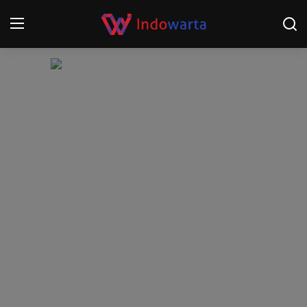
Login
Register
Home
Kompetisi Sepak Bola 2025/2026
Contact
About
Disclaimer
Peristiwa