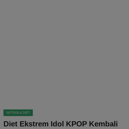
DMCA
Politik
Ekonomi
Internasional
Teknologi
Hiburan
Kesehatan
Otomotif
NUTRISI & DIET
Diet Ekstrem Idol KPOP Kembali