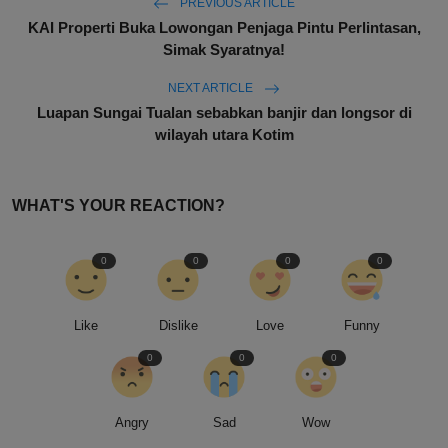
PREVIOUS ARTICLE
KAI Properti Buka Lowongan Penjaga Pintu Perlintasan,
Simak Syaratnya!
NEXT ARTICLE
Luapan Sungai Tualan sebabkan banjir dan longsor di
wilayah utara Kotim
WHAT'S YOUR REACTION?
0
0
0
0
Like
Dislike
Love
Funny
0
0
0
Angry
Sad
Wow