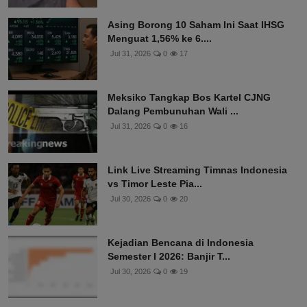
Asing Borong 10 Saham Ini Saat IHSG
Menguat 1,56% ke 6....
Jul 31, 2026
0
17
Meksiko Tangkap Bos Kartel CJNG
Dalang Pembunuhan Wali ...
Jul 31, 2026
0
16
Link Live Streaming Timnas Indonesia
vs Timor Leste Pia...
Jul 30, 2026
0
20
Kejadian Bencana di Indonesia
Semester I 2026: Banjir T...
Jul 30, 2026
0
19