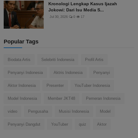
Kronologi Lengkap Kasus Ijazah
Jokowi: Dari Isu Media S...
Jul 30, 2026
0
17
Popular Tags
Biodata Artis
Selebriti Indonesia
Profil Artis
Penyanyi Indonesia
Aktris Indonesia
Penyanyi
Aktor Indonesia
Presenter
YouTuber Indonesia
Model Indonesia
Member JKT48
Pemeran Indonesia
video
Pengusaha
Musisi Indonesia
Model
Penyanyi Dangdut
YouTuber
quiz
Aktor