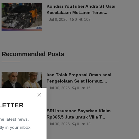
Kondisi YouTuber Andra ST Usai
Kecelakaan McLaren Terbe...
Jul 8, 2026
0
108
Recommended Posts
Iran Tolak Proposal Oman soal
Pengelolaan Selat Hormuz,...
Jul 30, 2026
0
15
LETTER
BRI Insurance Bayarkan Klaim
Rp365,5 Juta untuk Villa T...
the latest news,
Jul 30, 2026
0
13
ly in your inbox