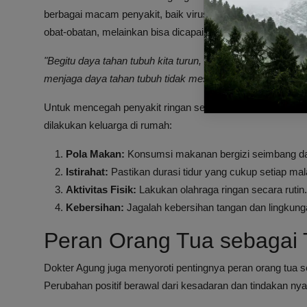
berbagai macam penyakit, baik virus maupun bakteri.
Menj
obat-obatan, melainkan bisa dicapai melalui kebiasaan hid
"Begitu daya tahan tubuh kita turun, apapun itu virus, bakt
menjaga daya tahan tubuh tidak mesti dengan obat,"
jelasn
Untuk mencegah penyakit ringan seperti flu, batuk, atau
dilakukan keluarga di rumah:
Pola Makan:
Konsumsi makanan bergizi seimbang da
Istirahat:
Pastikan durasi tidur yang cukup setiap ma
Aktivitas Fisik:
Lakukan olahraga ringan secara rutin.
Kebersihan:
Jagalah kebersihan tangan dan lingkunga
Peran Orang Tua sebagai 
Dokter Agung juga menyoroti pentingnya peran orang tua 
Perubahan positif berawal dari kesadaran dan tindakan nyata