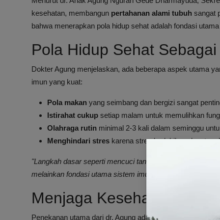
Menurut dr. Anak Agung Ngurah Gede Dharmayuda, Sekret
kesehatan, membangun
pertahanan alami tubuh
sangat 
bahwa menerapkan pola hidup sehat adalah fondasi utama
Pola Hidup Sehat Sebagai
Dokter Agung menjelaskan, ada beberapa aspek utama yan
imun yang kuat:
Pola makan
yang seimbang dan bergizi sangat pentin
Istirahat cukup
setiap malam untuk memulihkan fung
Olahraga rutin
minimal 2-3 kali dalam seminggu unt
Menghindari stres
karena stres berlebihan dapat me
"Langkah dasar seperti mencuci tangan, konsumsi makanan 
melainkan fondasi utama sistem imun kita,"
ujar dr. Agung.
Menjaga Kesehatan Lebih 
Penekanan utama dari dr. Agung adalah bahwa daya tahan