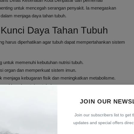
aris Dinas Kesehatan Kota Denpasar dan pemerhati
penting untuk mencegah serangan penyakit. Ia menegaskan
 dalam menjaga daya tahan tubuh.
 Kunci Daya Tahan Tubuh
g harus diperhatikan agar tubuh dapat mempertahankan sistem
g untuk memenuhi kebutuhan nutrisi tubuh.
si organ dan memperkuat sistem imun.
uk menjaga kebugaran fisik dan meningkatkan metabolisme.
lemahkan daya tahan tubuh.
bergizi, dan tidur cukup bukan sekadar anjuran biasa,
JOIN OUR NEWS
Join our subscribers list to get 
Penting Daripada Mengobati
updates and special offers direct
 tubuh merupakan benteng pertahanan paling utama terhadap