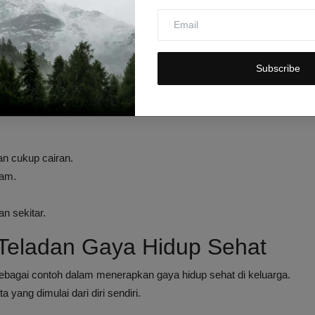
aga daya tahan tubuh
bukan berarti harus bergantung pada
up sehat yang konsisten.
eri, atau penyakit infeksi lainnya akan mudah menginfeksi. Jadi
Subscribe
ya.
 demam, ada beberapa kebiasaan mudah dan murah yang bisa
n cukup cairan.
lam.
n sekitar.
Teladan Gaya Hidup Sehat
sebagai contoh dalam menerapkan gaya hidup sehat di keluarga.
 yang dimulai dari diri sendiri.