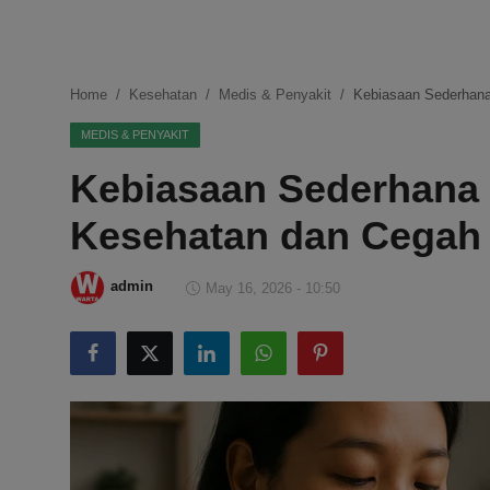
DMCA
Politik
Home
Kesehatan
Medis & Penyakit
Kebiasaan Sederhana
Ekonomi
MEDIS & PENYAKIT
Kebiasaan Sederhana 
Internasional
Kesehatan dan Cegah 
Teknologi
Hiburan
admin
May 16, 2026 - 10:50
Kesehatan
Otomotif