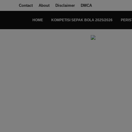
Contact
About
Disclaimer
DMCA
HOME
KOMPETISI SEPAK BOLA 2025/2026
PERIS
Login
Register
Home
Kompetisi Sepak Bola 2025/2026
Contact
About
Disclaimer
Peristiwa