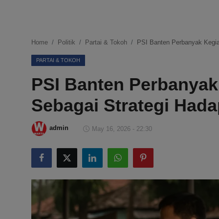
DMCA
Politik
Home
Politik
Partai & Tokoh
PSI Banten Perbanyak Kegiat
Ekonomi
PARTAI & TOKOH
PSI Banten Perbanyak
Internasional
Sebagai Strategi Hada
Teknologi
Hiburan
admin
May 16, 2026 - 22:30
Kesehatan
Otomotif