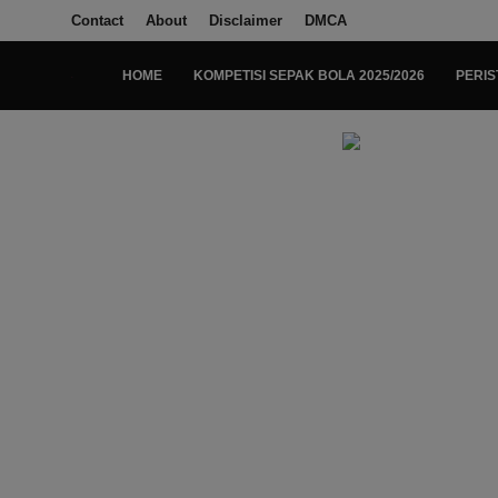
Contact
About
Disclaimer
DMCA
HOME
KOMPETISI SEPAK BOLA 2025/2026
PERIS
Login
Register
Home
Kompetisi Sepak Bola 2025/2026
Contact
About
Disclaimer
Peristiwa