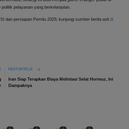
 politik pelayanan yang berkelanjutan.
PSI dan persiapan Pemilu 2029, kunjungi sumber berita asli
di
E
NEXT ARTICLE
g
Iran Siap Terapkan Biaya Melintasi Selat Hormuz, Ini
r
Dampaknya
0
0
0
0