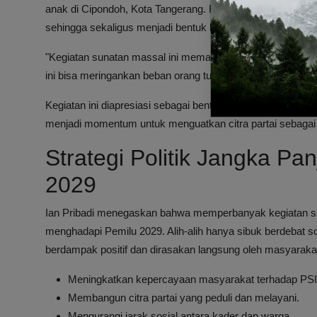
anak di Cipondoh, Kota Tangerang. Kegiatan ini bertepata
sehingga sekaligus menjadi bentuk bantuan meringankan b
"Kegiatan sunatan massal ini memang kontekstualnya ber
ini bisa meringankan beban orang tua," ujar Ian.
Kegiatan ini diapresiasi sebagai bentuk nyata kepedulian
menjadi momentum untuk menguatkan citra partai sebagai e
Strategi Politik Jangka P
2029
Ian Pribadi menegaskan bahwa memperbanyak kegiatan sos
menghadapi Pemilu 2029. Alih-alih hanya sibuk berdebat soa
berdampak positif dan dirasakan langsung oleh masyaraka
Meningkatkan kepercayaan masyarakat terhadap PSI
Membangun citra partai yang peduli dan melayani.
Mengurangi jarak sosial antara kader dan warga.