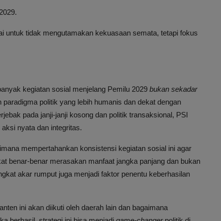
2029.
tai untuk tidak mengutamakan kekuasaan semata, tetapi fokus
anyak kegiatan sosial menjelang Pemilu 2029
bukan sekadar
an paradigma politik yang lebih humanis dan dekat dengan
ebak pada janji-janji kosong dan politik transaksional, PSI
si nyata dan integritas.
imana mempertahankan konsistensi kegiatan sosial ini agar
akat benar-benar merasakan manfaat jangka panjang dan bukan
 tingkat akar rumput juga menjadi faktor penentu keberhasilan
ten ini akan diikuti oleh daerah lain dan bagaimana
a berhasil, strategi ini bisa menjadi
game-changer
politik di