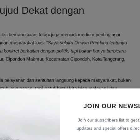
Wujud Dekat dengan
 aksi kemanusiaan, tetapi juga menjadi medium penting agar
ngan masyarakat luas. "
Saya selaku Dewan Pembina tentunya
nkret berkaitan dengan politik, tapi bukan hanya berbicara
ggur, Cipondoh Makmur, Kecamatan Cipondoh, Kota Tangerang,
ada pelayanan dan sentuhan langsung kepada masyarakat, bukan
ntuk kekuasaan, tapi betul-betul kita bisa melayani dan
JOIN OUR NEWS
h: Bukti Konkrit Kegiatan
Join our subscribers list to get 
updates and special offers direct
en menggelar kegiatan sunatan massal yang diikuti oleh 38