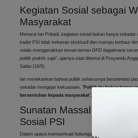
Kegiatan Sosial sebagai 
Masyarakat
Menurut Ian Pribadi, kegiatan sosial bukan hanya sekadar
kader PSI tidak terkesan eksklusif dan mampu berbaur de
selalu menggerakkan teman-teman DPD bagaimana secara ko
politik praktis saja
", ujarnya saat ditemui di Posyandu An
Sabtu (16/5).
Ian menekankan bahwa politik seharusnya berorientasi p
sekadar mengejar kekuasaan. "
Politik itu bukan hanya u
bersentuhan kepada masyarakat
", tegasnya.
Sunatan Massal di Cipondo
Sosial PSI
Dalam upaya memperkuat hubungan dengan warga, PSI Bant