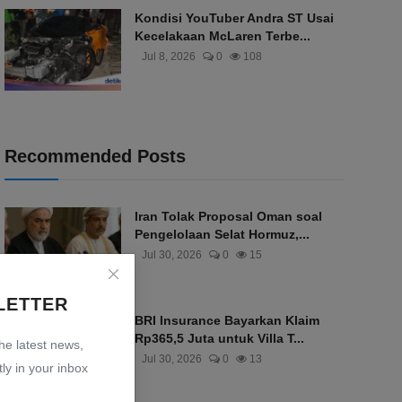
Kondisi YouTuber Andra ST Usai
Kecelakaan McLaren Terbe...
Jul 8, 2026
0
108
Recommended Posts
Iran Tolak Proposal Oman soal
Pengelolaan Selat Hormuz,...
Jul 30, 2026
0
15
LETTER
BRI Insurance Bayarkan Klaim
Rp365,5 Juta untuk Villa T...
the latest news,
Jul 30, 2026
0
13
ly in your inbox