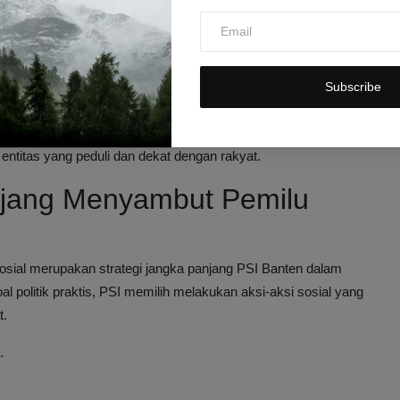
n dengan persiapan menyambut tahun ajaran baru sekolah,
eban orang tua.
kaitan dengan menyambut tahun ajaran baru. Semoga kegiatan
Subscribe
 PSI terhadap kebutuhan masyarakat langsung, yang sekaligus
ntitas yang peduli dan dekat dengan rakyat.
anjang Menyambut Pemilu
ial merupakan strategi jangka panjang PSI Banten dalam
l politik praktis, PSI memilih melakukan aksi-aksi sosial yang
t.
.