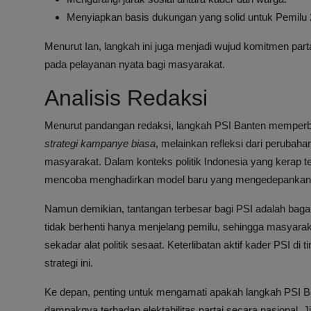
Menyiapkan basis dukungan yang solid untuk Pemilu 
Menurut Ian, langkah ini juga menjadi wujud komitmen par
pada pelayanan nyata bagi masyarakat.
Analisis Redaksi
Menurut pandangan redaksi, langkah PSI Banten memperb
strategi kampanye biasa
, melainkan refleksi dari perubah
masyarakat. Dalam konteks politik Indonesia yang kerap terj
mencoba menghadirkan model baru yang mengedepankan ak
Namun demikian, tantangan terbesar bagi PSI adalah baga
tidak berhenti hanya menjelang pemilu, sehingga masyar
sekadar alat politik sesaat. Keterlibatan aktif kader PSI di
strategi ini.
Ke depan, penting untuk mengamati apakah langkah PSI Ban
dampaknya terhadap elektabilitas partai secara nasional. Jik