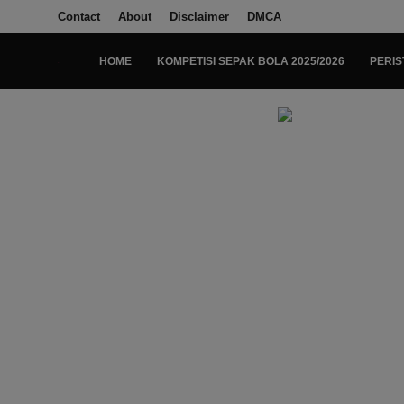
Contact
About
Disclaimer
DMCA
HOME
KOMPETISI SEPAK BOLA 2025/2026
PERIS
Login
Register
Home
Kompetisi Sepak Bola 2025/2026
Contact
About
Disclaimer
Peristiwa