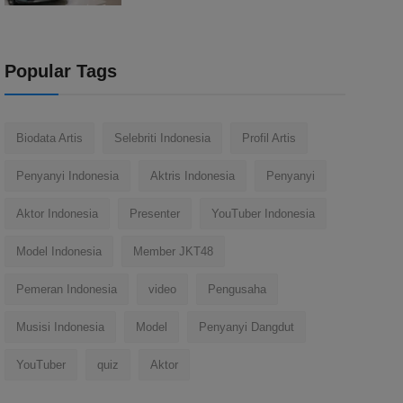
Popular Tags
Biodata Artis
Selebriti Indonesia
Profil Artis
Penyanyi Indonesia
Aktris Indonesia
Penyanyi
Aktor Indonesia
Presenter
YouTuber Indonesia
Model Indonesia
Member JKT48
Pemeran Indonesia
video
Pengusaha
Musisi Indonesia
Model
Penyanyi Dangdut
YouTuber
quiz
Aktor