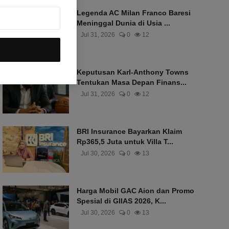
Legenda AC Milan Franco Baresi
Meninggal Dunia di Usia ...
Jul 31, 2026
0
12
Keputusan Karl-Anthony Towns
Tentukan Masa Depan Finans...
Jul 31, 2026
0
12
BRI Insurance Bayarkan Klaim
Rp365,5 Juta untuk Villa T...
Jul 30, 2026
0
13
Harga Mobil GAC Aion dan Promo
Spesial di GIIAS 2026, K...
Jul 30, 2026
0
13