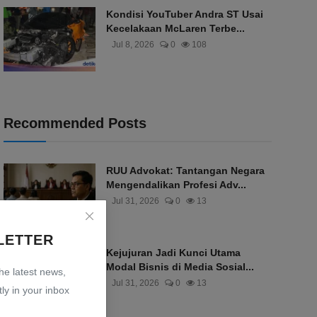
Kondisi YouTuber Andra ST Usai
Kecelakaan McLaren Terbe...
Jul 8, 2026
0
108
Recommended Posts
RUU Advokat: Tantangan Negara
Mengendalikan Profesi Adv...
Jul 31, 2026
0
13
LETTER
Kejujuran Jadi Kunci Utama
Modal Bisnis di Media Sosial...
the latest news,
Jul 31, 2026
0
13
ly in your inbox