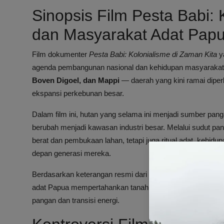
Sinopsis Film Pesta Babi:
dan Masyarakat Adat Pap
Film dokumenter
Pesta Babi: Kolonialisme di Zaman Kita
ya
agenda pembangunan nasional dan kehidupan masyarakat a
Boven Digoel, dan Mappi
— daerah yang kini ramai diperb
ekspansi perkebunan besar.
Dalam film ini, hutan yang selama ini menjadi sumber pan
berubah menjadi kawasan industri besar. Melalui sudut pan
berat dan pembukaan lahan, tetapi juga ritual adat, kehi
depan generasi mereka.
Berdasarkan keterangan resmi dari
akun Instagram Eksped
adat Papua mempertahankan tanah leluhur dari ekspansi p
pangan dan transisi energi.