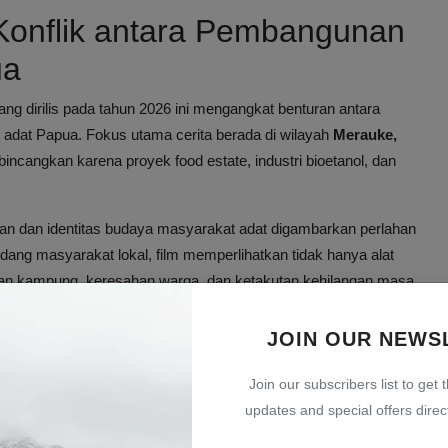
 Konflik antara Pembangunan
ua
ng dirilis pada tahun 2026 ini mengangkat benturan antara
dat Papua. Fokus utama cerita berada di wilayah
Merauke,
incangkan karena proyek food estate, industri bioetanol, dan
gan dan identitas budaya masyarakat adat digambarkan perlahan
dang masyarakat lokal, film memperlihatkan tidak hanya alat
dupan kampung, keresahan warga, dan ketakutan kehilangan masa
JOIN OUR NEWS
isi Indonesia Baru
, film ini merekam perjuangan masyarakat
royek industri raksasa yang digadang-gadang demi ketahanan
Join our subscribers list to get 
updates and special offers direct