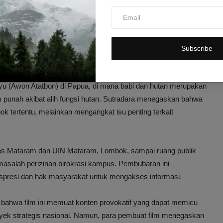
bi: Dari Makna Judul hingga
rutama setelah pemutaran nobar yang dijadwalkan di kampus dan
Subscribe
 kontroversi yang menyelimuti film ini:
 Muyu (Awon Atatbon) di Papua, di mana babi dan hutan merupakan
m punah akibat alih fungsi hutan. Sutradara menegaskan bahwa
ok tertentu, melainkan mengangkat isu penting terkait
tas Mataram dan UIN Mataram, Lombok, sampai ruang publik
masalah perizinan birokrasi kampus. Pembubaran ini
presi dan hak masyarakat untuk mengakses informasi.
 bahwa film ini memuat konten provokatif yang dapat memicu
royek strategis nasional. Namun, para pembuat film menegaskan