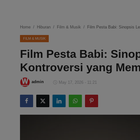
DMCA
Politik
Home
Hiburan
Film & Musik
Film Pesta Babi: Sinopsis L
Ekonomi
FILM & MUSIK
Film Pesta Babi: Sino
Internasional
Kontroversi yang Mem
Teknologi
Hiburan
admin
May 17, 2026 - 11:21
Kesehatan
Otomotif