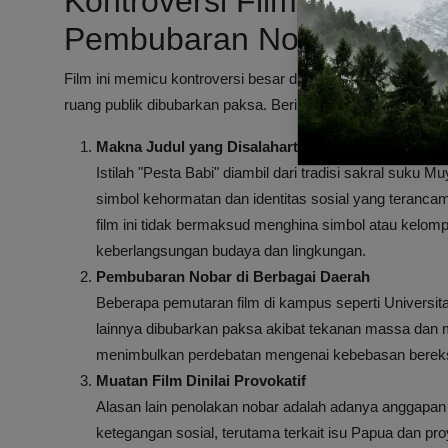
Kontroversi Film Pesta Ba
Pembubaran Nobar
Film ini memicu kontroversi besar di berbagai daerah, te
ruang publik dibubarkan paksa. Berikut beberapa poin utama
Makna Judul yang Disalahartikan
Istilah "Pesta Babi" diambil dari tradisi sakral suku
simbol kehormatan dan identitas sosial yang teranca
film ini tidak bermaksud menghina simbol atau kelomp
keberlangsungan budaya dan lingkungan.
Pembubaran Nobar di Berbagai Daerah
Beberapa pemutaran film di kampus seperti Universi
lainnya dibubarkan paksa akibat tekanan massa dan 
menimbulkan perdebatan mengenai kebebasan bereks
Muatan Film Dinilai Provokatif
Alasan lain penolakan nobar adalah adanya anggapan
ketegangan sosial, terutama terkait isu Papua dan p