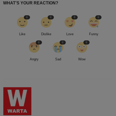
WHAT'S YOUR REACTION?
0
0
0
0
Like
Dislike
Love
Funny
0
0
0
Angry
Sad
Wow