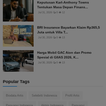
Keputusan Karl-Anthony Towns
Tentukan Masa Depan Finans...
Jul 31, 2026
0
12
BRI Insurance Bayarkan Klaim Rp365,5
Juta untuk Villa T...
Jul 30, 2026
0
13
Harga Mobil GAC Aion dan Promo
Spesial di GIIAS 2026, K...
Jul 30, 2026
0
13
Popular Tags
Biodata Artis
Selebriti Indonesia
Profil Artis
Penyanyi Indonesia
Aktris Indonesia
Penyanyi