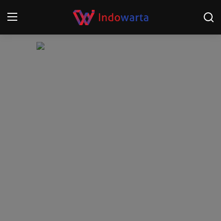
Login
Register
Home
Kompetisi Sepak Bola 2025/2026
Contact
About
Disclaimer
Peristiwa