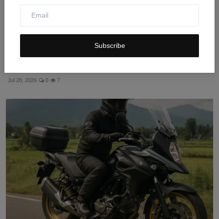
Subscribe
Suzuki GSX250R-F vs Kawasaki Ninja 250: Pilih Sport-
Tou...
Jul 28, 2026
0
7