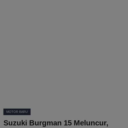
DMCA
Politik
Ekonomi
Internasional
Teknologi
Hiburan
Kesehatan
Otomotif
MOTOR BARU
Suzuki Burgman 15 Meluncur,