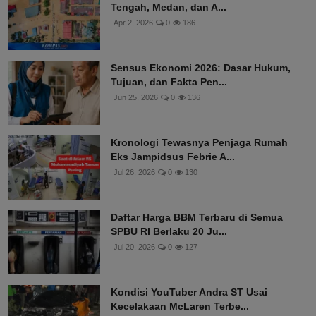
Tengah, Medan, dan A...
Apr 2, 2026
0
186
Sensus Ekonomi 2026: Dasar Hukum,
Tujuan, dan Fakta Pen...
Jun 25, 2026
0
136
Kronologi Tewasnya Penjaga Rumah
Eks Jampidsus Febrie A...
Jul 26, 2026
0
130
Daftar Harga BBM Terbaru di Semua
SPBU RI Berlaku 20 Ju...
Jul 20, 2026
0
127
Kondisi YouTuber Andra ST Usai
Kecelakaan McLaren Terbe...