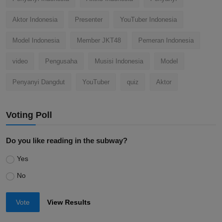
Aktor Indonesia
Presenter
YouTuber Indonesia
Model Indonesia
Member JKT48
Pemeran Indonesia
video
Pengusaha
Musisi Indonesia
Model
Penyanyi Dangdut
YouTuber
quiz
Aktor
Voting Poll
Do you like reading in the subway?
Yes
No
Vote
View Results