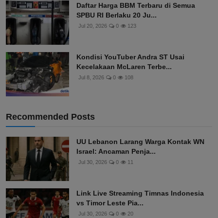
Daftar Harga BBM Terbaru di Semua
SPBU RI Berlaku 20 Ju...
Jul 20, 2026
0
123
Kondisi YouTuber Andra ST Usai
Kecelakaan McLaren Terbe...
Jul 8, 2026
0
108
Recommended Posts
UU Lebanon Larang Warga Kontak WN
Israel: Ancaman Penja...
Jul 30, 2026
0
11