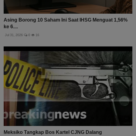
Asing Borong 10 Saham Ini Saat IHSG Menguat 1,56%
ke 6....
Jul 31, 2026
0
16