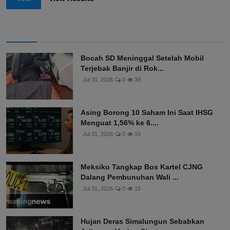
Vote
View Results
Bocah SD Meninggal Setelah Mobil
Terjebak Banjir di Rok...
Jul 31, 2026
0
39
Asing Borong 10 Saham Ini Saat IHSG
Menguat 1,56% ke 6....
Jul 31, 2026
0
16
Meksiko Tangkap Bos Kartel CJNG
Dalang Pembunuhan Wali ...
Jul 31, 2026
0
15