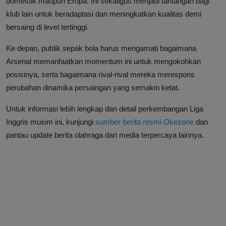
domestik maupun Eropa. Ini sekaligus menjadi tantangan bagi
klub lain untuk beradaptasi dan meningkatkan kualitas demi
bersaing di level tertinggi.
Ke depan, publik sepak bola harus mengamati bagaimana
Arsenal memanfaatkan momentum ini untuk mengokohkan
posisinya, serta bagaimana rival-rival mereka merespons
perubahan dinamika persaingan yang semakin ketat.
Untuk informasi lebih lengkap dan detail perkembangan Liga
Inggris musim ini, kunjungi
sumber berita resmi Okezone
dan
pantau update berita olahraga dari media terpercaya lainnya.
PREVIOUS ARTICLE
Chip AI Zhenwu Terbaru Alibaba Tiga Kali Lebih Kuat