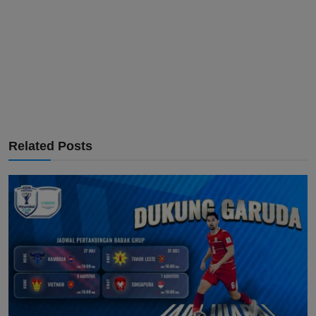
Related Posts