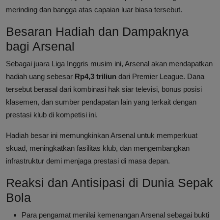
merinding dan bangga atas capaian luar biasa tersebut.
Besaran Hadiah dan Dampaknya
bagi Arsenal
Sebagai juara Liga Inggris musim ini, Arsenal akan mendapatkan
hadiah uang sebesar
Rp4,3 triliun
dari Premier League. Dana
tersebut berasal dari kombinasi hak siar televisi, bonus posisi
klasemen, dan sumber pendapatan lain yang terkait dengan
prestasi klub di kompetisi ini.
Hadiah besar ini memungkinkan Arsenal untuk memperkuat
skuad, meningkatkan fasilitas klub, dan mengembangkan
infrastruktur demi menjaga prestasi di masa depan.
Reaksi dan Antisipasi di Dunia Sepak
Bola
Para pengamat menilai kemenangan Arsenal sebagai bukti