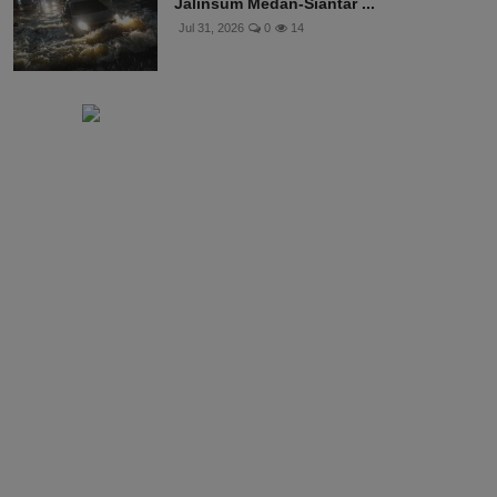
Hujan Deras Simalungun Sebabkan
Jalinsum Medan-Siantar ...
Jul 31, 2026
0
14