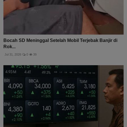
Bocah SD Meninggal Setelah Mobil Terjebak Banjir di
Rok...
Jul 31, 2026
0
39