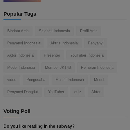
Jul 30, 2026
0
12
Popular Tags
Biodata Artis
Selebriti Indonesia
Profil Artis
Penyanyi Indonesia
Aktris Indonesia
Penyanyi
Aktor Indonesia
Presenter
YouTuber Indonesia
Model Indonesia
Member JKT48
Pemeran Indonesia
video
Pengusaha
Musisi Indonesia
Model
Penyanyi Dangdut
YouTuber
quiz
Aktor
Voting Poll