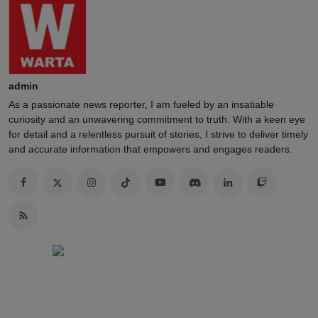
admin
As a passionate news reporter, I am fueled by an insatiable
curiosity and an unwavering commitment to truth. With a keen eye
for detail and a relentless pursuit of stories, I strive to deliver timely
and accurate information that empowers and engages readers.