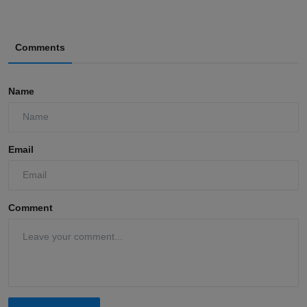
Jul 31, 2026
0
14
Comments
Name
Email
Comment