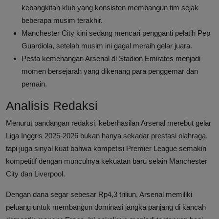
kebangkitan klub yang konsisten membangun tim sejak
beberapa musim terakhir.
Manchester City kini sedang mencari pengganti pelatih Pep
Guardiola, setelah musim ini gagal meraih gelar juara.
Pesta kemenangan Arsenal di Stadion Emirates menjadi
momen bersejarah yang dikenang para penggemar dan
pemain.
Analisis Redaksi
Menurut pandangan redaksi, keberhasilan Arsenal merebut gelar
Liga Inggris 2025-2026 bukan hanya sekadar prestasi olahraga,
tapi juga sinyal kuat bahwa kompetisi Premier League semakin
kompetitif dengan munculnya kekuatan baru selain Manchester
City dan Liverpool.
Dengan dana segar sebesar Rp4,3 triliun, Arsenal memiliki
peluang untuk membangun dominasi jangka panjang di kancah