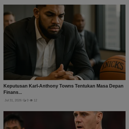
Pia...
Jul 31, 2026
0
9
Keputusan Karl-Anthony Towns Tentukan Masa Depan
Finans...
Jul 31, 2026
0
12