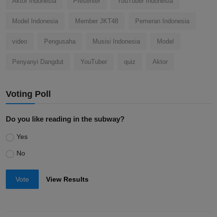
Aktor Indonesia
Presenter
YouTuber Indonesia
Model Indonesia
Member JKT48
Pemeran Indonesia
video
Pengusaha
Musisi Indonesia
Model
Penyanyi Dangdut
YouTuber
quiz
Aktor
Voting Poll
Do you like reading in the subway?
Yes
No
Vote
View Results