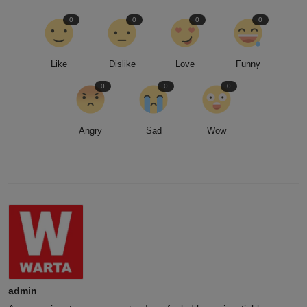
0
0
0
0
Like
Dislike
Love
Funny
0
0
0
Angry
Sad
Wow
admin