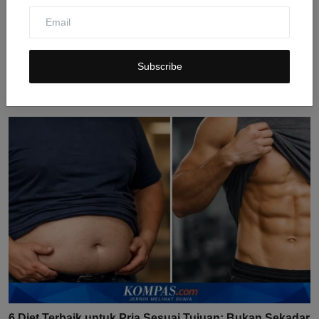
Diet Rendah Karbohidrat dan Risiko Kolesterol: Studi
Subscribe
Te...
Jul 31, 2026
0
9
6 Diet Terbaik untuk Pria Sesuai Tujuan: Bukan Sekadar