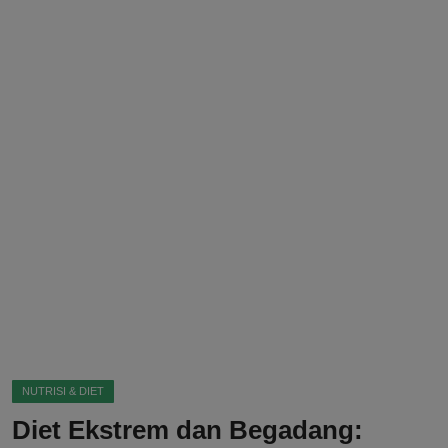
DMCA
Politik
Ekonomi
Internasional
Teknologi
Hiburan
Kesehatan
Otomotif
NUTRISI & DIET
Diet Ekstrem dan Begadang: