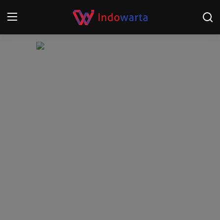
Login
Register
Home
Kompetisi Sepak Bola 2025/2026
Contact
About
Disclaimer
Peristiwa