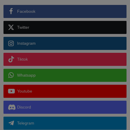
Facebook
Twitter
Instagram
Tiktok
Whatsapp
Youtube
Discord
Telegram