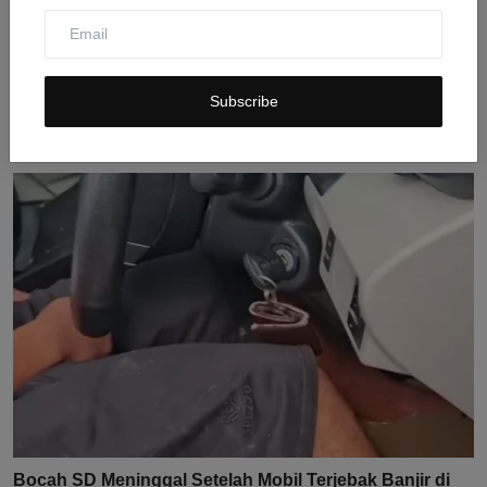
Remehk...
Jul 31, 2026
0
6
Subscribe
Bocah SD Meninggal Setelah Mobil Terjebak Banjir di