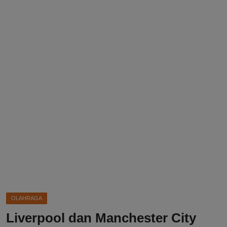
DMCA
Politik
Ekonomi
Internasional
Teknologi
Hiburan
Kesehatan
Otomotif
OLAHRAGA
Liverpool dan Manchester City