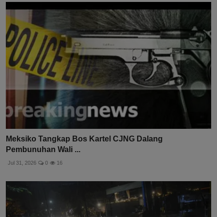
Meksiko Tangkap Bos Kartel CJNG Dalang
Pembunuhan Wali ...
Jul 31, 2026
0
16