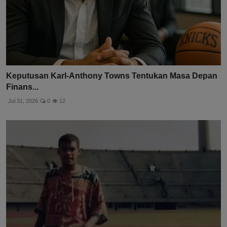
Keputusan Karl-Anthony Towns Tentukan Masa Depan
Finans...
Jul 31, 2026
0
12