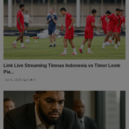
Link Live Streaming Timnas Indonesia vs Timor Leste
Pia...
Jul 31, 2026
0
9