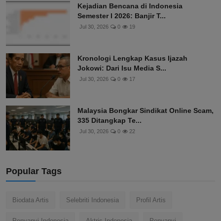
Kejadian Bencana di Indonesia
Semester I 2026: Banjir T...
Jul 30, 2026
0
19
Kronologi Lengkap Kasus Ijazah
Jokowi: Dari Isu Media S...
Jul 30, 2026
0
17
Malaysia Bongkar Sindikat Online Scam,
335 Ditangkap Te...
Jul 30, 2026
0
22
Popular Tags
Biodata Artis
Selebriti Indonesia
Profil Artis
Penyanyi Indonesia
Aktris Indonesia
Penyanyi