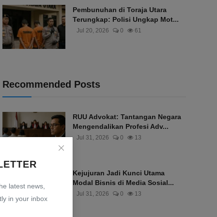
Pembunuhan di Toraja Utara
Terungkap: Polisi Ungkap Mot...
Jul 20, 2026
0
61
Recommended Posts
RUU Advokat: Tantangan Negara
Mengendalikan Profesi Adv...
Jul 31, 2026
0
13
LETTER
Kejujuran Jadi Kunci Utama
Modal Bisnis di Media Sosial...
the latest news,
Jul 31, 2026
0
13
ly in your inbox