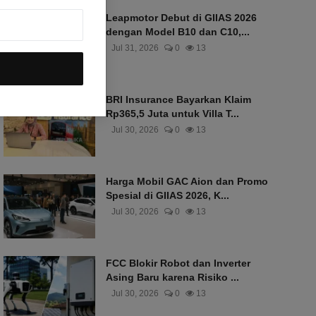
Leapmotor Debut di GIIAS 2026
dengan Model B10 dan C10,...
Jul 31, 2026
0
13
BRI Insurance Bayarkan Klaim
Rp365,5 Juta untuk Villa T...
Jul 30, 2026
0
13
Harga Mobil GAC Aion dan Promo
Spesial di GIIAS 2026, K...
Jul 30, 2026
0
13
FCC Blokir Robot dan Inverter
Asing Baru karena Risiko ...
Jul 30, 2026
0
13