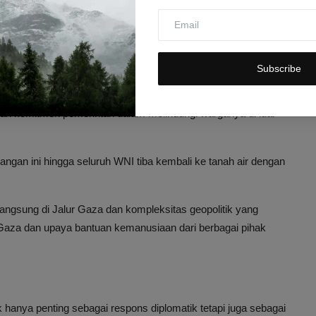
esia dan Proses
Subscribe
kan mengawal proses pemulangan WNI dengan seksama hingga
kkan komitmen pemerintah dalam melindungi warganya di luar
.
gan ini hingga seluruh WNI tiba kembali ke tanah air dengan
langsung di Jalur Gaza dan kompleksitas geopolitik yang
 Gaza dan upaya bantuan kemanusiaan dari berbagai pihak
hanya penting sebagai respons diplomatik tetapi juga sebagai