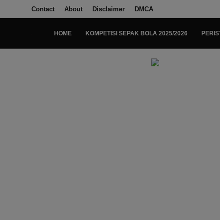
Contact
About
Disclaimer
DMCA
HOME
KOMPETISI SEPAK BOLA 2025/2026
PERIS
Login
Register
Home
Kompetisi Sepak Bola 2025/2026
Contact
About
Disclaimer
Peristiwa