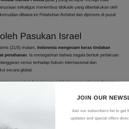
anusiaan sekaligus menembus blokade yang diberlakukan oleh
um kemudian dibawa ke Pelabuhan Ashdod dan diproses di pusat
leh Pasukan Israel
Kamis (21/5) malam,
Indonesia mengecam keras tindakan
aat penahanan
. Ia menegaskan bahwa segala bentuk perlakuan
anggaran serius terhadap hukum internasional dan
ui secara global.
bagaimana pasukan Israel memperlakukan para relawan dengan
ksaan fisik. Rekaman tersebut memperlihatkan tangan para
JOIN OUR NEWS
 petugas, dan dipaksa sujud dengan kasar.
 berada di Istanbul, Turki, per Kamis (21/5) waktu setempat.
Join our subscribers list to get 
proses administrasi di Turki selesai.
updates and special offers direct
pemerintah Turki dan pihak-pihak terkait atas bantuan