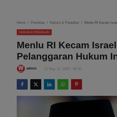
DMCA
Politik
Home
Peristiwa
Hukum & Peradilan
Menlu RI Kecam Israe
Ekonomi
HUKUM & PERADILAN
Menlu RI Kecam Israel
Internasional
Pelanggaran Hukum In
Teknologi
Hiburan
admin
May 22, 2026 - 08:50
Kesehatan
Otomotif