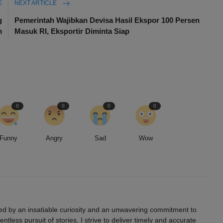
E
NEXT ARTICLE
g
Pemerintah Wajibkan Devisa Hasil Ekspor 100 Persen
m
Masuk RI, Eksportir Diminta Siap
0
0
0
0
Funny
Angry
Sad
Wow
led by an insatiable curiosity and an unwavering commitment to
entless pursuit of stories, I strive to deliver timely and accurate