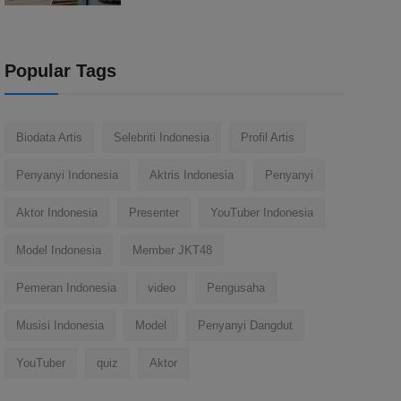
Popular Tags
Biodata Artis
Selebriti Indonesia
Profil Artis
Penyanyi Indonesia
Aktris Indonesia
Penyanyi
Aktor Indonesia
Presenter
YouTuber Indonesia
Model Indonesia
Member JKT48
Pemeran Indonesia
video
Pengusaha
Musisi Indonesia
Model
Penyanyi Dangdut
YouTuber
quiz
Aktor