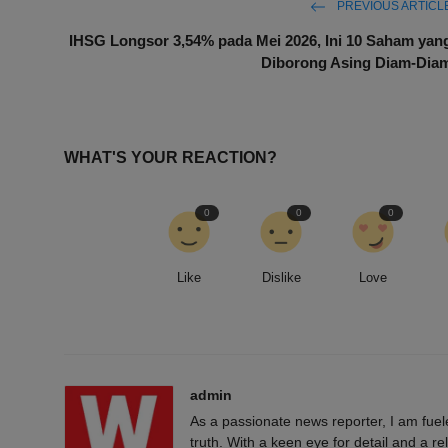
PREVIOUS ARTICL
IHSG Longsor 3,54% pada Mei 2026, Ini 10 Saham yan
Diborong Asing Diam-Dia
WHAT'S YOUR REACTION?
0
0
0
Like
Dislike
Love
admin
As a passionate news reporter, I am fue
truth. With a keen eye for detail and a rel