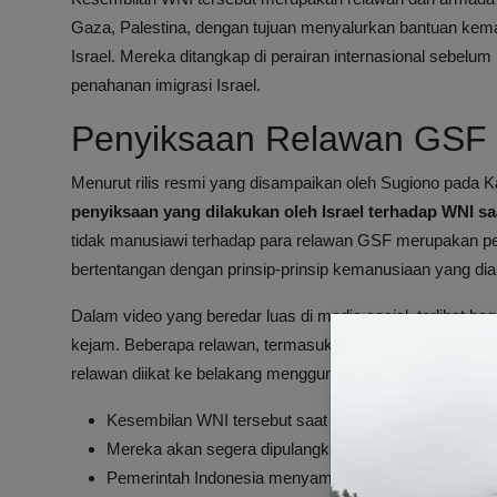
Gaza, Palestina, dengan tujuan menyalurkan bantuan kem
Israel. Mereka ditangkap di perairan internasional sebel
penahanan imigrasi Israel.
Penyiksaan Relawan GSF o
Menurut rilis resmi yang disampaikan oleh Sugiono pada 
penyiksaan yang dilakukan oleh Israel terhadap WNI s
tidak manusiawi terhadap para relawan GSF merupakan pel
bertentangan dengan prinsip-prinsip kemanusiaan yang diak
Dalam video yang beredar luas di media sosial, terlihat 
kejam. Beberapa relawan, termasuk WNI, mengalami penyi
relawan diikat ke belakang menggunakan tali, diseret oleh
Kesembilan WNI tersebut saat ini telah dibebaskan dan
Mereka akan segera dipulangkan ke Indonesia setelah 
Pemerintah Indonesia menyampaikan apresiasi kepada 