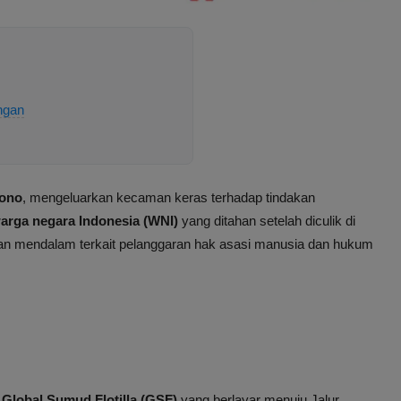
ngan
iono
, mengeluarkan kecaman keras terhadap tindakan
arga negara Indonesia (WNI)
yang ditahan setelah diculik di
tinan mendalam terkait pelanggaran hak asasi manusia dan hukum
a
Global Sumud Flotilla (GSF)
yang berlayar menuju Jalur