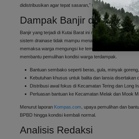
didistribusikan agar tepat sasaran," tambah Suwalas.
Dampak Banjir dan Penan
Banjir yang terjadi di Kutai Barat ini merupakan dampak 
sistem drainase tidak mampu menampung air. Ribuan rumah
memaksa warga mengungsi ke tempat aman. Penyaluran ba
membantu pemulihan kondisi warga terdampak.
Bantuan sembako seperti beras, gula, minyak goreng, te
Kebutuhan khusus untuk balita dan lansia disertakan
Distribusi awal fokus di Kecamatan Tering dan Long I
Perluasan bantuan ke Kecamatan Melak dan Mook M
Menurut laporan
Kompas.com
, upaya pemulihan dan bant
BPBD hingga kondisi kembali normal.
Analisis Redaksi