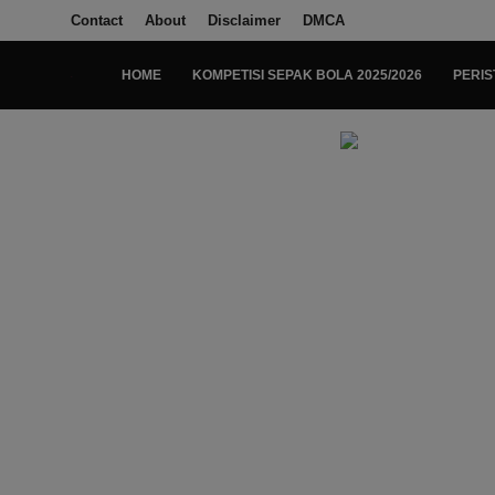
Contact
About
Disclaimer
DMCA
HOME
KOMPETISI SEPAK BOLA 2025/2026
PERIS
Login
Register
Home
Kompetisi Sepak Bola 2025/2026
Contact
About
Disclaimer
Peristiwa