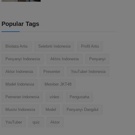
Popular Tags
Biodata Artis
Selebriti Indonesia
Profil Artis
Penyanyi Indonesia
Aktris Indonesia
Penyanyi
Aktor Indonesia
Presenter
YouTuber Indonesia
Model Indonesia
Member JKT48
Pemeran Indonesia
video
Pengusaha
Musisi Indonesia
Model
Penyanyi Dangdut
YouTuber
quiz
Aktor