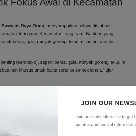
tik Fokus Awal di Kecamatan
,
Suwalas Daya Guna
, menyampaikan bahwa distribusi
ecamatan Tering dan Kecamatan Long Iram. Bantuan yang
suk beras, gula, minyak goreng, telur, mi instan, dan air
nting (sembako), seperti beras, gula, minyak goreng, telur, mi
kebutuhan khusus untuk balita serta kelompok lansia," ujar
uan ke Kecamatan Lain
JOIN OUR NEWS
perluas ke wilayah lain yang terdampak banjir, seperti
mun, pihaknya masih menunggu hasil kaji cepat (assessment)
Join our subscribers list to get 
bantuan yang tepat sasaran.
updates and special offers direct
an guna menyesuaikan jumlah volume bantuan yang akan