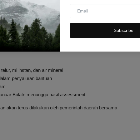
ganan Darurat
Subscribe
dari curah hujan tinggi yang menyebabkan meluapnya sungai dan
 terendam dengan ketinggian air bervariasi, sehingga
ntuan logistik menjadi langkah awal pemerintah daerah dalam
lur, mi instan, dan air mineral
 dalam penyaluran bantuan
ram
anaar Bulatn menunggu hasil assessment
uan akan terus dilakukan oleh pemerintah daerah bersama