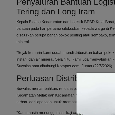
Penyaluran Bantuan Logis
Tering dan Long Iram
Kepala Bidang Kedaruratan dan Logistik BPBD Kutai Barat
bantuan pada hari pertama difokuskan kepada warga di K
disalurkan berupa bahan pokok penting atau sembako, terma
mineral.
"Sejak kemarin kami sudah mendistribusikan bahan pokok pe
instan, dan air mineral. Selain itu, kami juga menyalurkan 
Suwalas saat dihubungi Kompas.com, Jumat (22/5/2026).
Perluasan Distribusi Bant
Suwalas menambahkan, rencana penyaluran bantuan akan di
Kecamatan Melak dan Kecamatan Mook Manaar Bulatn. Na
terbaru dari lapangan untuk memastikan jumlah dan jenis 
"Kami masih menunggu hasil kaji cepat terbaru di lapang