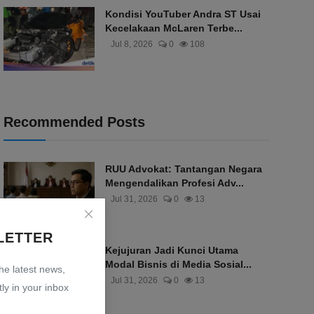
Kondisi YouTuber Andra ST Usai
Kecelakaan McLaren Terbe...
Jul 8, 2026
0
108
Recommended Posts
RUU Advokat: Tantangan Negara
Mengendalikan Profesi Adv...
Jul 31, 2026
0
13
LETTER
Kejujuran Jadi Kunci Utama
Modal Bisnis di Media Sosial...
the latest news,
Jul 31, 2026
0
13
ly in your inbox