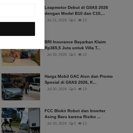
Leapmotor Debut di GIIAS 2026
dengan Model B10 dan C10,...
Jul 31, 2026
0
13
BRI Insurance Bayarkan Klaim
Rp365,5 Juta untuk Villa T...
Jul 30, 2026
0
13
Harga Mobil GAC Aion dan Promo
Spesial di GIIAS 2026, K...
Jul 30, 2026
0
13
FCC Blokir Robot dan Inverter
Asing Baru karena Risiko ...
Jul 30, 2026
0
13