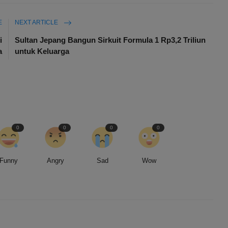
E
NEXT ARTICLE
i
Sultan Jepang Bangun Sirkuit Formula 1 Rp3,2 Triliun
a
untuk Keluarga
0
0
0
0
Funny
Angry
Sad
Wow