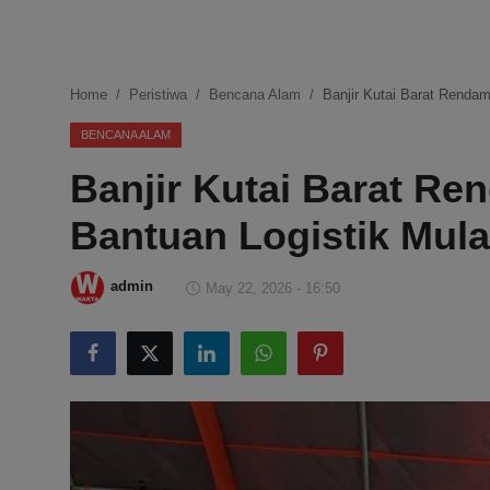
DMCA
Politik
Home
Peristiwa
Bencana Alam
Banjir Kutai Barat Renda
Ekonomi
BENCANA ALAM
Banjir Kutai Barat R
Internasional
Bantuan Logistik Mula
Teknologi
Hiburan
admin
May 22, 2026 - 16:50
Kesehatan
Otomotif