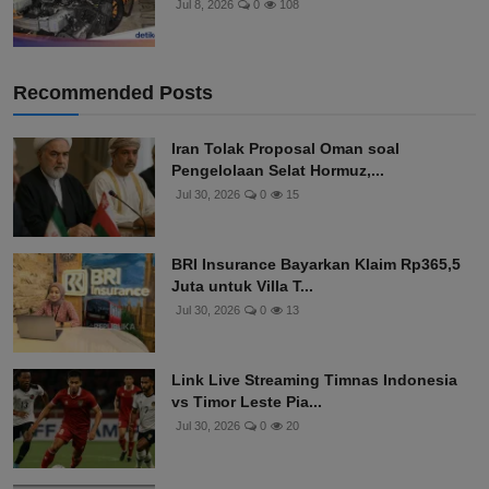
Jul 8, 2026
0
108
Recommended Posts
Iran Tolak Proposal Oman soal
Pengelolaan Selat Hormuz,...
Jul 30, 2026
0
15
BRI Insurance Bayarkan Klaim Rp365,5
Juta untuk Villa T...
Jul 30, 2026
0
13
Link Live Streaming Timnas Indonesia
vs Timor Leste Pia...
Jul 30, 2026
0
20