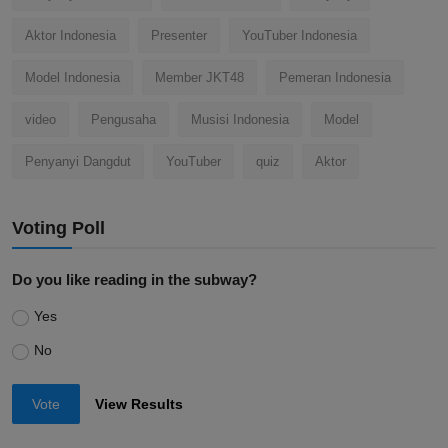
Aktor Indonesia
Presenter
YouTuber Indonesia
Model Indonesia
Member JKT48
Pemeran Indonesia
video
Pengusaha
Musisi Indonesia
Model
Penyanyi Dangdut
YouTuber
quiz
Aktor
Voting Poll
Do you like reading in the subway?
Yes
No
Vote
View Results