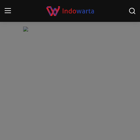
Login
Register
Home
Kompetisi Sepak Bola 2025/2026
Contact
About
Disclaimer
Peristiwa