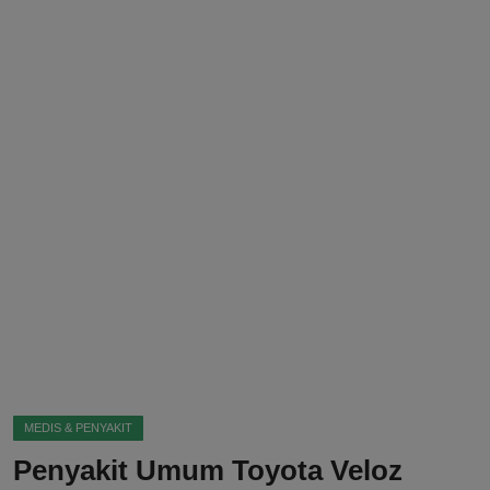
DMCA
Politik
Ekonomi
Internasional
Teknologi
Hiburan
Kesehatan
Otomotif
MEDIS & PENYAKIT
Penyakit Umum Toyota Veloz