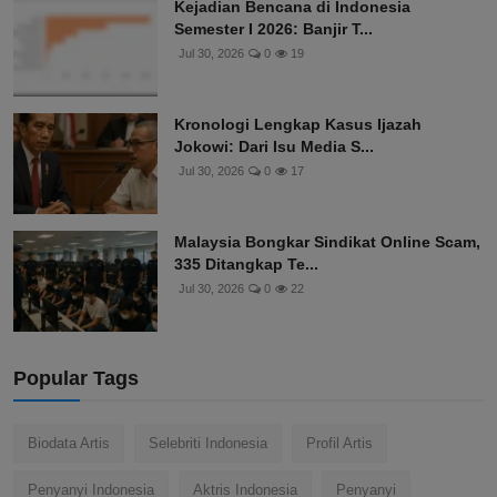
Kejadian Bencana di Indonesia
Semester I 2026: Banjir T...
Jul 30, 2026
0
19
Kronologi Lengkap Kasus Ijazah
Jokowi: Dari Isu Media S...
Jul 30, 2026
0
17
Malaysia Bongkar Sindikat Online Scam,
335 Ditangkap Te...
Jul 30, 2026
0
22
Popular Tags
Biodata Artis
Selebriti Indonesia
Profil Artis
Penyanyi Indonesia
Aktris Indonesia
Penyanyi