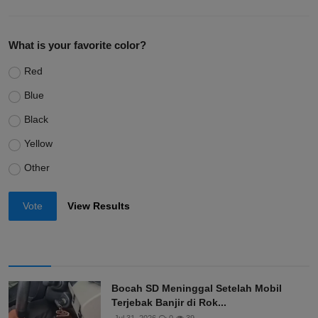
What is your favorite color?
Red
Blue
Black
Yellow
Other
Vote
View Results
Bocah SD Meninggal Setelah Mobil
Terjebak Banjir di Rok...
Jul 31, 2026
0
39