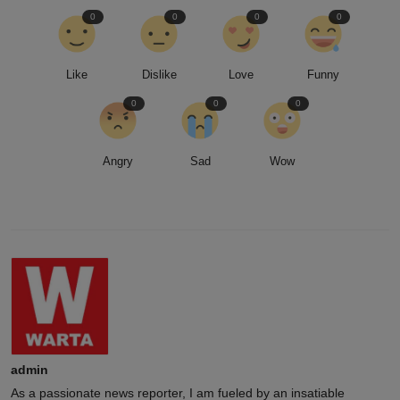
0
0
0
0
Like
Dislike
Love
Funny
0
0
0
Angry
Sad
Wow
admin
As a passionate news reporter, I am fueled by an insatiable