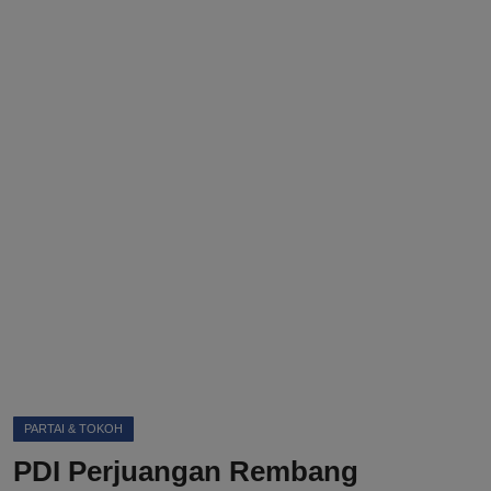
DMCA
Politik
Ekonomi
Internasional
Teknologi
Hiburan
Kesehatan
Otomotif
PARTAI & TOKOH
PDI Perjuangan Rembang