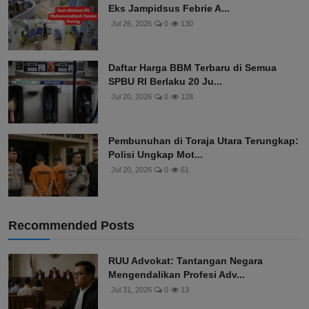
Eks Jampidsus Febrie A...
Jul 26, 2026
0
130
Daftar Harga BBM Terbaru di Semua
SPBU RI Berlaku 20 Ju...
Jul 20, 2026
0
128
Pembunuhan di Toraja Utara Terungkap:
Polisi Ungkap Mot...
Jul 20, 2026
0
61
Recommended Posts
RUU Advokat: Tantangan Negara
Mengendalikan Profesi Adv...
Jul 31, 2026
0
13