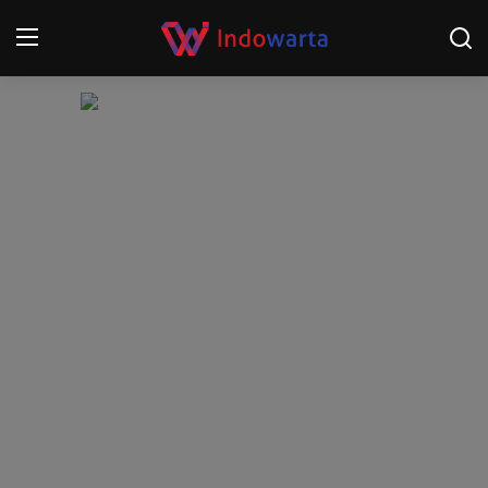
Login
Register
Home
Kompetisi Sepak Bola 2025/2026
Contact
About
Disclaimer
Peristiwa