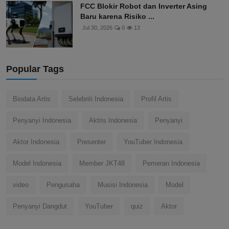
FCC Blokir Robot dan Inverter Asing
Baru karena Risiko ...
Jul 30, 2026
0
13
Popular Tags
Biodata Artis
Selebriti Indonesia
Profil Artis
Penyanyi Indonesia
Aktris Indonesia
Penyanyi
Aktor Indonesia
Presenter
YouTuber Indonesia
Model Indonesia
Member JKT48
Pemeran Indonesia
video
Pengusaha
Musisi Indonesia
Model
Penyanyi Dangdut
YouTuber
quiz
Aktor