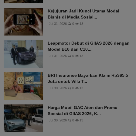
Kejujuran Jadi Kunci Utama Modal
Bisnis di Media Sosial...
Jul 31, 2026
0
13
Leapmotor Debut di GIIAS 2026 dengan
Model B10 dan C10,...
Jul 31, 2026
0
13
BRI Insurance Bayarkan Klaim Rp365,5
Juta untuk Villa T...
Jul 30, 2026
0
13
Harga Mobil GAC Aion dan Promo
Spesial di GIIAS 2026, K...
Jul 30, 2026
0
13