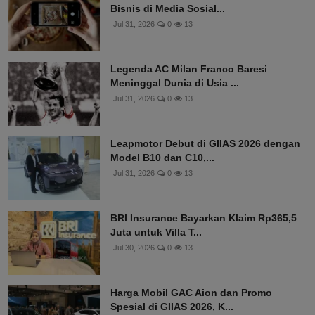
Bisnis di Media Sosial...
Jul 31, 2026
0
13
Legenda AC Milan Franco Baresi
Meninggal Dunia di Usia ...
Jul 31, 2026
0
13
Leapmotor Debut di GIIAS 2026 dengan
Model B10 dan C10,...
Jul 31, 2026
0
13
BRI Insurance Bayarkan Klaim Rp365,5
Juta untuk Villa T...
Jul 30, 2026
0
13
Harga Mobil GAC Aion dan Promo
Spesial di GIIAS 2026, K...