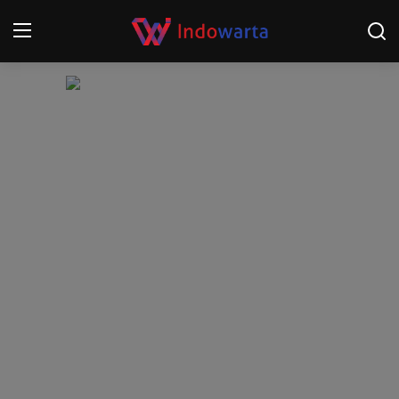
Login
Register
Home
Kompetisi Sepak Bola 2025/2026
Contact
About
Disclaimer
Peristiwa