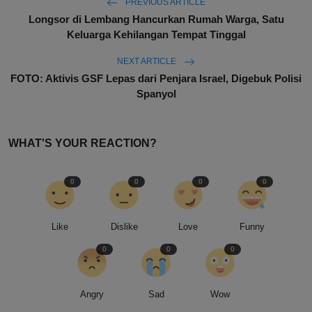
PREVIOUS ARTICLE
Longsor di Lembang Hancurkan Rumah Warga, Satu
Keluarga Kehilangan Tempat Tinggal
NEXT ARTICLE
FOTO: Aktivis GSF Lepas dari Penjara Israel, Digebuk Polisi
Spanyol
WHAT'S YOUR REACTION?
0
0
0
0
Like
Dislike
Love
Funny
0
0
0
Angry
Sad
Wow