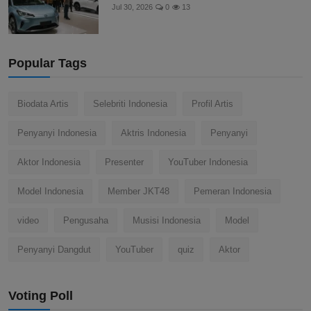
Jul 30, 2026
0
13
Popular Tags
Biodata Artis
Selebriti Indonesia
Profil Artis
Penyanyi Indonesia
Aktris Indonesia
Penyanyi
Aktor Indonesia
Presenter
YouTuber Indonesia
Model Indonesia
Member JKT48
Pemeran Indonesia
video
Pengusaha
Musisi Indonesia
Model
Penyanyi Dangdut
YouTuber
quiz
Aktor
Voting Poll