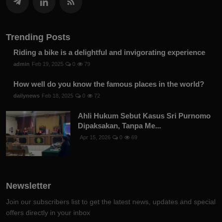
Trending Posts
Riding a bike is a delightful and invigorating experience
admin
Feb 19, 2025
0
79
How well do you know the famous places in the world?
dailynews
Feb 18, 2025
0
72
Ahli Hukum Sebut Kasus Sri Purnomo
Dipaksakan, Tanpa Me...
Apr 15, 2026
0
69
Newsletter
Join our subscribers list to get the latest news, updates and special
offers directly in your inbox