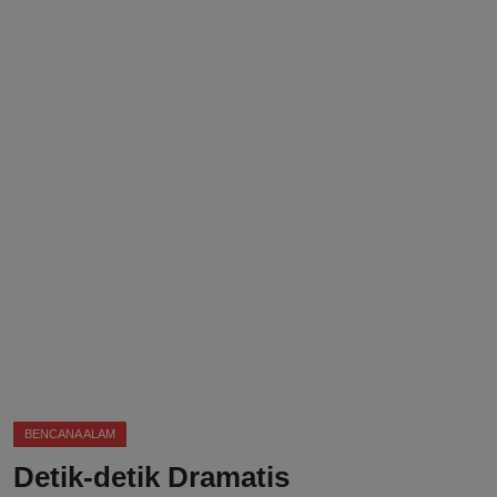
DMCA
Politik
Ekonomi
Internasional
Teknologi
Hiburan
Kesehatan
Otomotif
BENCANA ALAM
Detik-detik Dramatis