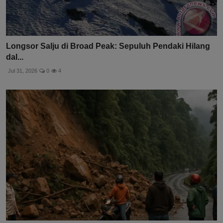
Longsor Salju di Broad Peak: Sepuluh Pendaki Hilang
dal...
Jul 31, 2026
0
4