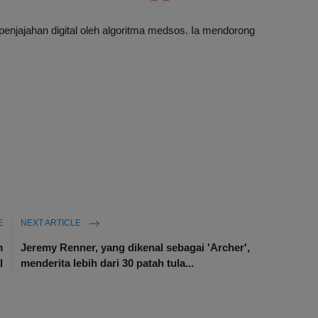
njajahan digital oleh algoritma medsos. Ia mendorong
E
NEXT ARTICLE
m
Jeremy Renner, yang dikenal sebagai 'Archer',
l
menderita lebih dari 30 patah tula...