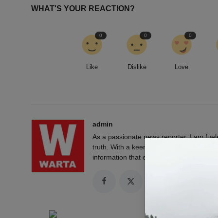
WHAT'S YOUR REACTION?
0
0
0
Like
Dislike
Love
admin
As a passionate news reporter, I am fue
truth. With a keen eye for detail and a rel
information that empowers and engages