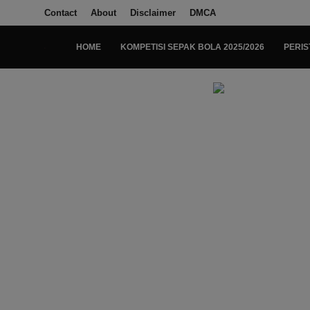
Contact
About
Disclaimer
DMCA
HOME
KOMPETISI SEPAK BOLA 2025/2026
PERIS
Login
Register
Home
Kompetisi Sepak Bola 2025/2026
Contact
About
Disclaimer
Peristiwa