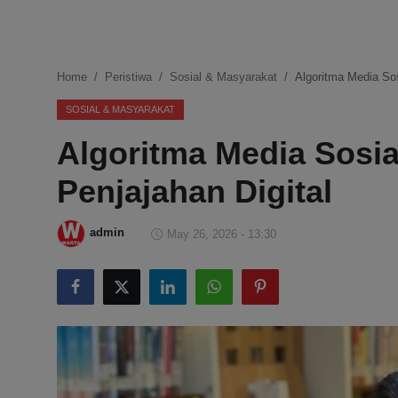
DMCA
Politik
Home
Peristiwa
Sosial & Masyarakat
Algoritma Media Sos
Ekonomi
SOSIAL & MASYARAKAT
Algoritma Media Sosia
Internasional
Penjajahan Digital
Teknologi
Hiburan
admin
May 26, 2026 - 13:30
Kesehatan
Otomotif