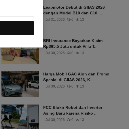
Leapmotor Debut di GIIAS 2026
dengan Model B10 dan C10,...
Jul 31, 2026
0
13
BRI Insurance Bayarkan Klaim
Rp365,5 Juta untuk Villa T...
Jul 30, 2026
0
13
Harga Mobil GAC Aion dan Promo
Spesial di GIIAS 2026, K...
Jul 30, 2026
0
13
FCC Blokir Robot dan Inverter
Asing Baru karena Risiko ...
Jul 30, 2026
0
13