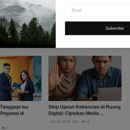
Subscribe
 Tanggapi Isu
Stop Ujaran Kebencian di Ruang
Pegawai di
Digital: Ciptakan Media ...
Jul 31, 2026
0
11
7