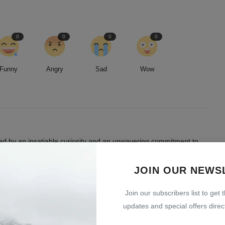
0
0
0
0
Funny
Angry
Sad
Wow
led by an insatiable curiosity and an unwavering commitment to
entless pursuit of stories, I strive to deliver timely and accurate
 readers.
JOIN OUR NEWS
Join our subscribers list to get 
updates and special offers direct