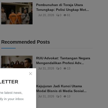
Pembunuhan di Toraja Utara
Terungkap: Polisi Ungkap Mot...
Jul 20, 2026
0
61
Recommended Posts
RUU Advokat: Tantangan Negara
Mengendalikan Profesi Adv...
Jul 31, 2026
0
13
LETTER
Kejujuran Jadi Kunci Utama
Modal Bisnis di Media Sosial...
the latest news,
Jul 31, 2026
0
13
ly in your inbox