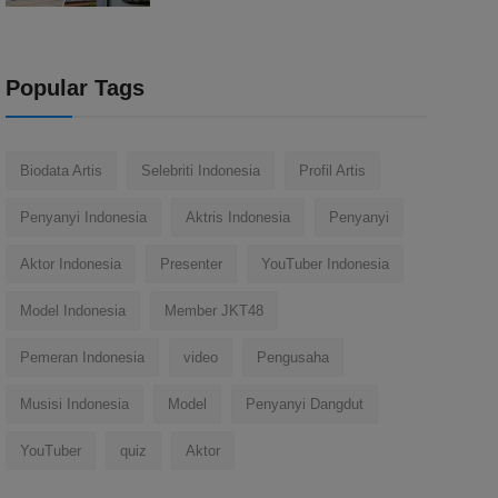
Popular Tags
Biodata Artis
Selebriti Indonesia
Profil Artis
Penyanyi Indonesia
Aktris Indonesia
Penyanyi
Aktor Indonesia
Presenter
YouTuber Indonesia
Model Indonesia
Member JKT48
Pemeran Indonesia
video
Pengusaha
Musisi Indonesia
Model
Penyanyi Dangdut
YouTuber
quiz
Aktor