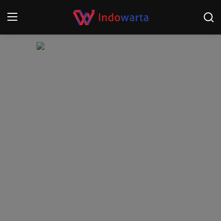
Login
Register
Home
Kompetisi Sepak Bola 2025/2026
Contact
About
Disclaimer
Peristiwa