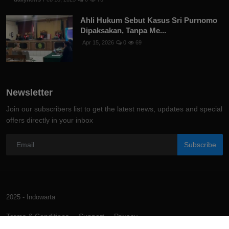
Ahli Hukum Sebut Kasus Sri Purnomo
Dipaksakan, Tanpa Me...
Apr 15, 2026
0
69
Newsletter
Join our subscribers list to get the latest news, updates and special
offers directly in your inbox
Subscribe
2025 - Indowarta
Terms & Conditions
Support
Privacy