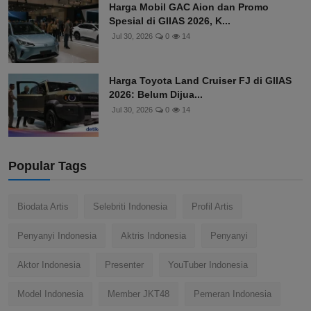
Harga Mobil GAC Aion dan Promo
Spesial di GIIAS 2026, K...
Jul 30, 2026
0
14
Harga Toyota Land Cruiser FJ di GIIAS
2026: Belum Dijua...
Jul 30, 2026
0
14
Popular Tags
Biodata Artis
Selebriti Indonesia
Profil Artis
Penyanyi Indonesia
Aktris Indonesia
Penyanyi
Aktor Indonesia
Presenter
YouTuber Indonesia
Model Indonesia
Member JKT48
Pemeran Indonesia