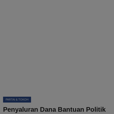
DMCA
Politik
Ekonomi
Internasional
Teknologi
Hiburan
Kesehatan
Otomotif
PARTAI & TOKOH
Penyaluran Dana Bantuan Politik