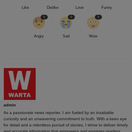
Like
Dislike
Love
Funny
0
0
0
Angry
Sad
Wow
admin
As a passionate news reporter, I am fueled by an insatiable
curiosity and an unwavering commitment to truth. With a keen eye
for detail and a relentless pursuit of stories, I strive to deliver timely
and accurate information that empowers and engages readers.