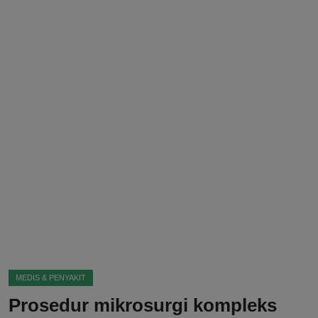
DMCA
Politik
Ekonomi
Internasional
Teknologi
Hiburan
Kesehatan
Otomotif
MEDIS & PENYAKIT
Prosedur mikrosurgi kompleks