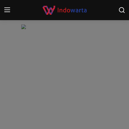
Login
Register
Home
Kompetisi Sepak Bola 2025/2026
Contact
About
Disclaimer
Peristiwa