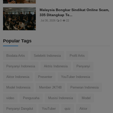
Jokowi: Dari Isu Media S...
Jul 30, 2026
0
17
Malaysia Bongkar Sindikat Online Scam,
335 Ditangkap Te...
Jul 30, 2026
0
22
Popular Tags
Biodata Artis
Selebriti Indonesia
Profil Artis
Penyanyi Indonesia
Aktris Indonesia
Penyanyi
Aktor Indonesia
Presenter
YouTuber Indonesia
Model Indonesia
Member JKT48
Pemeran Indonesia
video
Pengusaha
Musisi Indonesia
Model