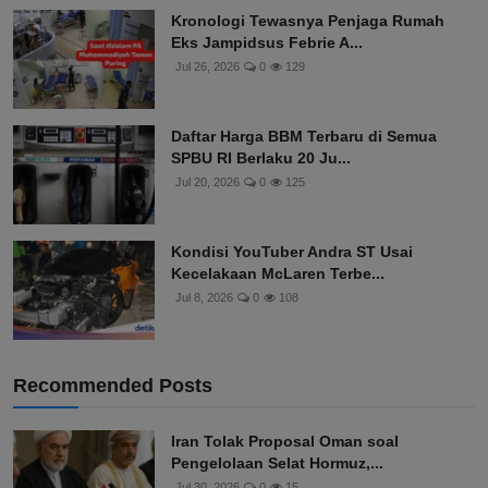
Jun 25, 2026
0
135
Kronologi Tewasnya Penjaga Rumah
Eks Jampidsus Febrie A...
Jul 26, 2026
0
129
Daftar Harga BBM Terbaru di Semua
SPBU RI Berlaku 20 Ju...
Jul 20, 2026
0
125
Kondisi YouTuber Andra ST Usai
Kecelakaan McLaren Terbe...
Jul 8, 2026
0
108
Recommended Posts