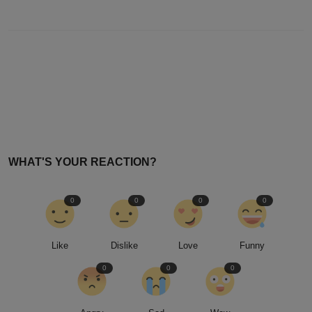
PREVIOUS ARTICLE
Badut Gendong: Film Horor Menegangkan Karya Charles
Gozali
NEXT ARTICLE
Perjuangan ibu hamil penyintas banjir Aceh, enam bulan
pascabencana
WHAT'S YOUR REACTION?
0
0
0
0
Like
Dislike
Love
Funny
0
0
0