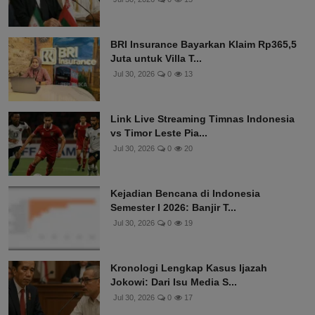
Iran Tolak Proposal Oman soal
Pengelolaan Selat Hormuz,...
Jul 30, 2026
0
15
BRI Insurance Bayarkan Klaim Rp365,5
Juta untuk Villa T...
Jul 30, 2026
0
13
Link Live Streaming Timnas Indonesia
vs Timor Leste Pia...
Jul 30, 2026
0
20
Kejadian Bencana di Indonesia
Semester I 2026: Banjir T...
Jul 30, 2026
0
19
Kronologi Lengkap Kasus Ijazah