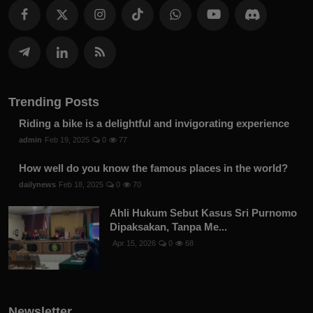
diberikan.
Trending Posts
Riding a bike is a delightful and invigorating experience
admin
Feb 19, 2025
0
77
How well do you know the famous places in the world?
dailynews
Feb 18, 2025
0
70
Ahli Hukum Sebut Kasus Sri Purnomo
Dipaksakan, Tanpa Me...
Apr 15, 2026
0
68