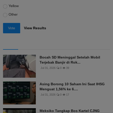
Blue
Black
Yellow
Other
Vote
View Results
Bocah SD Meninggal Setelah Mobil
Terjebak Banjir di Rok...
Jul 31, 2026
0
39
Asing Borong 10 Saham Ini Saat IHSG
Menguat 1,56% ke 6....
Jul 31, 2026
0
17