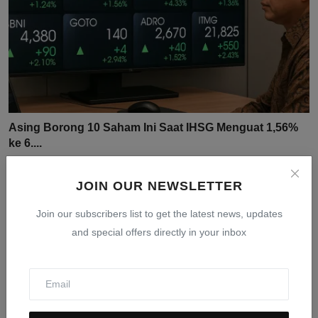
Asing Borong 10 Saham Ini Saat IHSG Menguat 1,56%
ke 6....
JOIN OUR NEWSLETTER
Jul 31, 2026
0
17
Join our subscribers list to get the latest news, updates
and special offers directly in your inbox