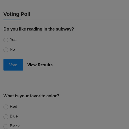
Penyanyi Dangdut
YouTuber
quiz
Aktor
Voting Poll
Do you like reading in the subway?
Yes
No
Vote
View Results
What is your favorite color?
Red