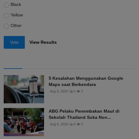
Black
Yellow
Other
Vote
View Results
5 Kesalahan Menggunakan Google
Maps saat Berkendara
Aug 9, 2026
0
3
ABG Pelaku Penembakan Maut di
Sekolah Thailand Suka Non...
Aug 9, 2026
0
3