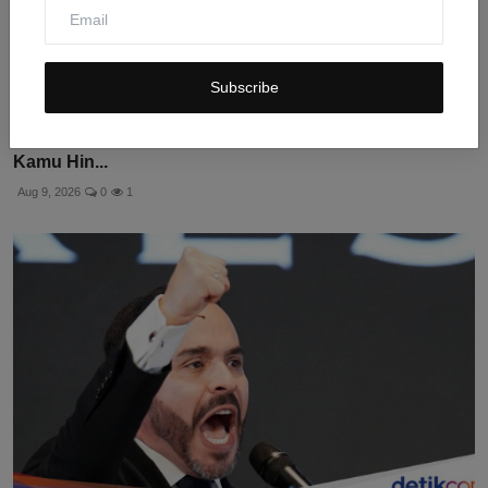
Subscribe
4 Konsekuensi Mencampur Oli Berbeda yang Perlu
Kamu Hin...
Aug 9, 2026
0
1