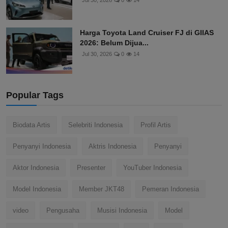
Jul 30, 2026
0
14
Harga Toyota Land Cruiser FJ di GIIAS
2026: Belum Dijua...
Jul 30, 2026
0
14
Popular Tags
Biodata Artis
Selebriti Indonesia
Profil Artis
Penyanyi Indonesia
Aktris Indonesia
Penyanyi
Aktor Indonesia
Presenter
YouTuber Indonesia
Model Indonesia
Member JKT48
Pemeran Indonesia
video
Pengusaha
Musisi Indonesia
Model