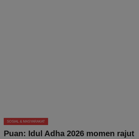
DMCA
Politik
Ekonomi
Internasional
Teknologi
Hiburan
Kesehatan
Otomotif
SOSIAL & MASYARAKAT
Puan: Idul Adha 2026 momen rajut