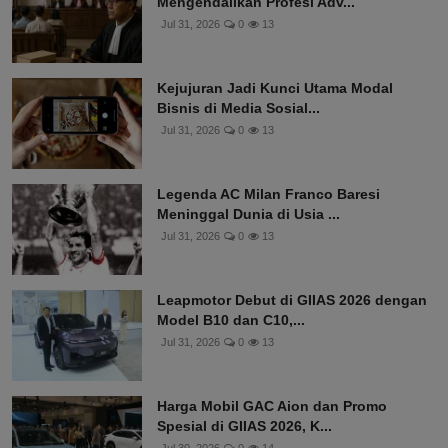
Mengendalikan Profesi Adv...
Jul 31, 2026
0
13
Kejujuran Jadi Kunci Utama Modal
Bisnis di Media Sosial...
Jul 31, 2026
0
13
Legenda AC Milan Franco Baresi
Meninggal Dunia di Usia ...
Jul 31, 2026
0
13
Leapmotor Debut di GIIAS 2026 dengan
Model B10 dan C10,...
Jul 31, 2026
0
13
Harga Mobil GAC Aion dan Promo
Spesial di GIIAS 2026, K...