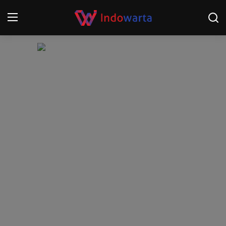
Login
Register
Home
Kompetisi Sepak Bola 2025/2026
Contact
About
Disclaimer
Peristiwa