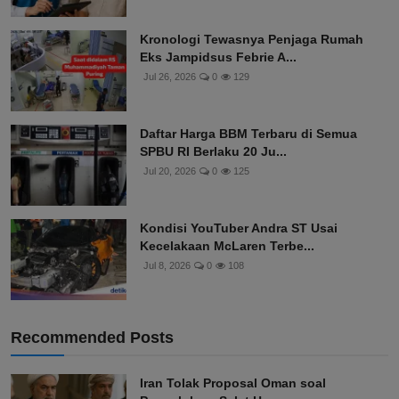
Kronologi Tewasnya Penjaga Rumah
Eks Jampidsus Febrie A...
Jul 26, 2026
0
129
Daftar Harga BBM Terbaru di Semua
SPBU RI Berlaku 20 Ju...
Jul 20, 2026
0
125
Kondisi YouTuber Andra ST Usai
Kecelakaan McLaren Terbe...
Jul 8, 2026
0
108
Recommended Posts
Iran Tolak Proposal Oman soal