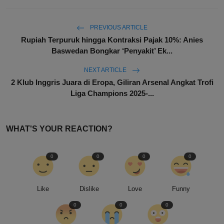
PREVIOUS ARTICLE
Rupiah Terpuruk hingga Kontraksi Pajak 10%: Anies
Baswedan Bongkar ‘Penyakit’ Ek...
NEXT ARTICLE
2 Klub Inggris Juara di Eropa, Giliran Arsenal Angkat Trofi
Liga Champions 2025-...
WHAT'S YOUR REACTION?
0
0
0
0
Like
Dislike
Love
Funny
0
0
0