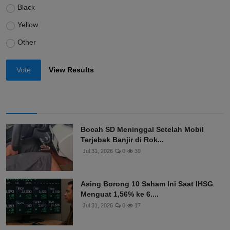
Black
Yellow
Other
Vote
View Results
Bocah SD Meninggal Setelah Mobil
Terjebak Banjir di Rok...
Jul 31, 2026
0
39
Asing Borong 10 Saham Ini Saat IHSG
Menguat 1,56% ke 6....
Jul 31, 2026
0
17