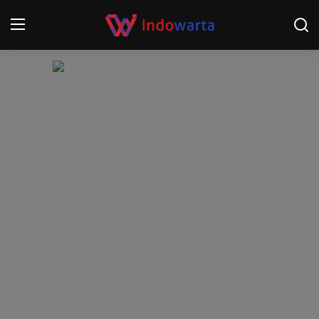
Login
Register
Home
Kompetisi Sepak Bola 2025/2026
Contact
About
Disclaimer
Peristiwa