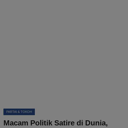
DMCA
Politik
Ekonomi
Internasional
Teknologi
Hiburan
Kesehatan
Otomotif
PARTAI & TOKOH
Macam Politik Satire di Dunia,