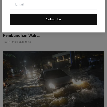
Subscribe
Meksiko Tangkap Bos Kartel CJNG Dalang
Pembunuhan Wali ...
Jul 31, 2026
0
16