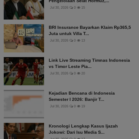
Pengelolaan Selat Hormuz,...
Jul 30, 2026
0
15
BRI Insurance Bayarkan Klaim Rp365,5
Juta untuk Villa T...
Jul 30, 2026
0
13
Link Live Streaming Timnas Indonesia
vs Timor Leste Pia...
Jul 30, 2026
0
20
Kejadian Bencana di Indonesia
Semester I 2026: Banjir T...
Jul 30, 2026
0
19
Kronologi Lengkap Kasus Ijazah
Jokowi: Dari Isu Media S...