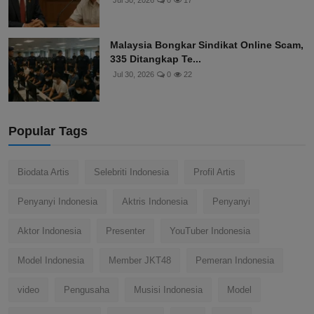
Jul 30, 2026
0
17
Malaysia Bongkar Sindikat Online Scam,
335 Ditangkap Te...
Jul 30, 2026
0
22
Popular Tags
Biodata Artis
Selebriti Indonesia
Profil Artis
Penyanyi Indonesia
Aktris Indonesia
Penyanyi
Aktor Indonesia
Presenter
YouTuber Indonesia
Model Indonesia
Member JKT48
Pemeran Indonesia
video
Pengusaha
Musisi Indonesia
Model