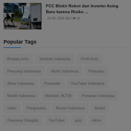
FCC Blokir Robot dan Inverter Asing
Baru karena Risiko ...
Jul 30, 2026
0
13
Popular Tags
Biodata Artis
Selebriti Indonesia
Profil Artis
Penyanyi Indonesia
Aktris Indonesia
Penyanyi
Aktor Indonesia
Presenter
YouTuber Indonesia
Model Indonesia
Member JKT48
Pemeran Indonesia
video
Pengusaha
Musisi Indonesia
Model
Penyanyi Dangdut
YouTuber
quiz
Aktor