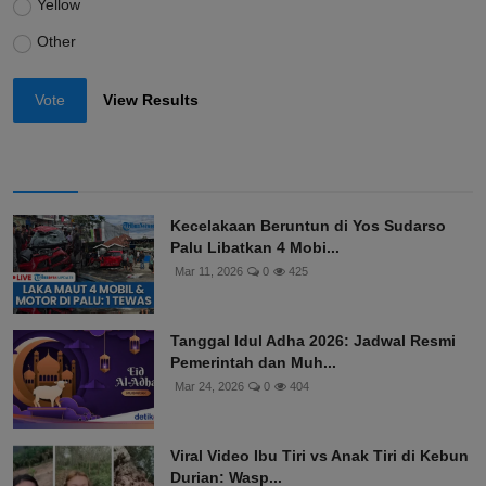
Yellow
Other
Vote
View Results
Kecelakaan Beruntun di Yos Sudarso
Palu Libatkan 4 Mobi...
Mar 11, 2026
0
425
Tanggal Idul Adha 2026: Jadwal Resmi
Pemerintah dan Muh...
Mar 24, 2026
0
404
Viral Video Ibu Tiri vs Anak Tiri di Kebun
Durian: Wasp...