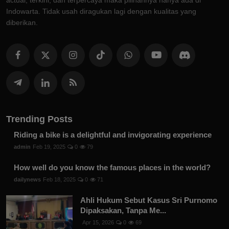
actual, terkini, dan terpercaya maka pilihannya hanya ada di
Indowarta. Tidak usah diragukan lagi dengan kualitas yang
diberikan.
Trending Posts
Riding a bike is a delightful and invigorating experience
admin
Feb 19, 2025
0
79
How well do you know the famous places in the world?
dailynews
Feb 18, 2025
0
71
Ahli Hukum Sebut Kasus Sri Purnomo
Dipaksakan, Tanpa Me...
Apr 15, 2026
0
69