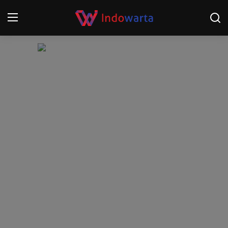
Login
Register
Home
Kompetisi Sepak Bola 2025/2026
Contact
About
Disclaimer
Peristiwa