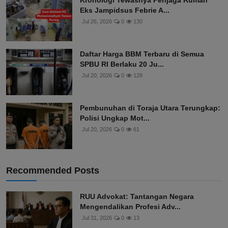
Kronologi Tewasnya Penjaga Rumah
Eks Jampidsus Febrie A...
Jul 26, 2026
0
130
Daftar Harga BBM Terbaru di Semua
SPBU RI Berlaku 20 Ju...
Jul 20, 2026
0
128
Pembunuhan di Toraja Utara Terungkap:
Polisi Ungkap Mot...
Jul 20, 2026
0
61
Recommended Posts
RUU Advokat: Tantangan Negara
Mengendalikan Profesi Adv...
Jul 31, 2026
0
13