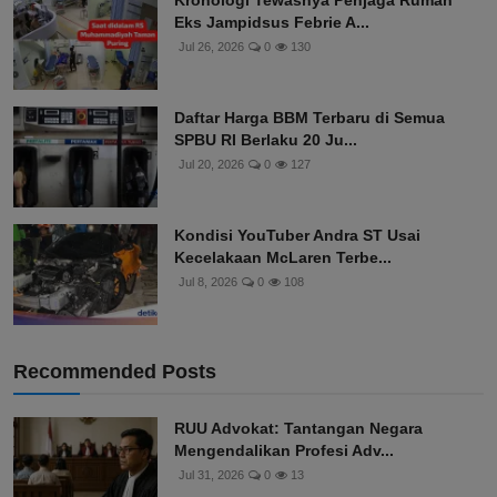
Kronologi Tewasnya Penjaga Rumah
Eks Jampidsus Febrie A...
Jul 26, 2026
0
130
Daftar Harga BBM Terbaru di Semua
SPBU RI Berlaku 20 Ju...
Jul 20, 2026
0
127
Kondisi YouTuber Andra ST Usai
Kecelakaan McLaren Terbe...
Jul 8, 2026
0
108
Recommended Posts
RUU Advokat: Tantangan Negara
Mengendalikan Profesi Adv...
Jul 31, 2026
0
13