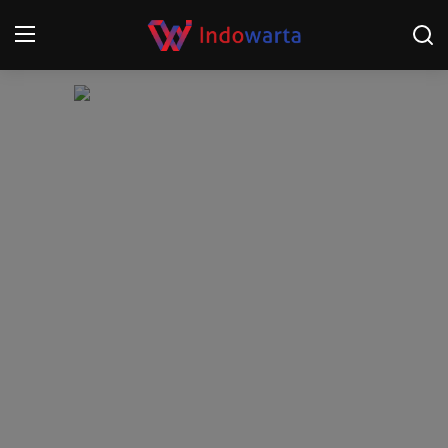
Login
Register
Home
Kompetisi Sepak Bola 2025/2026
Contact
About
Disclaimer
Peristiwa