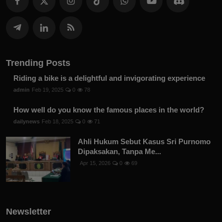
Trending Posts
Riding a bike is a delightful and invigorating experience
admin
Feb 19, 2025
0
78
How well do you know the famous places in the world?
dailynews
Feb 18, 2025
0
71
Ahli Hukum Sebut Kasus Sri Purnomo
Dipaksakan, Tanpa Me...
Apr 15, 2026
0
69
Newsletter