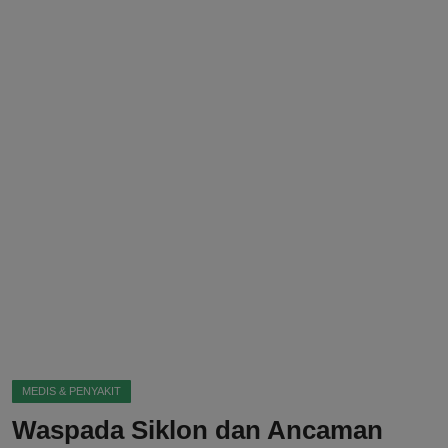
DMCA
Politik
Ekonomi
Internasional
Teknologi
Hiburan
Kesehatan
Otomotif
MEDIS & PENYAKIT
Waspada Siklon dan Ancaman