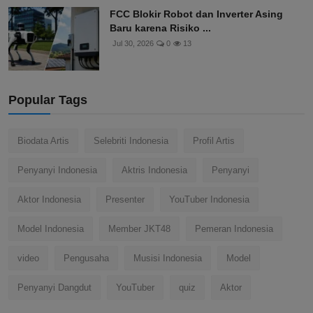
FCC Blokir Robot dan Inverter Asing
Baru karena Risiko ...
Jul 30, 2026
0
13
Popular Tags
Biodata Artis
Selebriti Indonesia
Profil Artis
Penyanyi Indonesia
Aktris Indonesia
Penyanyi
Aktor Indonesia
Presenter
YouTuber Indonesia
Model Indonesia
Member JKT48
Pemeran Indonesia
video
Pengusaha
Musisi Indonesia
Model
Penyanyi Dangdut
YouTuber
quiz
Aktor