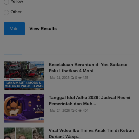
Yellow
Other
Vote
View Results
Kecelakaan Beruntun di Yos Sudarso
Palu Libatkan 4 Mobi...
Mar 11, 2026
0
425
Tanggal Idul Adha 2026: Jadwal Resmi
Pemerintah dan Muh...
Mar 24, 2026
0
404
Viral Video Ibu Tiri vs Anak Tiri di Kebun
Durian: Wasp...