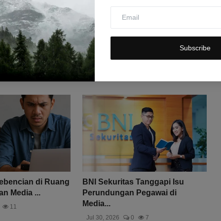
Subscribe
ebencian di Ruang
BNI Sekuritas Tanggapi Isu
an Media ...
Perundungan Pegawai di
Media...
11
Jul 30, 2026
0
7