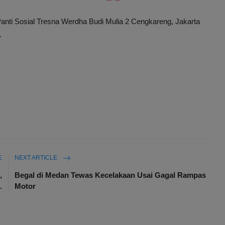
 Panti Sosial Tresna Werdha Budi Mulia 2 Cengkareng, Jakarta
.
E
NEXT ARTICLE
,
Begal di Medan Tewas Kecelakaan Usai Gagal Rampas
.
Motor