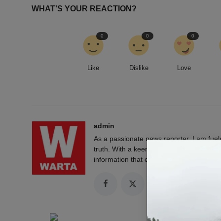
WHAT'S YOUR REACTION?
0
0
0
Like
Dislike
Love
admin
As a passionate news reporter, I am fue
truth. With a keen eye for detail and a rel
information that empowers and engages