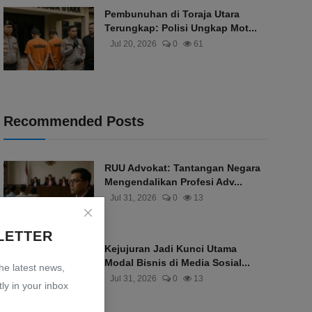
Pembunuhan di Toraja Utara
Terungkap: Polisi Ungkap Mot...
Jul 20, 2026
0
61
Recommended Posts
RUU Advokat: Tantangan Negara
Mengendalikan Profesi Adv...
Jul 31, 2026
0
13
LETTER
Kejujuran Jadi Kunci Utama
Modal Bisnis di Media Sosial...
the latest news,
Jul 31, 2026
0
13
ly in your inbox