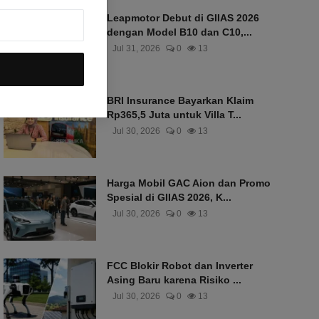
Leapmotor Debut di GIIAS 2026
dengan Model B10 dan C10,...
Jul 31, 2026
0
13
BRI Insurance Bayarkan Klaim
Rp365,5 Juta untuk Villa T...
Jul 30, 2026
0
13
Harga Mobil GAC Aion dan Promo
Spesial di GIIAS 2026, K...
Jul 30, 2026
0
13
FCC Blokir Robot dan Inverter
Asing Baru karena Risiko ...
Jul 30, 2026
0
13