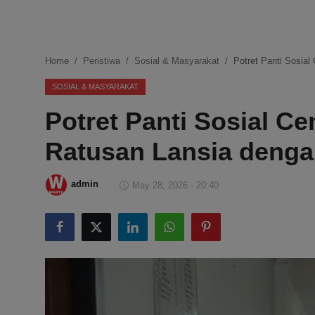
DMCA
Politik
Home
Peristiwa
Sosial & Masyarakat
Potret Panti Sosia
Ekonomi
SOSIAL & MASYARAKAT
Potret Panti Sosial C
Internasional
Ratusan Lansia denga
Teknologi
Hiburan
admin
May 28, 2026 - 20:40
Kesehatan
Otomotif