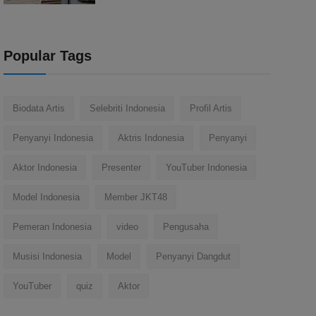
Popular Tags
Biodata Artis
Selebriti Indonesia
Profil Artis
Penyanyi Indonesia
Aktris Indonesia
Penyanyi
Aktor Indonesia
Presenter
YouTuber Indonesia
Model Indonesia
Member JKT48
Pemeran Indonesia
video
Pengusaha
Musisi Indonesia
Model
Penyanyi Dangdut
YouTuber
quiz
Aktor