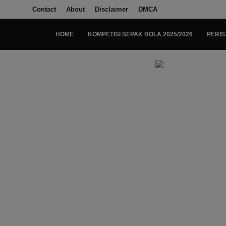
Contact
About
Disclaimer
DMCA
HOME
KOMPETISI SEPAK BOLA 2025/2026
PERIS
Login
Register
Home
Kompetisi Sepak Bola 2025/2026
Contact
About
Disclaimer
Peristiwa