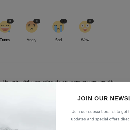
0
0
0
0
Funny
Angry
Sad
Wow
led by an insatiable curiosity and an unwavering commitment to
entless pursuit of stories, I strive to deliver timely and accurate
 readers.
JOIN OUR NEWS
Join our subscribers list to get 
updates and special offers direct