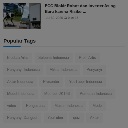
FCC Blokir Robot dan Inverter Asing
Baru karena Risiko ...
Jul 30, 2026
0
13
Popular Tags
Biodata Artis
Selebriti Indonesia
Profil Artis
Penyanyi Indonesia
Aktris Indonesia
Penyanyi
Aktor Indonesia
Presenter
YouTuber Indonesia
Model Indonesia
Member JKT48
Pemeran Indonesia
video
Pengusaha
Musisi Indonesia
Model
Penyanyi Dangdut
YouTuber
quiz
Aktor