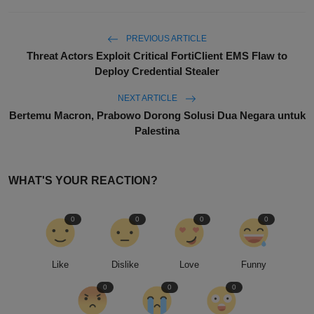
PREVIOUS ARTICLE
Threat Actors Exploit Critical FortiClient EMS Flaw to
Deploy Credential Stealer
NEXT ARTICLE
Bertemu Macron, Prabowo Dorong Solusi Dua Negara untuk
Palestina
WHAT'S YOUR REACTION?
0
0
0
0
Like
Dislike
Love
Funny
0
0
0