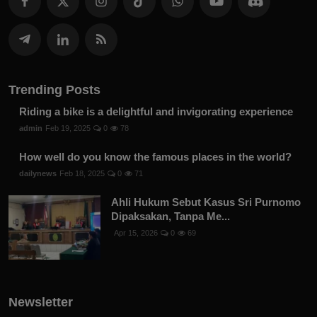
Trending Posts
Riding a bike is a delightful and invigorating experience
admin
Feb 19, 2025
0
78
How well do you know the famous places in the world?
dailynews
Feb 18, 2025
0
71
Ahli Hukum Sebut Kasus Sri Purnomo
Dipaksakan, Tanpa Me...
Apr 15, 2026
0
69
Newsletter