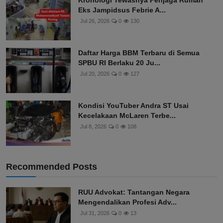
Kronologi Tewasnya Penjaga Rumah
Eks Jampidsus Febrie A...
Jul 26, 2026
0
130
Daftar Harga BBM Terbaru di Semua
SPBU RI Berlaku 20 Ju...
Jul 20, 2026
0
127
Kondisi YouTuber Andra ST Usai
Kecelakaan McLaren Terbe...
Jul 8, 2026
0
108
Recommended Posts
RUU Advokat: Tantangan Negara
Mengendalikan Profesi Adv...
Jul 31, 2026
0
13