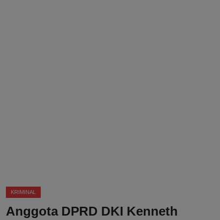
DMCA
Politik
Ekonomi
Internasional
Teknologi
Hiburan
Kesehatan
Otomotif
KRIMINAL
Anggota DPRD DKI Kenneth