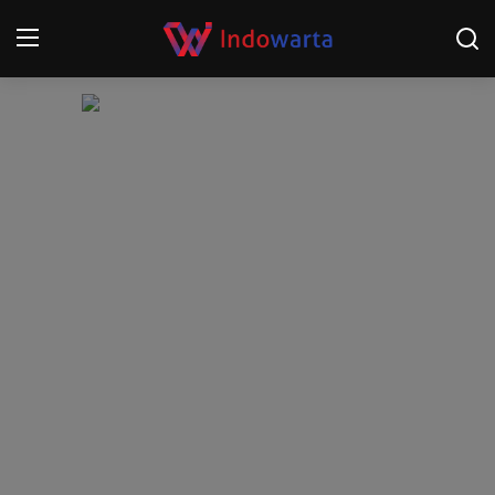
Login
Register
Home
Kompetisi Sepak Bola 2025/2026
Contact
About
Disclaimer
Peristiwa