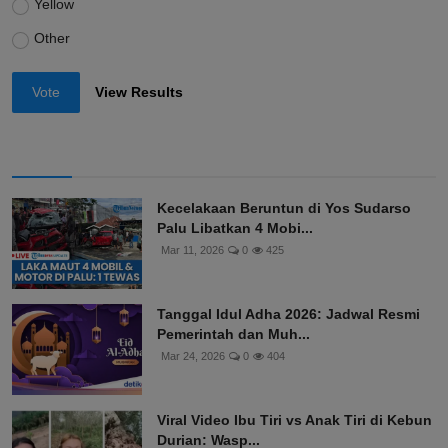
Yellow
Other
Vote
View Results
Kecelakaan Beruntun di Yos Sudarso
Palu Libatkan 4 Mobi...
Mar 11, 2026
0
425
Tanggal Idul Adha 2026: Jadwal Resmi
Pemerintah dan Muh...
Mar 24, 2026
0
404
Viral Video Ibu Tiri vs Anak Tiri di Kebun
Durian: Wasp...