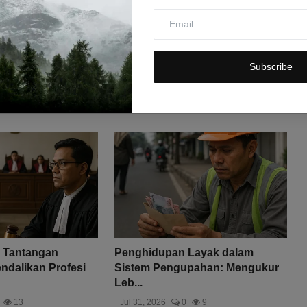
Subscribe
 Tantangan
Penghidupan Layak dalam
dalikan Profesi
Sistem Pengupahan: Mengukur
Leb...
13
Jul 31, 2026
0
9