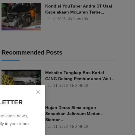
Kondisi YouTuber Andra ST Usai
Kecelakaan McLaren Terbe...
Jul 8, 2026
0
108
Recommended Posts
Meksiko Tangkap Bos Kartel
CJNG Dalang Pembunuhan Wali ...
Jul 31, 2026
0
16
LETTER
Hujan Deras Simalungun
Sebabkan Jalinsum Medan-
the latest news,
Siantar ...
ly in your inbox
Jul 31, 2026
0
16