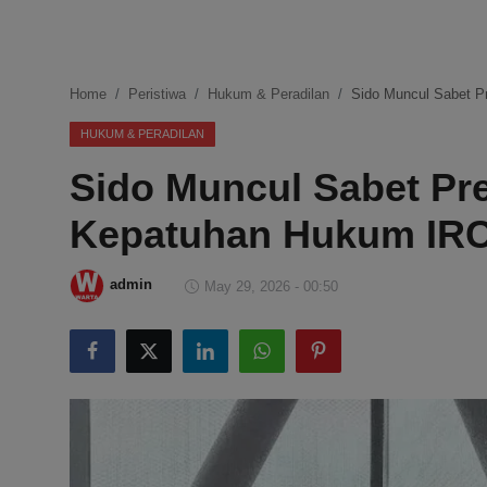
DMCA
Politik
Home
Peristiwa
Hukum & Peradilan
Sido Muncul Sabet P
Ekonomi
HUKUM & PERADILAN
Sido Muncul Sabet Pre
Internasional
Kepatuhan Hukum IRC
Teknologi
Hiburan
admin
May 29, 2026 - 00:50
Kesehatan
Otomotif