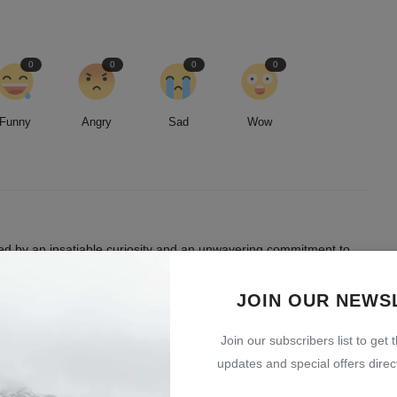
0
0
0
0
Funny
Angry
Sad
Wow
led by an insatiable curiosity and an unwavering commitment to
entless pursuit of stories, I strive to deliver timely and accurate
 readers.
JOIN OUR NEWS
Join our subscribers list to get 
updates and special offers direct