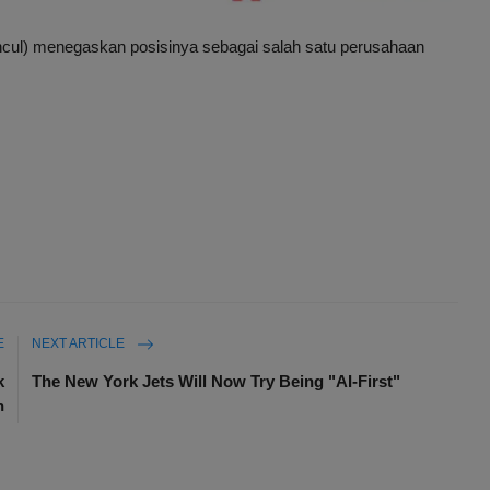
cul) menegaskan posisinya sebagai salah satu perusahaan
E
NEXT ARTICLE
k
The New York Jets Will Now Try Being "AI-First"
h