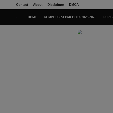
Contact
About
Disclaimer
DMCA
HOME
KOMPETISI SEPAK BOLA 2025/2026
PERIS
Login
Register
Home
Kompetisi Sepak Bola 2025/2026
Contact
About
Disclaimer
Peristiwa