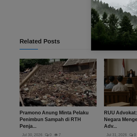
Related Posts
Pramono Anung Minta Pelaku
RUU Advokat:
Penimbun Sampah di RTH
Negara Mengen
Penja...
Adv...
Jul 30, 2026
0
7
Jul 31, 2026
0