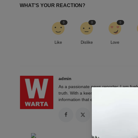
WHAT'S YOUR REACTION?
0
0
0
Like
Dislike
Love
admin
As a passionate news reporter, I am fue
truth. With a keen eye for detail and a rel
information that empowers and engages