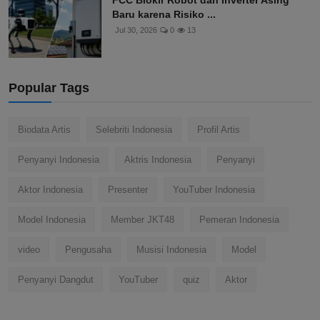
FCC Blokir Robot dan Inverter Asing
Baru karena Risiko ...
Jul 30, 2026
0
13
Popular Tags
Biodata Artis
Selebriti Indonesia
Profil Artis
Penyanyi Indonesia
Aktris Indonesia
Penyanyi
Aktor Indonesia
Presenter
YouTuber Indonesia
Model Indonesia
Member JKT48
Pemeran Indonesia
video
Pengusaha
Musisi Indonesia
Model
Penyanyi Dangdut
YouTuber
quiz
Aktor