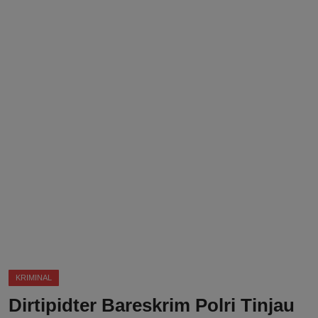
DMCA
Politik
Ekonomi
Internasional
Teknologi
Hiburan
Kesehatan
Otomotif
KRIMINAL
Dirtipidter Bareskrim Polri Tinjau