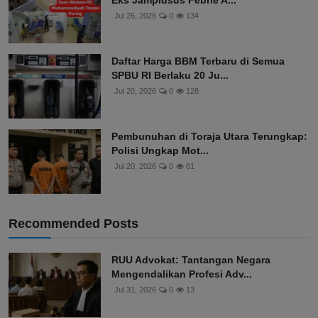
Eks Jampidsus Febrie A...
Jul 26, 2026
0
134
Daftar Harga BBM Terbaru di Semua
SPBU RI Berlaku 20 Ju...
Jul 20, 2026
0
128
Pembunuhan di Toraja Utara Terungkap:
Polisi Ungkap Mot...
Jul 20, 2026
0
61
Recommended Posts
RUU Advokat: Tantangan Negara
Mengendalikan Profesi Adv...
Jul 31, 2026
0
13