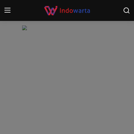
Login
Register
Home
Kompetisi Sepak Bola 2025/2026
Contact
About
Disclaimer
Peristiwa