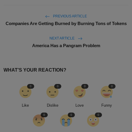
PREVIOUS ARTICLE
Companies Are Getting Burned by Burning Tons of Tokens
NEXT ARTICLE
America Has a Pangram Problem
WHAT'S YOUR REACTION?
0
0
0
0
Like
Dislike
Love
Funny
0
0
0