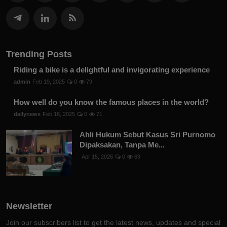
Trending Posts
Riding a bike is a delightful and invigorating experience
admin
Feb 19, 2025
0
79
How well do you know the famous places in the world?
dailynews
Feb 18, 2025
0
71
Ahli Hukum Sebut Kasus Sri Purnomo
Dipaksakan, Tanpa Me...
Apr 15, 2026
0
69
Newsletter
Join our subscribers list to get the latest news, updates and special