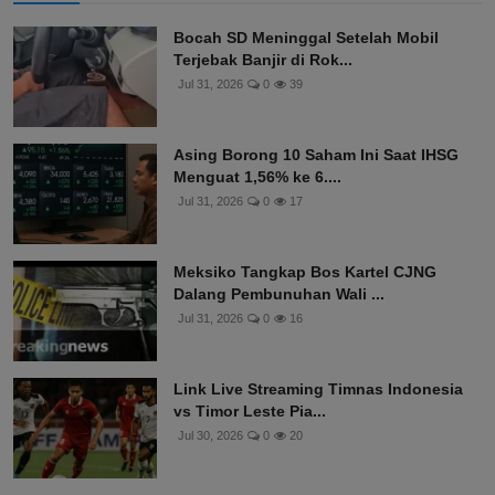
Bocah SD Meninggal Setelah Mobil
Terjebak Banjir di Rok...
Jul 31, 2026
0
39
Asing Borong 10 Saham Ini Saat IHSG
Menguat 1,56% ke 6....
Jul 31, 2026
0
17
Meksiko Tangkap Bos Kartel CJNG
Dalang Pembunuhan Wali ...
Jul 31, 2026
0
16
Link Live Streaming Timnas Indonesia
vs Timor Leste Pia...
Jul 30, 2026
0
20