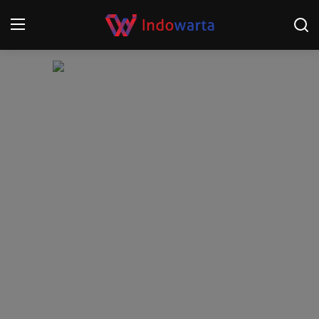
Login
Register
Home
Kompetisi Sepak Bola 2025/2026
Contact
About
Disclaimer
Peristiwa