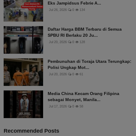
Eks Jampidsus Febrie A...
Jul 26, 2026
0
134
Daftar Harga BBM Terbaru di Semua
SPBU RI Berlaku 20 Ju...
Jul 20, 2026
0
128
Pembunuhan di Toraja Utara Terungkap:
Polisi Ungkap Mot...
Jul 20, 2026
0
61
Media China Kecam Orang Filipina
sebagai Monyet, Manila...
Jul 17, 2026
0
58
Recommended Posts