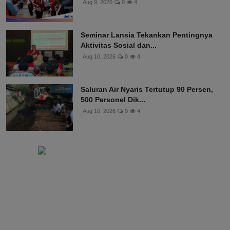
Aug 9, 2026
0
4
Seminar Lansia Tekankan Pentingnya
Aktivitas Sosial dan...
Aug 10, 2026
0
4
Saluran Air Nyaris Tertutup 90 Persen,
500 Personel Dik...
Aug 10, 2026
0
4