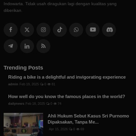
Indowarta. Tidak usah diragukan lagi dengan kualitas yang
diberikan.
Trending Posts
Riding a bike is a delightful and invigorating experience
admin
Feb 19, 2025
0
81
How well do you know the famous places in the world?
dailynews
Feb 18, 2025
0
74
Ahli Hukum Sebut Kasus Sri Purnomo
Dipaksakan, Tanpa Me...
Apr 15, 2026
0
69