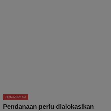
DMCA
Politik
Ekonomi
Internasional
Teknologi
Hiburan
Kesehatan
Otomotif
BENCANA ALAM
Pendanaan perlu dialokasikan