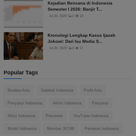
Kejadian Bencana di Indonesia
Semester I 2026: Banjir T...
Jul 30, 2026
0
19
Kronologi Lengkap Kasus Ijazah
Jokowi: Dari Isu Media S...
Jul 30, 2026
0
17
Popular Tags
Biodata Artis
Selebriti Indonesia
Profil Artis
Penyanyi Indonesia
Aktris Indonesia
Penyanyi
Aktor Indonesia
Presenter
YouTuber Indonesia
Model Indonesia
Member JKT48
Pemeran Indonesia