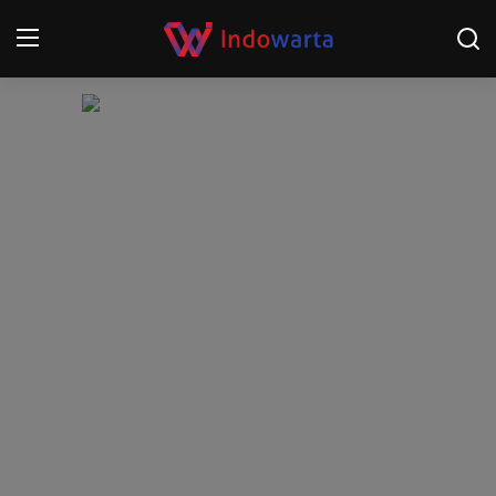
Login
Register
Home
Kompetisi Sepak Bola 2025/2026
Contact
About
Disclaimer
Peristiwa