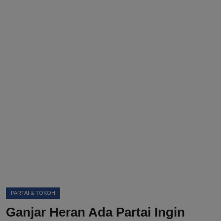
DMCA
Politik
Ekonomi
Internasional
Teknologi
Hiburan
Kesehatan
Otomotif
PARTAI & TOKOH
Ganjar Heran Ada Partai Ingin