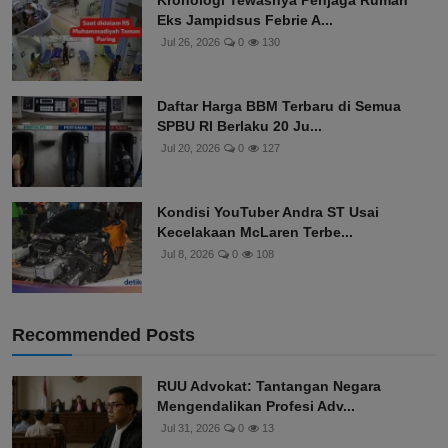
Kronologi Tewasnya Penjaga Rumah
Eks Jampidsus Febrie A...
Jul 26, 2026
0
130
Daftar Harga BBM Terbaru di Semua
SPBU RI Berlaku 20 Ju...
Jul 20, 2026
0
127
Kondisi YouTuber Andra ST Usai
Kecelakaan McLaren Terbe...
Jul 8, 2026
0
108
Recommended Posts
RUU Advokat: Tantangan Negara
Mengendalikan Profesi Adv...
Jul 31, 2026
0
13