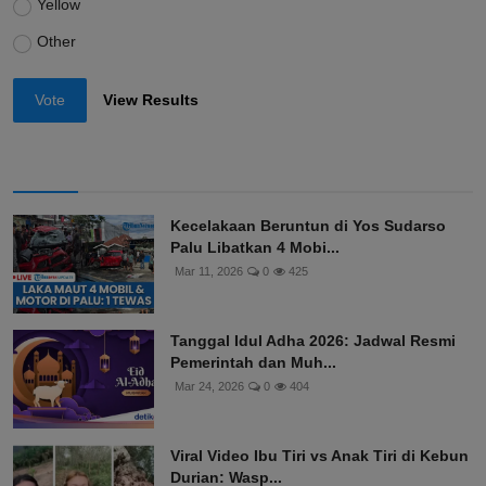
Yellow
Other
Vote
View Results
Kecelakaan Beruntun di Yos Sudarso
Palu Libatkan 4 Mobi...
Mar 11, 2026
0
425
Tanggal Idul Adha 2026: Jadwal Resmi
Pemerintah dan Muh...
Mar 24, 2026
0
404
Viral Video Ibu Tiri vs Anak Tiri di Kebun
Durian: Wasp...