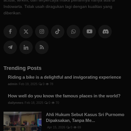
actual, terkini, dan terpercaya maka pilihannya hanya ada di
Indowarta. Tidak usah diragukan lagi dengan kualitas yang
diberikan.
Trending Posts
Riding a bike is a delightful and invigorating experience
admin
Feb 19, 2025
0
78
How well do you know the famous places in the world?
dailynews
Feb 18, 2025
0
70
Ahli Hukum Sebut Kasus Sri Purnomo
Dipaksakan, Tanpa Me...
Apr 15, 2026
0
69