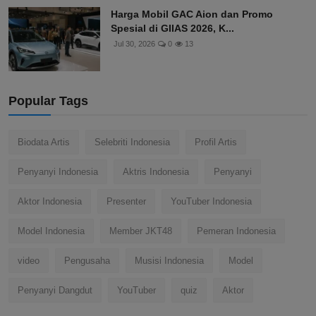
Harga Mobil GAC Aion dan Promo
Spesial di GIIAS 2026, K...
Jul 30, 2026
0
13
Popular Tags
Biodata Artis
Selebriti Indonesia
Profil Artis
Penyanyi Indonesia
Aktris Indonesia
Penyanyi
Aktor Indonesia
Presenter
YouTuber Indonesia
Model Indonesia
Member JKT48
Pemeran Indonesia
video
Pengusaha
Musisi Indonesia
Model
Penyanyi Dangdut
YouTuber
quiz
Aktor