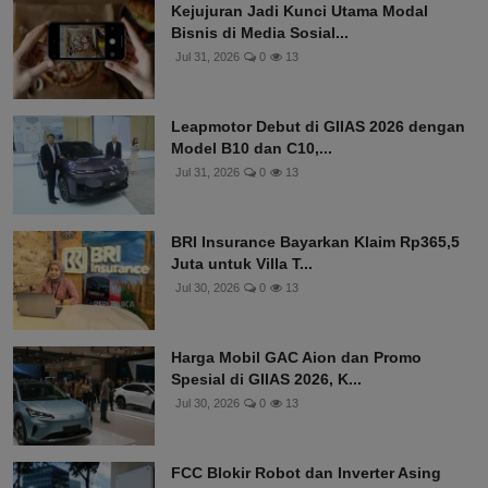
Kejujuran Jadi Kunci Utama Modal
Bisnis di Media Sosial...
Jul 31, 2026
0
13
Leapmotor Debut di GIIAS 2026 dengan
Model B10 dan C10,...
Jul 31, 2026
0
13
BRI Insurance Bayarkan Klaim Rp365,5
Juta untuk Villa T...
Jul 30, 2026
0
13
Harga Mobil GAC Aion dan Promo
Spesial di GIIAS 2026, K...
Jul 30, 2026
0
13
FCC Blokir Robot dan Inverter Asing