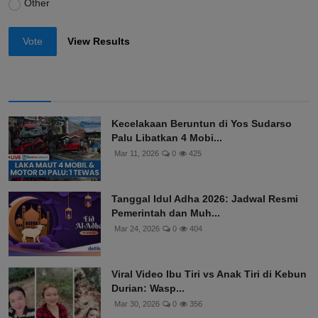
Other
Vote
View Results
Kecelakaan Beruntun di Yos Sudarso
Palu Libatkan 4 Mobi...
Mar 11, 2026
0
425
Tanggal Idul Adha 2026: Jadwal Resmi
Pemerintah dan Muh...
Mar 24, 2026
0
404
Viral Video Ibu Tiri vs Anak Tiri di Kebun
Durian: Wasp...
Mar 30, 2026
0
356