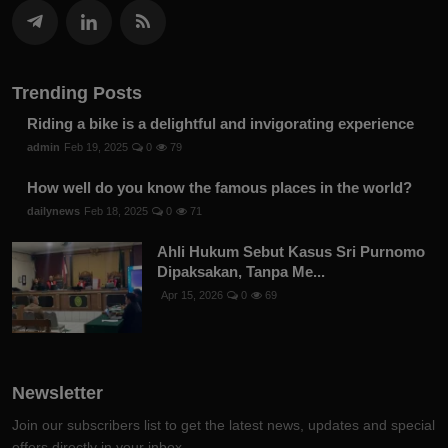
Trending Posts
Riding a bike is a delightful and invigorating experience
admin
Feb 19, 2025
0
79
How well do you know the famous places in the world?
dailynews
Feb 18, 2025
0
71
Ahli Hukum Sebut Kasus Sri Purnomo
Dipaksakan, Tanpa Me...
Apr 15, 2026
0
69
Newsletter
Join our subscribers list to get the latest news, updates and special
offers directly in your inbox