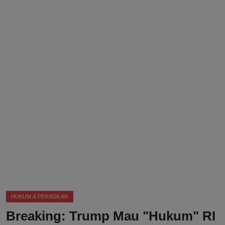
DMCA
Politik
Ekonomi
Internasional
Teknologi
Hiburan
Kesehatan
Otomotif
HUKUM & PERADILAN
Breaking: Trump Mau "Hukum" RI