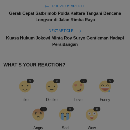
PREVIOUS ARTICLE
Gerak Cepat Satbrimob Polda Kaltara Tangani Bencana
Longsor di Jalan Rimba Raya
NEXT ARTICLE
Kuasa Hukum Jokowi Minta Roy Suryo Gentleman Hadapi
Persidangan
WHAT'S YOUR REACTION?
0
0
0
0
Like
Dislike
Love
Funny
0
0
0
Angry
Sad
Wow