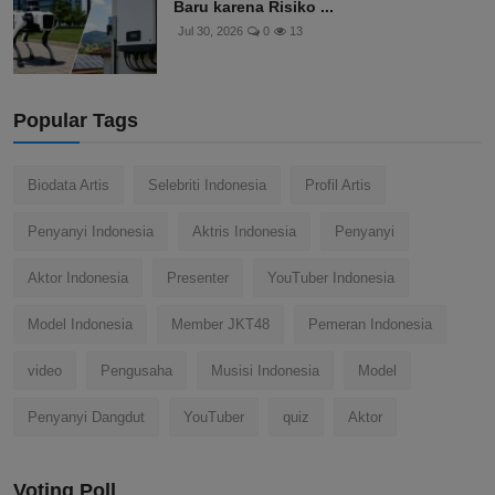
Baru karena Risiko ...
Jul 30, 2026
0
13
Popular Tags
Biodata Artis
Selebriti Indonesia
Profil Artis
Penyanyi Indonesia
Aktris Indonesia
Penyanyi
Aktor Indonesia
Presenter
YouTuber Indonesia
Model Indonesia
Member JKT48
Pemeran Indonesia
video
Pengusaha
Musisi Indonesia
Model
Penyanyi Dangdut
YouTuber
quiz
Aktor
Voting Poll