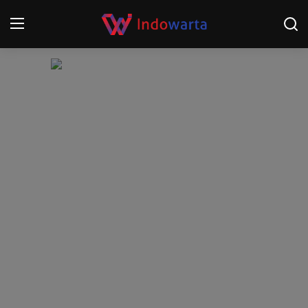
Login
Register
Home
Kompetisi Sepak Bola 2025/2026
Contact
About
Disclaimer
Peristiwa