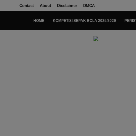
Contact
About
Disclaimer
DMCA
HOME
KOMPETISI SEPAK BOLA 2025/2026
PERIS
Login
Register
Home
Kompetisi Sepak Bola 2025/2026
Contact
About
Disclaimer
Peristiwa