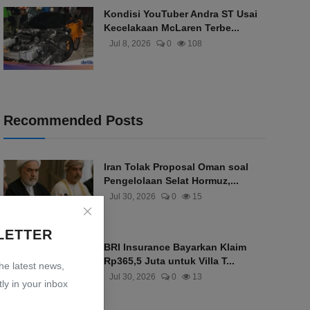
Kondisi YouTuber Andra ST Usai
Kecelakaan McLaren Terbe...
Jul 8, 2026
0
108
Recommended Posts
Iran Tolak Proposal Oman soal
Pengelolaan Selat Hormuz,...
Jul 30, 2026
0
15
LETTER
BRI Insurance Bayarkan Klaim
Rp365,5 Juta untuk Villa T...
the latest news,
Jul 30, 2026
0
13
ly in your inbox