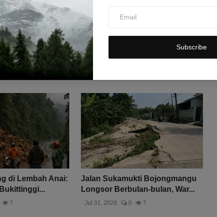
Subscribe
g di Lembah Anai:
Jalan Sukamukti Bojongmangu
ukittinggi...
Longsor Berbulan-bulan, War...
7
Jul 31, 2026
0
7