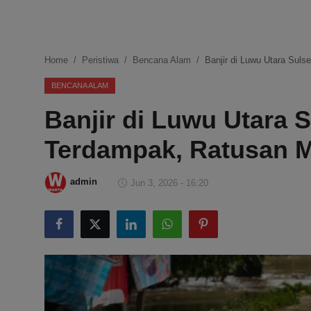
DMCA
Politik
Home
Peristiwa
Bencana Alam
Banjir di Luwu Utara Sul
Ekonomi
BENCANA ALAM
Banjir di Luwu Utara S
Internasional
Terdampak, Ratusan 
Teknologi
Hiburan
admin
Jun 3, 2026 - 16:20
Kesehatan
Otomotif