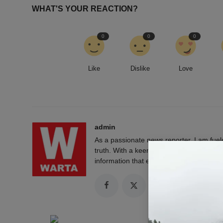
WHAT'S YOUR REACTION?
0
0
0
Like
Dislike
Love
admin
As a passionate news reporter, I am fue
truth. With a keen eye for detail and a rel
information that empowers and engages