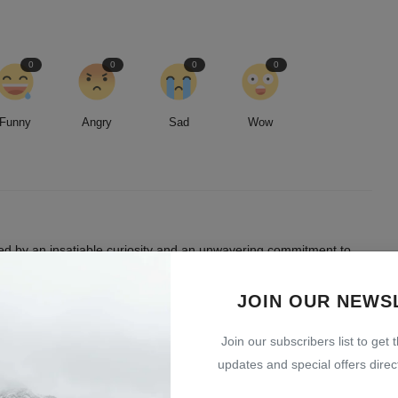
0
0
0
0
Funny
Angry
Sad
Wow
led by an insatiable curiosity and an unwavering commitment to
entless pursuit of stories, I strive to deliver timely and accurate
 readers.
JOIN OUR NEWS
Join our subscribers list to get 
updates and special offers direct