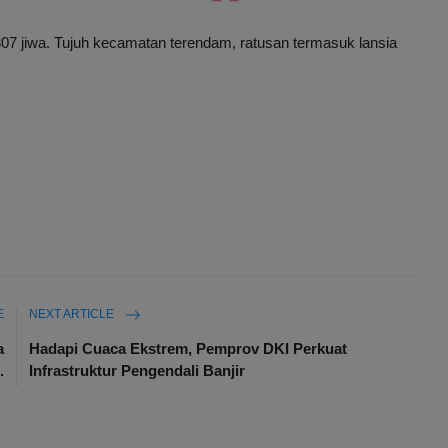
307 jiwa. Tujuh kecamatan terendam, ratusan termasuk lansia
E
NEXT ARTICLE
a
Hadapi Cuaca Ekstrem, Pemprov DKI Perkuat
.
Infrastruktur Pengendali Banjir