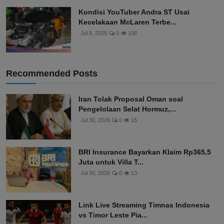
Kondisi YouTuber Andra ST Usai
Kecelakaan McLaren Terbe...
Jul 8, 2026
0
108
Recommended Posts
Iran Tolak Proposal Oman soal
Pengelolaan Selat Hormuz,...
Jul 30, 2026
0
15
BRI Insurance Bayarkan Klaim Rp365,5
Juta untuk Villa T...
Jul 30, 2026
0
13
Link Live Streaming Timnas Indonesia
vs Timor Leste Pia...