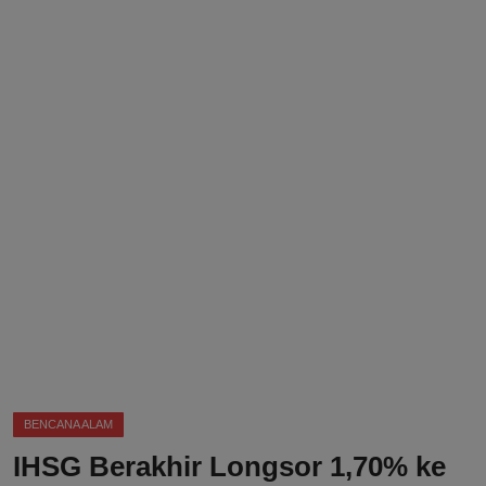
DMCA
Politik
Ekonomi
Internasional
Teknologi
Hiburan
Kesehatan
Otomotif
BENCANA ALAM
IHSG Berakhir Longsor 1,70% ke