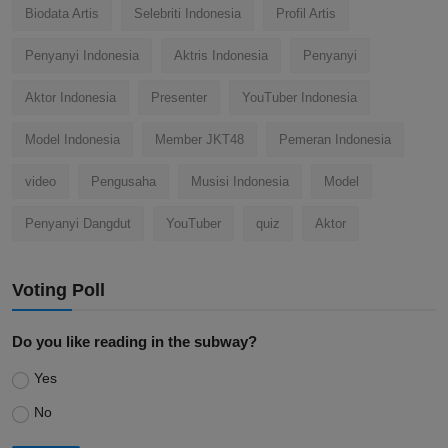
Biodata Artis
Selebriti Indonesia
Profil Artis
Penyanyi Indonesia
Aktris Indonesia
Penyanyi
Aktor Indonesia
Presenter
YouTuber Indonesia
Model Indonesia
Member JKT48
Pemeran Indonesia
video
Pengusaha
Musisi Indonesia
Model
Penyanyi Dangdut
YouTuber
quiz
Aktor
Voting Poll
Do you like reading in the subway?
Yes
No