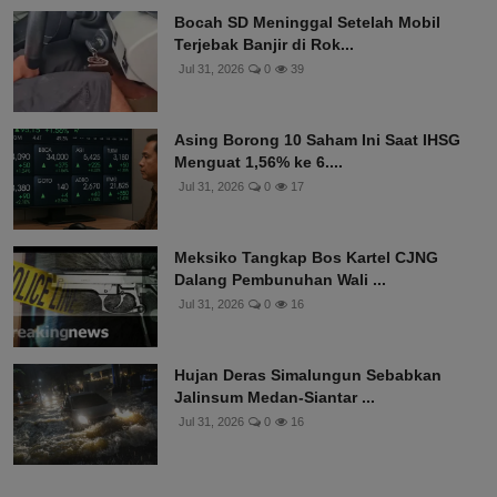
Bocah SD Meninggal Setelah Mobil
Terjebak Banjir di Rok...
Jul 31, 2026
0
39
Asing Borong 10 Saham Ini Saat IHSG
Menguat 1,56% ke 6....
Jul 31, 2026
0
17
Meksiko Tangkap Bos Kartel CJNG
Dalang Pembunuhan Wali ...
Jul 31, 2026
0
16
Hujan Deras Simalungun Sebabkan
Jalinsum Medan-Siantar ...
Jul 31, 2026
0
16