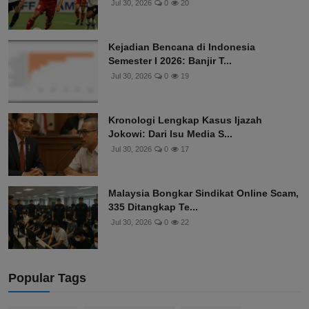
Jul 30, 2026
0
20
Kejadian Bencana di Indonesia
Semester I 2026: Banjir T...
Jul 30, 2026
0
19
Kronologi Lengkap Kasus Ijazah
Jokowi: Dari Isu Media S...
Jul 30, 2026
0
17
Malaysia Bongkar Sindikat Online Scam,
335 Ditangkap Te...
Jul 30, 2026
0
22
Popular Tags