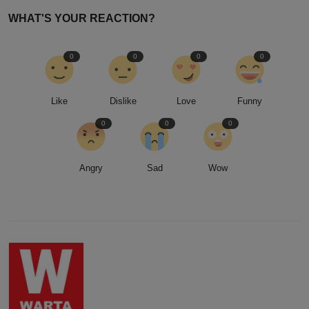
WHAT'S YOUR REACTION?
0
0
0
0
Like
Dislike
Love
Funny
0
0
0
Angry
Sad
Wow