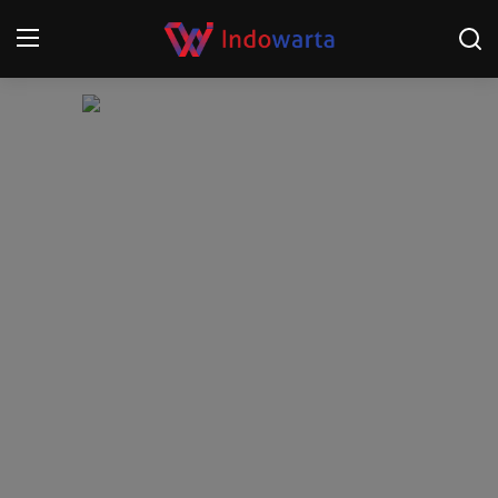
Login
Register
Home
Kompetisi Sepak Bola 2025/2026
Contact
About
Disclaimer
Peristiwa