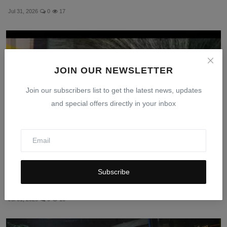
Jul 31, 2026
0
17
JOIN OUR NEWSLETTER
Join our subscribers list to get the latest news, updates
and special offers directly in your inbox
Subscribe
Meksiko Tangkap Bos Kartel CJNG Dalang
Pembunuhan Wali ...
Jul 31, 2026
0
16