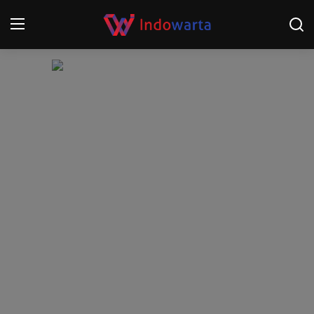
Login
Register
Home
Kompetisi Sepak Bola 2025/2026
Contact
About
Disclaimer
Peristiwa