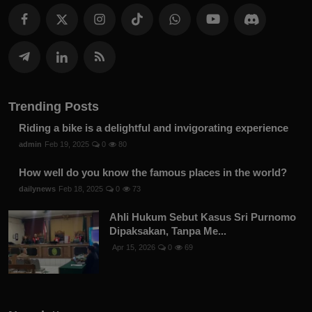
Trending Posts
Riding a bike is a delightful and invigorating experience
admin
Feb 19, 2025
0
80
How well do you know the famous places in the world?
dailynews
Feb 18, 2025
0
73
Ahli Hukum Sebut Kasus Sri Purnomo
Dipaksakan, Tanpa Me...
Apr 15, 2026
0
69