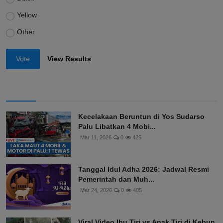
Yellow
Other
Vote
View Results
Kecelakaan Beruntun di Yos Sudarso
Palu Libatkan 4 Mobi...
Mar 11, 2026
0
425
Tanggal Idul Adha 2026: Jadwal Resmi
Pemerintah dan Muh...
Mar 24, 2026
0
405
Viral Video Ibu Tiri vs Anak Tiri di Kebun