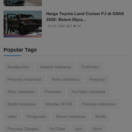
Harga Toyota Land Cruiser FJ di GIIAS
2026: Belum Dijua...
Jul 30, 2026
0
14
Popular Tags
Biodata Artis
Selebriti Indonesia
Profil Artis
Penyanyi Indonesia
Aktris Indonesia
Penyanyi
Aktor Indonesia
Presenter
YouTuber Indonesia
Model Indonesia
Member JKT48
Pemeran Indonesia
video
Pengusaha
Musisi Indonesia
Model
Penyanyi Dangdut
YouTuber
quiz
Aktor