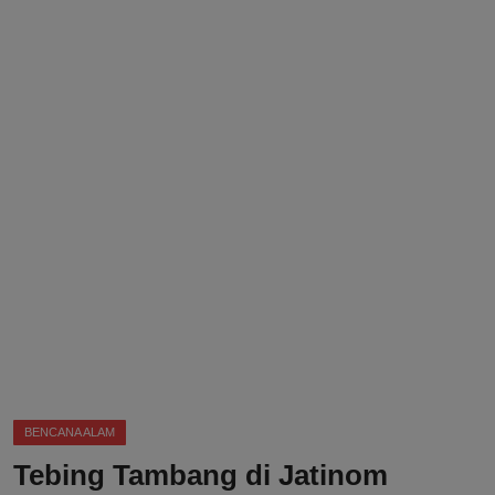
DMCA
Politik
Ekonomi
Internasional
Teknologi
Hiburan
Kesehatan
Otomotif
BENCANA ALAM
Tebing Tambang di Jatinom